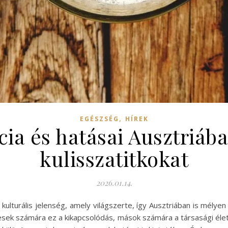
,
EGÉSZSÉG
HÍREK
cia és hatásai Ausztriá
kulisszatitkokat
2026.01.14.
 kulturális jelenség, amely világszerte, így Ausztriában is mé
yesek számára ez a kikapcsolódás, mások számára a társasági élet