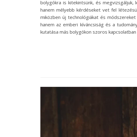
bolygókra is kitekintsünk, és megvizsgáljuk
hanem mélyebb kérdéseket vet fel létezésün
miközben új technológiákat és módszereket h
hanem az emberi kíváncsiság és a tudományo
kutatása más bolygókon szoros kapcsolatban ál