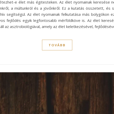
, létezhet-e élet más égitesteken. Az élet nyomainak keresése
kről, a múltunkról és a jövőnkről. Ez a kutatás összetett, és
ív segítségül. Az élet nyomainak felkutatása más bolygókon e
s fejlődés egyik legfontosabb mérföldköve is. Az élet keres
l az asztrobiológiával, amely az élet keletkezésével, fejlődésév
TOVÁBB