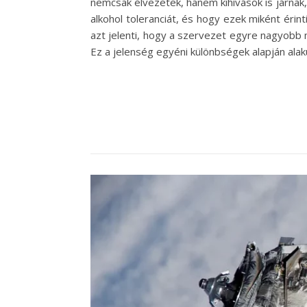
nemcsak élvezetek, hanem kihívások is járnak,
alkohol toleranciát, és hogy ezek miként érin
azt jelenti, hogy a szervezet egyre nagyobb 
Ez a jelenség egyéni különbségek alapján alak