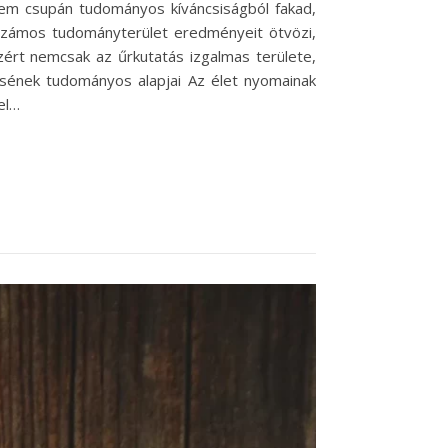
 nem csupán tudományos kíváncsiságból fakad,
 számos tudományterület eredményeit ötvözi,
zért nemcsak az űrkutatás izgalmas területe,
ésének tudományos alapjai Az élet nyomainak
el…