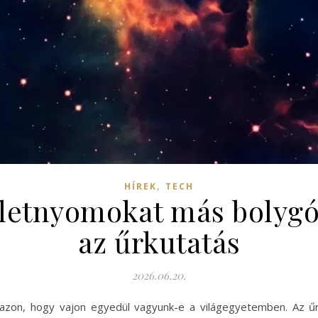
,
HÍREK
TECH
életnyomokat más bolygó
az űrkutatás
2026.06.20.
zon, hogy vajon egyedül vagyunk-e a világegyetemben. Az űr