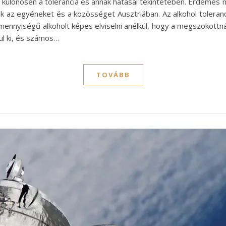
 különösen a tolerancia és annak hatásai tekintetében. Érdemes 
tik az egyéneket és a közösséget Ausztriában. Az alkohol toleranci
mennyiségű alkoholt képes elviselni anélkül, hogy a megszokottn
ul ki, és számos…
TOVÁBB