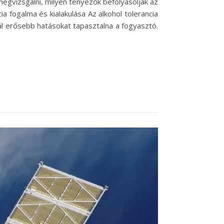
megvizsgálni, milyen tényezők befolyásolják az
a fogalma és kialakulása Az alkohol tolerancia
ál erősebb hatásokat tapasztalna a fogyasztó.