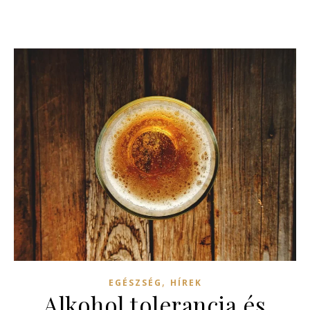
,
EGÉSZSÉG
HÍREK
Alkohol tolerancia és