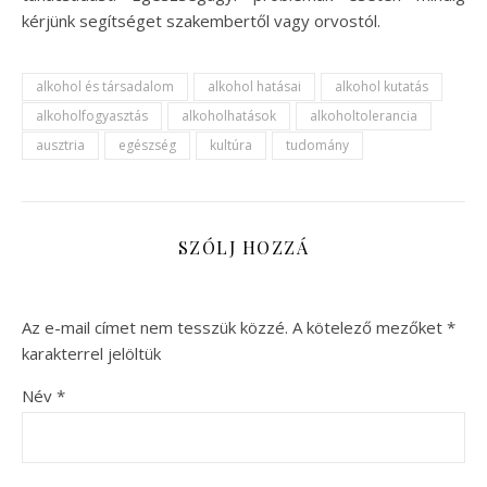
kérjünk segítséget szakembertől vagy orvostól.
alkohol és társadalom
alkohol hatásai
alkohol kutatás
alkoholfogyasztás
alkoholhatások
alkoholtolerancia
ausztria
egészség
kultúra
tudomány
SZÓLJ HOZZÁ
Az e-mail címet nem tesszük közzé.
A kötelező mezőket
*
karakterrel jelöltük
Név
*