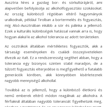
Ausztria híres a gazdag bor- és sörkultúrájáról, ami
alapvetően befolyásolja az alkoholfogyasztási szokásokat.
Az ország különböző régióiban eltérő hagyományok
uralkodnak, például Tirolban a bortermelés és fogyasztás,
míg Alsó-Ausztriában inkább a sör és pálinka a jellemző.
Ezek a kulturális különbségek hatással vannak arra is, hogy
hogyan alakul ki az alkohol tolerancia az adott területeken.
Az osztrákok általában mértékletes fogyasztók, akik a
társasági eseményeken és családi összejöveteleken
élvezik az italt. Ez a rendszeresség segíthet abban, hogy a
tolerancia egy bizonyos szinten stabil maradjon, de a
túlzott fogyasztás elterjedése is megfigyelhető a fiatalabb
generációk körében, akik könnyebben kísérleteznek
nagyobb mennyiségű alkohollal.
Továbbá az is jellemző, hogy a különböző életkorú és
nemű emberek eltérő módon reagálnak az alkoholra. A
férfiaknál általában nagyobb toleranciát figyelhetünk meg,