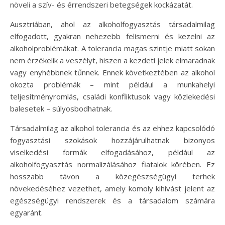
növeli a szív- és érrendszeri betegségek kockázatát.
Ausztriában, ahol az alkoholfogyasztás társadalmilag
elfogadott, gyakran nehezebb felismerni és kezelni az
alkoholproblémákat. A tolerancia magas szintje miatt sokan
nem érzékelik a veszélyt, hiszen a kezdeti jelek elmaradnak
vagy enyhébbnek tűnnek. Ennek következtében az alkohol
okozta problémák – mint például a munkahelyi
teljesítményromlás, családi konfliktusok vagy közlekedési
balesetek – súlyosbodhatnak.
Társadalmilag az alkohol tolerancia és az ehhez kapcsolódó
fogyasztási szokások hozzájárulhatnak bizonyos
viselkedési formák elfogadásához, például az
alkoholfogyasztás normalizálásához fiatalok körében. Ez
hosszabb távon a közegészségügyi terhek
növekedéséhez vezethet, amely komoly kihívást jelent az
egészségügyi rendszerek és a társadalom számára
egyaránt.