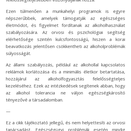
Ezen túlmenően a munkahelyi programok is egyre
népszerűbbek, amelyek támogatják az egészséges
életmódot, és figyelmet fordítanak az alkoholhasználat
szabályozására. Az orvosi és pszichológiai segítség
elérhetősége szintén kulcsfontosságú, hiszen a korai
beavatkozás jelentősen csökkentheti az alkoholproblémák
súlyosságát.
Az állami szabályozás, például az alkohollal kapcsolatos
reklámok korlátozása és a minimális életkor betartatása,
hozzájárul az alkoholfogyasztás felelősségteljes
kezeléséhez. Ezek az intézkedések segítenek abban, hogy
az alkohol tolerancia ne váljon egészségkárosító
tényezővé a társadalomban.
—
Ez a cikk tájékoztató jellegű, és nem helyettesíti az orvosi
tanácsadást. Egészségügyi problémák esetén mindig