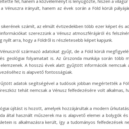
ette fel, hanem a közvéleményt is lenyűgözte, hiszen a világűr r
a Vénuszra irányult, hanem az évek során a Föld körüli pályáj
sikerének számít, az elmúlt évtizedekben több ezer képet és ada
új információkat szerezzünk a Vénusz atmoszférájáról és felszíné
ég nyílt arra, hogy a Földről is részletesebb képet kapjunk.
Vénuszról származó adatokat gyűjt, de a Föld körüli megfigyelé
 és geológiai folyamatait is. Az űrszonda munkája során több 
s elemzenek. A hosszú évek alatt gyűjtött információk nemcsa
rvezéséhez is alapvető fontosságúak.
űjtött adatok segítségével a tudósok jobban megértették a Föld 
 űreszköz tehát nemcsak a Vénusz felfedezésére volt alkalmas, h
iai újítást is hozott, amelyek hozzájárultak a modern űrkutatá
nda által használt műszerek ma is alapvető elemei a bolygók és
rületein is alkalmazásra került, így a tudományos felfedezések