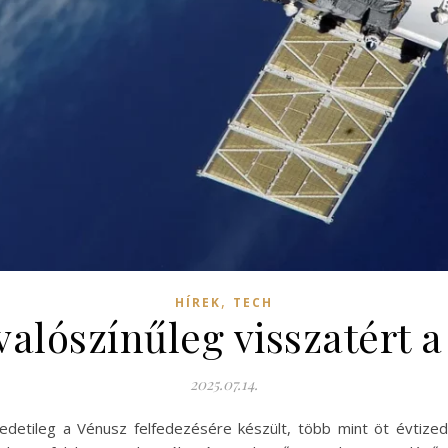
,
HÍREK
TECH
valószínűleg visszatért 
2025.07.14.
detileg a Vénusz felfedezésére készült, több mint öt évtized