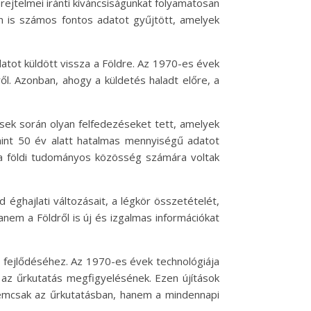
ejtelmei iránti kíváncsiságunkat folyamatosan
án is számos fontos adatot gyűjtött, amelyek
tot küldött vissza a Földre. Az 1970-es évek
ről. Azonban, ahogy a küldetés haladt előre, a
sek során olyan felfedezéseket tett, amelyek
mint 50 év alatt hatalmas mennyiségű adatot
k a földi tudományos közösség számára voltak
éghajlati változásait, a légkör összetételét,
anem a Földről is új és izgalmas információkat
s fejlődéséhez. Az 1970-es évek technológiája
 az űrkutatás megfigyelésének. Ezen újítások
 nemcsak az űrkutatásban, hanem a mindennapi