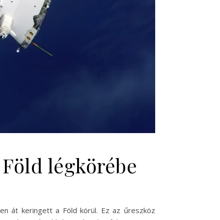
a Föld légkörébe
en át keringett a Föld körül. Ez az űreszköz