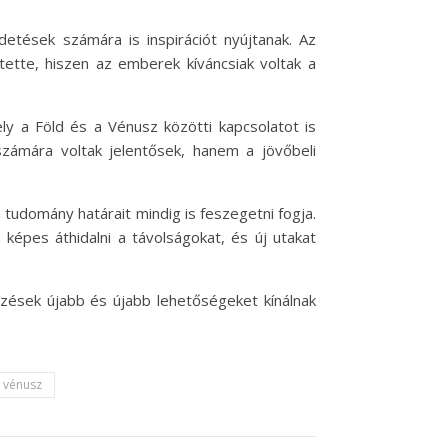
etések számára is inspirációt nyújtanak. Az
tte, hiszen az emberek kíváncsiak voltak a
y a Föld és a Vénusz közötti kapcsolatot is
ámára voltak jelentősek, hanem a jövőbeli
 tudomány határait mindig is feszegetni fogja.
képes áthidalni a távolságokat, és új utakat
zések újabb és újabb lehetőségeket kínálnak
vénusz