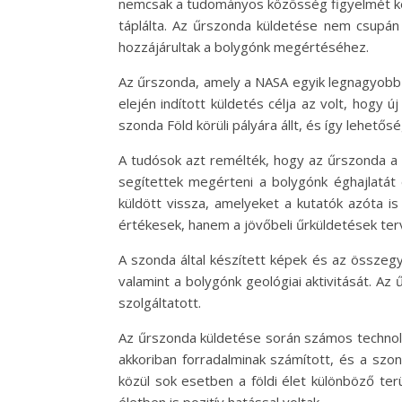
nemcsak a tudományos közösség figyelmét kelt
táplálta. Az űrszonda küldetése nem csupán 
hozzájárultak a bolygónk megértéséhez.
Az űrszonda, amely a NASA egyik legnagyobb 
elején indított küldetés célja az volt, hogy 
szonda Föld körüli pályára állt, és így lehetős
A tudósok azt remélték, hogy az űrszonda a 
segítettek megérteni a bolygónk éghajlatát
küldött vissza, amelyeket a kutatók azóta i
értékesek, hanem a jövőbeli űrküldetések te
A szonda által készített képek és az összegy
valamint a bolygónk geológiai aktivitását. Az
szolgáltatott.
Az űrszonda küldetése során számos technológ
akkoriban forradalminak számított, és a szo
közül sok esetben a földi élet különböző te