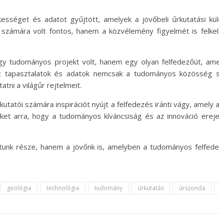
sséget és adatot gyűjtött, amelyek a jövőbeli űrkutatási küld
ámára volt fontos, hanem a közvélemény figyelmét is felkelte
 tudományos projekt volt, hanem egy olyan felfedezőút, amel
tt tapasztalatok és adatok nemcsak a tudományos közösség sz
atni a világűr rejtelmeit.
utatói számára inspirációt nyújt a felfedezés iránti vágy, amely a
et arra, hogy a tudományos kíváncsiság és az innováció ereje 
unk része, hanem a jövőnk is, amelyben a tudományos felfede
geológia
technológia
tudomány
űrkutatás
űrszonda