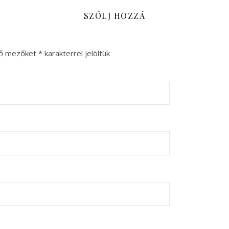
SZÓLJ HOZZÁ
ző mezőket
*
karakterrel jelöltük