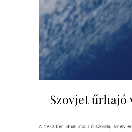
Szovjet űrhajó 
A 1972-ben útnak indult űrszonda, amely ere