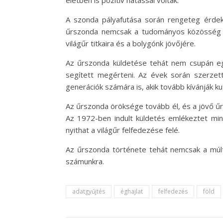
életben is pozitív hatással voltak.
A szonda pályafutása során rengeteg érdeke
űrszonda nemcsak a tudományos közösség sz
világűr titkaira és a bolygónk jövőjére.
Az űrszonda küldetése tehát nem csupán egy
segített megérteni. Az évek során szerze
generációk számára is, akik tovább kívánják kut
Az űrszonda öröksége tovább él, és a jövő űrk
Az 1972-ben indult küldetés emlékeztet mink
nyithat a világűr felfedezése felé.
Az űrszonda története tehát nemcsak a múlt
számunkra.
adatgyűjtés
éghajlat
felfedezés
föld