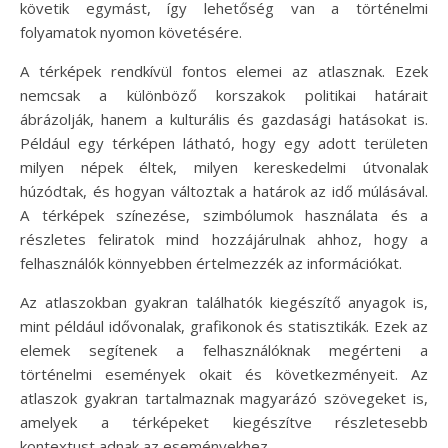
követik egymást, így lehetőség van a történelmi
folyamatok nyomon követésére.
A térképek rendkívül fontos elemei az atlasznak. Ezek
nemcsak a különböző korszakok politikai határait
ábrázolják, hanem a kulturális és gazdasági hatásokat is.
Például egy térképen látható, hogy egy adott területen
milyen népek éltek, milyen kereskedelmi útvonalak
húzódtak, és hogyan változtak a határok az idő múlásával.
A térképek színezése, szimbólumok használata és a
részletes feliratok mind hozzájárulnak ahhoz, hogy a
felhasználók könnyebben értelmezzék az információkat.
Az atlaszokban gyakran találhatók kiegészítő anyagok is,
mint például idővonalak, grafikonok és statisztikák. Ezek az
elemek segítenek a felhasználóknak megérteni a
történelmi események okait és következményeit. Az
atlaszok gyakran tartalmaznak magyarázó szövegeket is,
amelyek a térképeket kiegészítve részletesebb
kontextust adnak az eseményekhez.