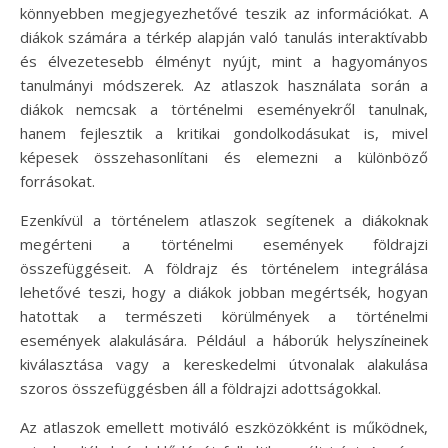
könnyebben megjegyezhetővé teszik az információkat. A
diákok számára a térkép alapján való tanulás interaktívabb
és élvezetesebb élményt nyújt, mint a hagyományos
tanulmányi módszerek. Az atlaszok használata során a
diákok nemcsak a történelmi eseményekről tanulnak,
hanem fejlesztik a kritikai gondolkodásukat is, mivel
képesek összehasonlítani és elemezni a különböző
forrásokat.
Ezenkívül a történelem atlaszok segítenek a diákoknak
megérteni a történelmi események földrajzi
összefüggéseit. A földrajz és történelem integrálása
lehetővé teszi, hogy a diákok jobban megértsék, hogyan
hatottak a természeti körülmények a történelmi
események alakulására. Például a háborúk helyszíneinek
kiválasztása vagy a kereskedelmi útvonalak alakulása
szoros összefüggésben áll a földrajzi adottságokkal.
Az atlaszok emellett motiváló eszközökként is működnek,