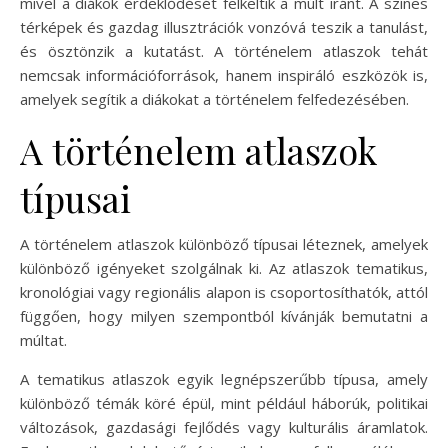
mivel a diákok érdeklődését felkeltik a múlt iránt. A színes
térképek és gazdag illusztrációk vonzóvá teszik a tanulást,
és ösztönzik a kutatást. A történelem atlaszok tehát
nemcsak információforrások, hanem inspiráló eszközök is,
amelyek segítik a diákokat a történelem felfedezésében.
A történelem atlaszok
típusai
A történelem atlaszok különböző típusai léteznek, amelyek
különböző igényeket szolgálnak ki. Az atlaszok tematikus,
kronológiai vagy regionális alapon is csoportosíthatók, attól
függően, hogy milyen szempontból kívánják bemutatni a
múltat.
A tematikus atlaszok egyik legnépszerűbb típusa, amely
különböző témák köré épül, mint például háborúk, politikai
változások, gazdasági fejlődés vagy kulturális áramlatok.