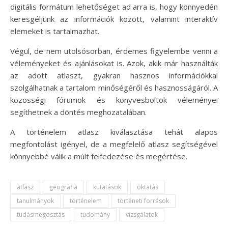
digitális formátum lehetőséget ad arra is, hogy könnyedén
keresgéljünk az információk között, valamint interaktív
elemeket is tartalmazhat.
Végül, de nem utolsósorban, érdemes figyelembe venni a
véleményeket és ajánlásokat is. Azok, akik már használták
az adott atlaszt, gyakran hasznos információkkal
szolgálhatnak a tartalom minőségéről és hasznosságáról. A
közösségi fórumok és könyvesboltok véleményei
segíthetnek a döntés meghozatalában.
A történelem atlasz kiválasztása tehát alapos
megfontolást igényel, de a megfelelő atlasz segítségével
könnyebbé válik a múlt felfedezése és megértése.
atlasz
geográfia
kutatások
oktatás
tanulmányok
történelem
történeti források
tudásmegosztás
tudomány
vizsgálatok