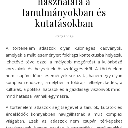
használata a
tanulmányokban és
kutatásokban
2025.02.15.
A történelem atlaszok olyan különleges kiadványok,
amelyek a múlt eseményeit földrajzi kontextusba helyezik,
lehetővé téve ezzel a mélyebb megértést a különböző
korszakok és helyszínek összefüggéseiről. A történelem
nem csupán időbeli események sorozata, hanem egy olyan
komplex rendszer, amelyben a földrajzi elhelyezkedés, a
kultúrák, a politikai hatások és a gazdasági viszonyok mind-
mind hatással vannak egymásra.
A történelem atlaszok segítségével a tanulók, kutatók és
érdeklődők könnyebben navigálhatnak a múlt komplex
világában. Ezek az atlaszok nem csupán térképeket
tartalmaznak, hanem gazdag illusztrációkkal, grafikonokkal