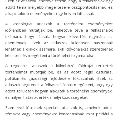
Ezek az atlaszok lehetővé teszik, hogy a felhasználók egy
adott téma mélyebb megértésére összpontosítsanak, és
a kapcsolódó eseményeket egy helyen láthassák.
A kronológiai atlaszok a történelmi eseményeket
időrendben mutatják be, lehetővé téve a felhasználók
számára, hogy lássák, hogyan követték egymást az
események. Ezek az atlaszok különösen hasznosak
lehetnek a diákok számára, akik idővonalakat szeretnének
készíteni és megérteni a történelmi folyamatokat.
A regionális atlaszok a különböző földrajzi területek
történelmét mutatják be, és az adott régió kulturális,
politikai és gazdasági fejlődésére fókuszálnak. Ezek az
atlaszok segítenek a felhasználóknak megérteni, hogy egy
adott területen hogyan alakultak a történelmi események,
és milyen hatások érték a helyi közösségeket.
Ezen kívül léteznek speciális atlaszok is, amelyek adott
témákra vagy eseményekre koncentrálnak, mint például a