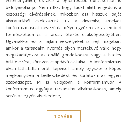
véleményünket, és akár a legfontosabb döntéseinket is
befolyásolhatja. Nem ritka, hogy tudat alatt engedünk a
közösségi elvárásoknak, miközben azt hisszük, saját
akaratunkból cselekszünk. Ez a dinamika, amelyet
konformizmusnak nevezünk, mélyen gyökerezik az emberi
természetben és a társas létezés szükségességében.
Ugyanakkor ez a hajlam veszélyeket is rejt magában:
amikor a társadalmi nyomás olyan mértékűvé válik, hogy
megakadályozza az önálló gondolkodást vagy a hiteles
önkifejezést, könnyen csapdává alakulhat. A konformizmus
olyan láthatatlan erőt képvisel, amely egyszerre képes
megkönnyíteni a beilleszkedést és korlátozni az egyéni
szabadságot. Mi is valójában a konformizmus? A
konformizmus egyfajta társadalmi alkalmazkodás, amely
során az egyén viselkedése,…
TOVÁBB