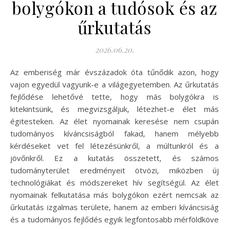
bolygókon a tudósok és az
űrkutatás
2026.06.20.
Az emberiség már évszázadok óta tűnődik azon, hogy
vajon egyedül vagyunk-e a világegyetemben. Az űrkutatás
fejlődése lehetővé tette, hogy más bolygókra is
kitekintsünk, és megvizsgáljuk, létezhet-e élet más
égitesteken. Az élet nyomainak keresése nem csupán
tudományos kíváncsiságból fakad, hanem mélyebb
kérdéseket vet fel létezésünkről, a múltunkról és a
jövőnkről. Ez a kutatás összetett, és számos
tudományterület eredményeit ötvözi, miközben új
technológiákat és módszereket hív segítségül. Az élet
nyomainak felkutatása más bolygókon ezért nemcsak az
űrkutatás izgalmas területe, hanem az emberi kíváncsiság
és a tudományos fejlődés egyik legfontosabb mérföldköve