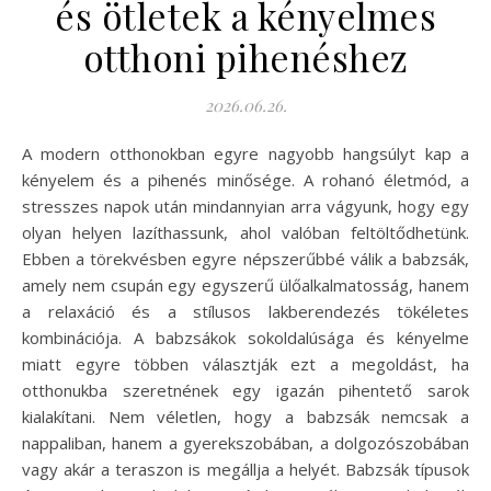
és ötletek a kényelmes
otthoni pihenéshez
2026.06.26.
A modern otthonokban egyre nagyobb hangsúlyt kap a
kényelem és a pihenés minősége. A rohanó életmód, a
stresszes napok után mindannyian arra vágyunk, hogy egy
olyan helyen lazíthassunk, ahol valóban feltöltődhetünk.
Ebben a törekvésben egyre népszerűbbé válik a babzsák,
amely nem csupán egy egyszerű ülőalkalmatosság, hanem
a relaxáció és a stílusos lakberendezés tökéletes
kombinációja. A babzsákok sokoldalúsága és kényelme
miatt egyre többen választják ezt a megoldást, ha
otthonukba szeretnének egy igazán pihentető sarok
kialakítani. Nem véletlen, hogy a babzsák nemcsak a
nappaliban, hanem a gyerekszobában, a dolgozószobában
vagy akár a teraszon is megállja a helyét. Babzsák típusok