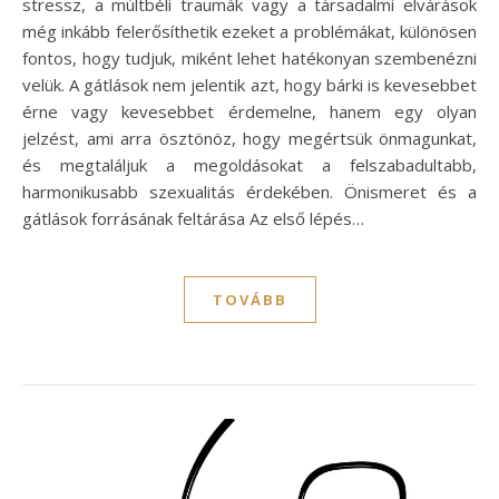
stressz, a múltbéli traumák vagy a társadalmi elvárások
még inkább felerősíthetik ezeket a problémákat, különösen
fontos, hogy tudjuk, miként lehet hatékonyan szembenézni
velük. A gátlások nem jelentik azt, hogy bárki is kevesebbet
érne vagy kevesebbet érdemelne, hanem egy olyan
jelzést, ami arra ösztönöz, hogy megértsük önmagunkat,
és megtaláljuk a megoldásokat a felszabadultabb,
harmonikusabb szexualitás érdekében. Önismeret és a
gátlások forrásának feltárása Az első lépés…
TOVÁBB