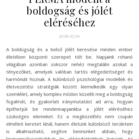
boldogság és jólét
eléréséhez
2026.07.10.
A boldogság és a belső jólét keresése minden ember
életében központi szerepet tölt be. Napjaink rohanó
világában azonban sokszor nehéz megtalálni azokat a
tényezőket, amelyek valóban tartós elégedettséget és
harmóniát hoznak. A különböző pszichológiai modellek és
életvezetési stratégiák között kiemelkedik egy olyan
szemlélet, amely komplex módon közelíti meg a boldogság
fogalmát, és gyakorlati iránymutatást ad arra, hogyan
építhetjük be mindennapjainkba a jólét eléréséhez
szükséges elemeket. Ez a megközelítés nem csupán
elméleti keretet kínál, hanem életünk különböző területein
is alkalmazható, segítve bennünket abban, hogy
kiegyensúlyozottabbak és elégedettebbek legyünk. Az