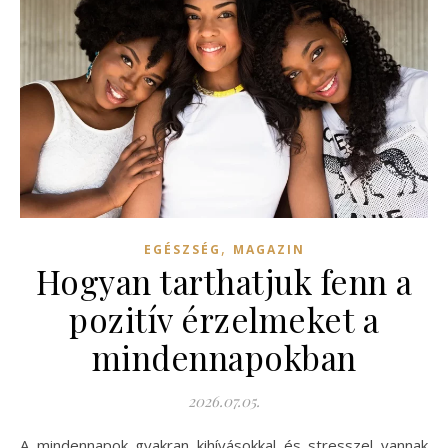
,
EGÉSZSÉG
MAGAZIN
Hogyan tarthatjuk fenn a
pozitív érzelmeket a
mindennapokban
2026.07.05.
A mindennapok gyakran kihívásokkal és stresszel vannak