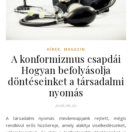
,
HÍREK
MAGAZIN
A konformizmus csapdái
Hogyan befolyásolja
döntéseinket a társadalmi
nyomás
2026.06.20.
A társadalmi nyomás mindennapjaink rejtett, mégis
rendkívül erős húzóereje, amely alakítja viselkedésünket,