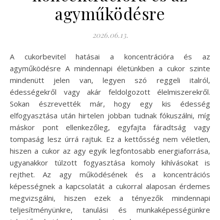
agyműködésre
2026.06.13.
A cukorbevitel hatásai a koncentrációra és az
agyműködésre A mindennapi életünkben a cukor szinte
mindenütt jelen van, legyen szó reggeli italról,
édességekről vagy akár feldolgozott élelmiszerekről.
Sokan észrevették már, hogy egy kis édesség
elfogyasztása után hirtelen jobban tudnak fókuszálni, míg
máskor pont ellenkezőleg, egyfajta fáradtság vagy
tompaság lesz úrrá rajtuk. Ez a kettősség nem véletlen,
hiszen a cukor az agy egyik legfontosabb energiaforrása,
ugyanakkor túlzott fogyasztása komoly kihívásokat is
rejthet. Az agy működésének és a koncentrációs
képességnek a kapcsolatát a cukorral alaposan érdemes
megvizsgálni, hiszen ezek a tényezők mindennapi
teljesítményünkre, tanulási és munkaképességünkre