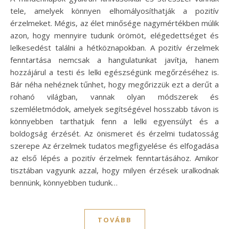
tele, amelyek könnyen elhomályosíthatják a pozitív
érzelmeket. Mégis, az élet minősége nagymértékben múlik
azon, hogy mennyire tudunk örömöt, elégedettséget és
lelkesedést találni a hétköznapokban. A pozitív érzelmek
fenntartása nemcsak a hangulatunkat javítja, hanem
hozzájárul a testi és lelki egészségünk megőrzéséhez is.
Bár néha nehéznek tűnhet, hogy megőrizzük ezt a derűt a
rohanó világban, vannak olyan módszerek és
szemléletmódok, amelyek segítségével hosszabb távon is
könnyebben tarthatjuk fenn a lelki egyensúlyt és a
boldogság érzését. Az önismeret és érzelmi tudatosság
szerepe Az érzelmek tudatos megfigyelése és elfogadása
az első lépés a pozitív érzelmek fenntartásához. Amikor
tisztában vagyunk azzal, hogy milyen érzések uralkodnak
bennünk, könnyebben tudunk…
TOVÁBB