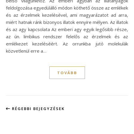
belső világunkhoz. Az emberi agyban az illatanyagok
feldolgozása egyedülálló módon köthető össze az emlékek
és az érzelmek kezelésével, ami magyarázatot ad arra,
miért hatnak ránk bizonyos illatok ennyire mélyen. Az illatok
és az agy kapcsolata Az emberi agy egyik legősibb része,
az ún. limbikus rendszer felelős az érzelmek és az
emlékezet kezeléséért. Az orrunkba jutó molekulák
közvetlenül erre a…
TOVÁBB
RÉGEBBI BEJEGYZÉSEK