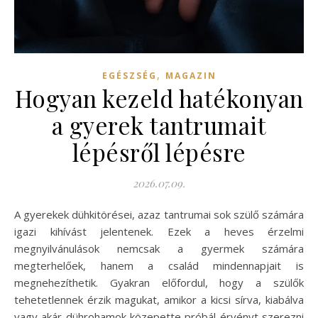
,
EGÉSZSÉG
MAGAZIN
Hogyan kezeld hatékonyan
a gyerek tantrumait
lépésről lépésre
2026.07.09.
A gyerekek dühkitörései, azaz tantrumai sok szülő számára
igazi kihívást jelentenek. Ezek a heves érzelmi
megnyilvánulások nemcsak a gyermek számára
megterhelőek, hanem a család mindennapjait is
megnehezíthetik. Gyakran előfordul, hogy a szülők
tehetetlennek érzik magukat, amikor a kicsi sírva, kiabálva
vagy akár dührohamok közepette próbál érvényt szerezni