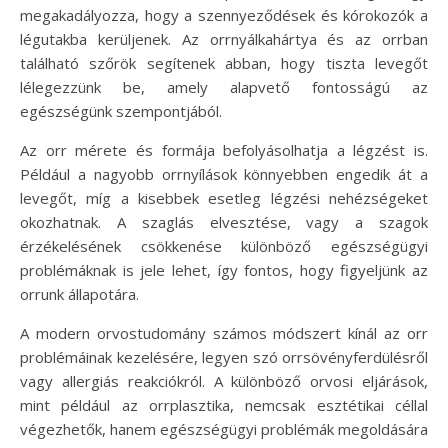
megakadályozza, hogy a szennyeződések és kórokozók a
légutakba kerüljenek. Az orrnyálkahártya és az orrban
található szőrök segítenek abban, hogy tiszta levegőt
lélegezzünk be, amely alapvető fontosságú az
egészségünk szempontjából.
Az orr mérete és formája befolyásolhatja a légzést is.
Például a nagyobb orrnyílások könnyebben engedik át a
levegőt, míg a kisebbek esetleg légzési nehézségeket
okozhatnak. A szaglás elvesztése, vagy a szagok
érzékelésének csökkenése különböző egészségügyi
problémáknak is jele lehet, így fontos, hogy figyeljünk az
orrunk állapotára.
A modern orvostudomány számos módszert kínál az orr
problémáinak kezelésére, legyen szó orrsövényferdülésről
vagy allergiás reakciókról. A különböző orvosi eljárások,
mint például az orrplasztika, nemcsak esztétikai céllal
végezhetők, hanem egészségügyi problémák megoldására