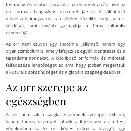
festmény és szobor ábrázolja az emberek arcát, ahol az
orr formája hangsúlyos szerepet játszik. A különböző
művészeti irányzatok is eltérően közelítik meg az orr
kérdését, ami tovább gazdagítja a téma kulturális
dimenzióját.
Az orr nem csupán egy anatómiai jellemző, hanem egy
olyan szimbólum is, amely kifejezi az egyén identitását és a
társadalmi normákat. A különböző orrformák és méretek
felfedezése lehetőséget ad arra, hogy jobban megértsük
a kulturális sokszínűséget és a globális szépségideálokat.
Az orr szerepe az
egészségben
Az orr nemcsak a szaglás szervének szerepét tölti be,
hanem fontos szerepet játszik a légzésben és a test
védelmében is. Az orr képes szűrni a levegőt, így