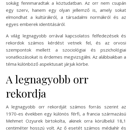
sokáig fennmaradtak a köztudatban. Az orr nem csupán
egy szerv, hanem egy olyan jellemző is, amely sokat
elmondhat a kultúrákról, a társadalmi normákról és az
egyes emberek identitásáról.
A világ legnagyobb orrával kapcsolatos felfedezések és
rekordok számos kérdést vetnek fel, és az orvosi
szempontok mellett a szociológiai és pszichológiai
vonatkozásokat is érdemes megvizsgálni. Az alábbiakban a
téma különböző aspektusait járjuk körbe.
A legnagyobb orr
rekordja
A legnagyobb orr rekordját számos forrás szerint az
1970-es években egy különös férfi, a francia származású
Mehmet Ozyurek birtokolta, akinek orra körülbelül 18,1
centiméter hosszú volt. Az ő esetét számos médiahír és