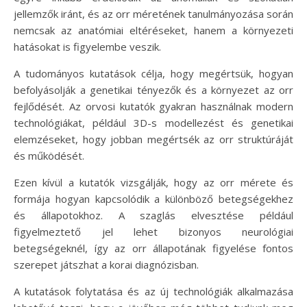
jellemzők iránt, és az orr méretének tanulmányozása során
nemcsak az anatómiai eltéréseket, hanem a környezeti
hatásokat is figyelembe veszik.
A tudományos kutatások célja, hogy megértsük, hogyan
befolyásolják a genetikai tényezők és a környezet az orr
fejlődését. Az orvosi kutatók gyakran használnak modern
technológiákat, például 3D-s modellezést és genetikai
elemzéseket, hogy jobban megértsék az orr struktúráját
és működését.
Ezen kívül a kutatók vizsgálják, hogy az orr mérete és
formája hogyan kapcsolódik a különböző betegségekhez
és állapotokhoz. A szaglás elvesztése például
figyelmeztető jel lehet bizonyos neurológiai
betegségeknél, így az orr állapotának figyelése fontos
szerepet játszhat a korai diagnózisban.
A kutatások folytatása és az új technológiák alkalmazása