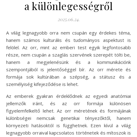
a különlegességről
2025.06.24.
A világ legnagyobb orra nem csupán egy érdekes téma,
hanem számos kulturális és tudományos aspektust is
felölel. Az orr, mint az emberi test egyik legfontosabb
része, nem csupán a szaglás szervének szerepét tölti be,
hanem a megjelenésünk és a kommunikációnk
szempontjából is jelentőséggel bír. Az orr mérete és
formája sok kultúrában a szépség, a státusz és a
személyiség kifejeződése is lehet.
Az emberek gyakran érdeklődnek az egyedi anatómiai
jellemzők iránt, és az orr formája különösen
figyelemfelkeltő lehet. Az orr méretének és formájának
különbségei nemcsak genetikai tényezőktől, hanem
környezeti hatásoktól is függhetnek. Ezen kívül a világ
legnagyobb orraival kapcsolatos történetek és mítoszok is