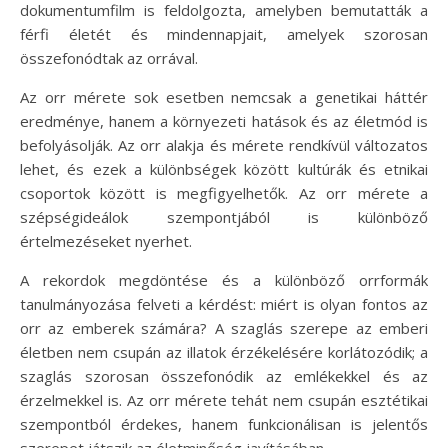
dokumentumfilm is feldolgozta, amelyben bemutatták a
férfi életét és mindennapjait, amelyek szorosan
összefonódtak az orrával.
Az orr mérete sok esetben nemcsak a genetikai háttér
eredménye, hanem a környezeti hatások és az életmód is
befolyásolják. Az orr alakja és mérete rendkívül változatos
lehet, és ezek a különbségek között kultúrák és etnikai
csoportok között is megfigyelhetők. Az orr mérete a
szépségideálok szempontjából is különböző
értelmezéseket nyerhet.
A rekordok megdöntése és a különböző orrformák
tanulmányozása felveti a kérdést: miért is olyan fontos az
orr az emberek számára? A szaglás szerepe az emberi
életben nem csupán az illatok érzékelésére korlátozódik; a
szaglás szorosan összefonódik az emlékekkel és az
érzelmekkel is. Az orr mérete tehát nem csupán esztétikai
szempontból érdekes, hanem funkcionálisan is jelentős
szerepet játszik az életminőség javításában.