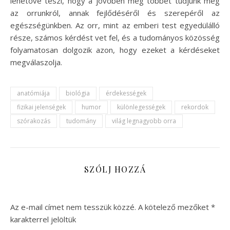
lehetővé teszi, hogy a jövőben még többet tudjunk meg
az orrunkról, annak fejlődéséről és szerepéről az
egészségünkben. Az orr, mint az emberi test egyedülálló
része, számos kérdést vet fel, és a tudományos közösség
folyamatosan dolgozik azon, hogy ezeket a kérdéseket
megválaszolja.
anatómiája
biológia
érdekességek
fizikai jelenségek
humor
különlegességek
rekordok
szórakozás
tudomány
világ legnagyobb orra
SZÓLJ HOZZÁ
Az e-mail címet nem tesszük közzé.
A kötelező mezőket
*
karakterrel jelöltük