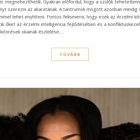
 megnehezíthetik. Gyakran előfordul, hogy a szülők tehetetlennek
yt szerezni az akaratának. A tantrumok mögött azonban mindig va
mel lehet enyhíteni. Fontos felismerni, hogy ezek az érzelmi k
ik őket az érzelmi intelligencia fejlődésében és a konfliktuskezel
hkitörések okainak észlelése.…
TOVÁBB