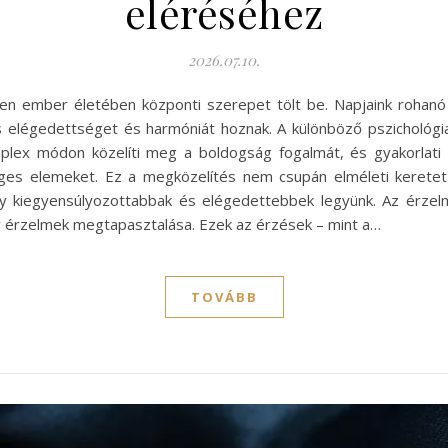
eléréséhez
2026.07.10.
en ember életében központi szerepet tölt be. Napjaink rohanó
 elégedettséget és harmóniát hoznak. A különböző pszichológia
plex módon közelíti meg a boldogság fogalmát, és gyakorlati 
ges elemeket. Ez a megközelítés nem csupán elméleti keretet k
 kiegyensúlyozottabbak és elégedettebbek legyünk. Az érzelmi
ív érzelmek megtapasztalása. Ezek az érzések – mint a…
TOVÁBB