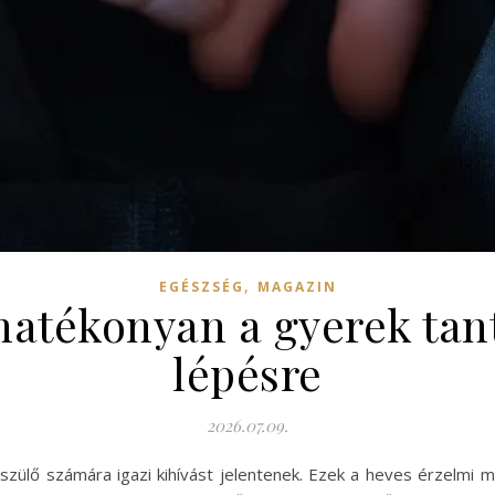
,
EGÉSZSÉG
MAGAZIN
atékonyan a gyerek tan
lépésre
2026.07.09.
 szülő számára igazi kihívást jelentenek. Ezek a heves érzelm