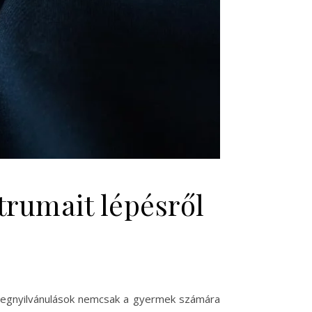
trumait lépésről
i megnyilvánulások nemcsak a gyermek számára