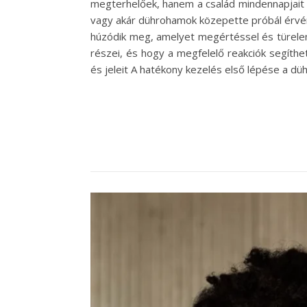
megterhelőek, hanem a család mindennapjait is
vagy akár dührohamok közepette próbál érvén
húzódik meg, amelyet megértéssel és türelem
részei, és hogy a megfelelő reakciók segíthet
és jeleit A hatékony kezelés első lépése a dü