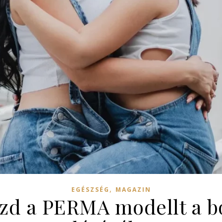
,
EGÉSZSÉG
MAGAZIN
d a PERMA modellt a bo