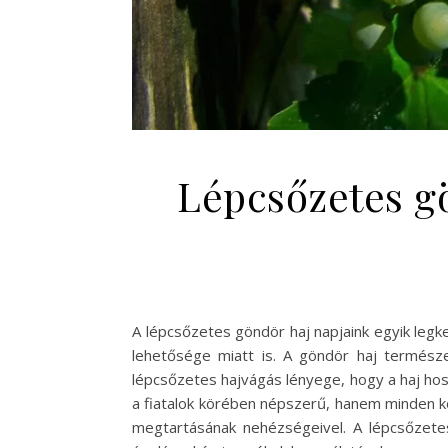
Lépcsőzetes gö
A lépcsőzetes göndör haj napjaink egyik legke
lehetősége miatt is. A göndör haj természe
lépcsőzetes hajvágás lényege, hogy a haj hos
a fiatalok körében népszerű, hanem minden ko
megtartásának nehézségeivel. A lépcsőzete