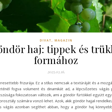
,
DIVAT
MAGAZIN
ndör haj: tippek és trük
formához
2025.03.16.
resettebb frizurája. Ez a stílus nemcsak a textúráját és a mozg
ténél fogva volument és dinamikát ad, a lépcsőzetes vágás ped
szúsága fokozatosan változik, ami a göndör fürtökkel együtt egye
rosztály számára vonzó lehet. Azok, akik göndör hajjal rendelke
s vágás azonban segíthet abban, hogy a göndör haj könnyebbe