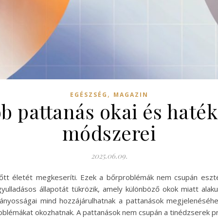
,
EGÉSZSÉG
MAGAZIN
b pattanás okai és haték
módszerei
2025.06.09.
őtt életét megkeseríti. Ezek a bőrproblémák nem csupán eszté
yulladásos állapotát tükrözik, amely különböző okok miatt alaku
hiányosságai mind hozzájárulhatnak a pattanások megjelenéséh
oblémákat okozhatnak. A pattanások nem csupán a tinédzserek pr