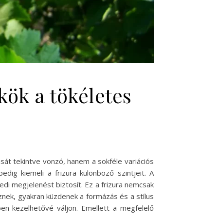
kök a tökéletes
ását tekintve vonzó, hanem a sokféle variációs
ig kiemeli a frizura különböző szintjeit. A
di megjelenést biztosít. Ez a frizura nemcsak
znek, gyakran küzdenek a formázás és a stílus
n kezelhetővé váljon. Emellett a megfelelő