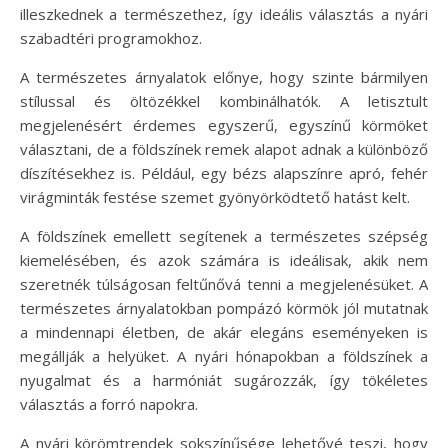
illeszkednek a természethez, így ideális választás a nyári
szabadtéri programokhoz.
A természetes árnyalatok előnye, hogy szinte bármilyen
stílussal és öltözékkel kombinálhatók. A letisztult
megjelenésért érdemes egyszerű, egyszínű körmöket
választani, de a földszínek remek alapot adnak a különböző
díszítésekhez is. Például, egy bézs alapszínre apró, fehér
virágminták festése szemet gyönyörködtető hatást kelt.
A földszínek emellett segítenek a természetes szépség
kiemelésében, és azok számára is ideálisak, akik nem
szeretnék túlságosan feltűnővá tenni a megjelenésüket. A
természetes árnyalatokban pompázó körmök jól mutatnak
a mindennapi életben, de akár elegáns eseményeken is
megállják a helyüket. A nyári hónapokban a földszínek a
nyugalmat és a harmóniát sugározzák, így tökéletes
választás a forró napokra.
A nyári körömtrendek sokszínűsége lehetővé teszi, hogy