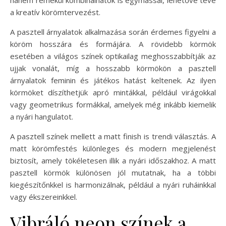
a kreatív körömtervezést.
A pasztell árnyalatok alkalmazása során érdemes figyelni a
köröm hosszára és formájára. A rövidebb körmök
esetében a világos színek optikailag meghosszabbítják az
ujjak vonalát, míg a hosszabb körmökön a pasztell
árnyalatok feminin és játékos hatást keltenek. Az ilyen
körmöket díszíthetjük apró mintákkal, például virágokkal
vagy geometrikus formákkal, amelyek még inkább kiemelik
a nyári hangulatot.
A pasztell színek mellett a matt finish is trendi választás. A
matt körömfestés különleges és modern megjelenést
biztosít, amely tökéletesen illik a nyári időszakhoz. A matt
pasztell körmök különösen jól mutatnak, ha a többi
kiegészítőnkkel is harmonizálnak, például a nyári ruháinkkal
vagy ékszereinkkel.
Vibráló neon színek a