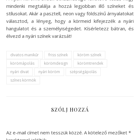
mindenki megtalálja a hozzá legjobban illő színeket és
stílusokat. Akár a pasztell, neon vagy földszínű árnyalatokat
választod, a lényeg, hogy a körmeid kifejezzék a nyári
hangulatot és a személyiségedet. Kísérletezz bátran, és
élvezd a nyári színek varázsát!
divatos manikűr
friss színek
köröm színek
körömápolás
körömdesign
körömtrendek
nyári divat
nyári köröm
szépségápolás
színes körmök
SZÓLJ HOZZÁ
Az e-mail címet nem tesszük közzé.
A kötelező mezőket
*
karakterrel jelöltük