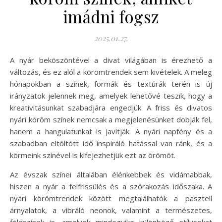
imádni fogsz
2025.01.27.
A nyár beköszöntével a divat világában is érezhető a
változás, és ez alól a körömtrendek sem kivételek. A meleg
hónapokban a színek, formák és textúrák terén is új
irányzatok jelennek meg, amelyek lehetővé teszik, hogy a
kreativitásunkat szabadjára engedjük. A friss és divatos
nyári köröm színek nemcsak a megjelenésünket dobják fel,
hanem a hangulatunkat is javítják. A nyári napfény és a
szabadban eltöltött idő inspiráló hatással van ránk, és a
körmeink színével is kifejezhetjük ezt az örömöt.
Az évszak színei általában élénkebbek és vidámabbak,
hiszen a nyár a felfrissülés és a szórakozás időszaka. A
nyári körömtrendek között megtalálhatók a pasztell
árnyalatok, a vibráló neonok, valamint a természetes,
földszínek is, amelyek mindegyike különböző stílusokat