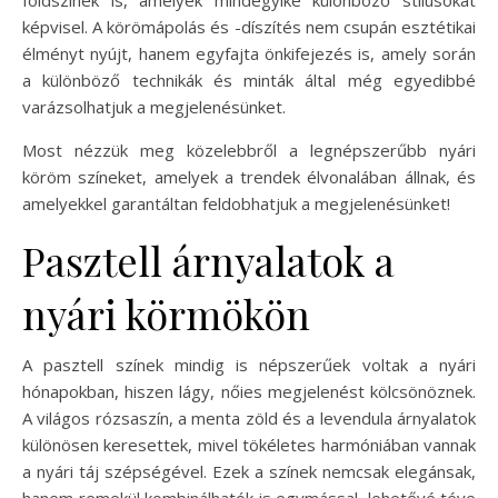
képvisel. A körömápolás és -díszítés nem csupán esztétikai
élményt nyújt, hanem egyfajta önkifejezés is, amely során
a különböző technikák és minták által még egyedibbé
varázsolhatjuk a megjelenésünket.
Most nézzük meg közelebbről a legnépszerűbb nyári
köröm színeket, amelyek a trendek élvonalában állnak, és
amelyekkel garantáltan feldobhatjuk a megjelenésünket!
Pasztell árnyalatok a
nyári körmökön
A pasztell színek mindig is népszerűek voltak a nyári
hónapokban, hiszen lágy, nőies megjelenést kölcsönöznek.
A világos rózsaszín, a menta zöld és a levendula árnyalatok
különösen keresettek, mivel tökéletes harmóniában vannak
a nyári táj szépségével. Ezek a színek nemcsak elegánsak,
hanem remekül kombinálhatók is egymással, lehetővé téve