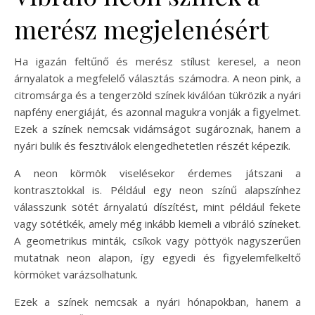
merész megjelenésért
Ha igazán feltűnő és merész stílust keresel, a neon
árnyalatok a megfelelő választás számodra. A neon pink, a
citromsárga és a tengerzöld színek kiválóan tükrözik a nyári
napfény energiáját, és azonnal magukra vonják a figyelmet.
Ezek a színek nemcsak vidámságot sugároznak, hanem a
nyári bulik és fesztiválok elengedhetetlen részét képezik.
A neon körmök viselésekor érdemes játszani a
kontrasztokkal is. Például egy neon színű alapszínhez
válasszunk sötét árnyalatú díszítést, mint például fekete
vagy sötétkék, amely még inkább kiemeli a vibráló színeket.
A geometrikus minták, csíkok vagy pöttyök nagyszerűen
mutatnak neon alapon, így egyedi és figyelemfelkeltő
körmöket varázsolhatunk.
Ezek a színek nemcsak a nyári hónapokban, hanem a