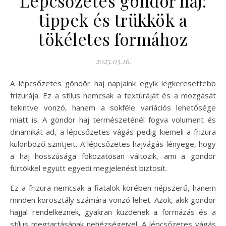
Lépcsőzetes göndör haj:
tippek és trükkök a
tökéletes formához
2025.03.16.
A lépcsőzetes göndör haj napjaink egyik legkeresettebb
frizurája. Ez a stílus nemcsak a textúráját és a mozgását
tekintve vonzó, hanem a sokféle variációs lehetősége
miatt is. A göndör haj természeténél fogva volument és
dinamikát ad, a lépcsőzetes vágás pedig kiemeli a frizura
különböző szintjeit. A lépcsőzetes hajvágás lényege, hogy
a haj hosszúsága fokozatosan változik, ami a göndör
fürtökkel együtt egyedi megjelenést biztosít.
Ez a frizura nemcsak a fiatalok körében népszerű, hanem
minden korosztály számára vonzó lehet. Azok, akik göndör
hajjal rendelkeznek, gyakran küzdenek a formázás és a
stílus megtartásának nehézségeivel. A lépcsőzetes vágás