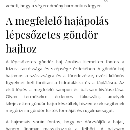
veheti, hogy a végeredmény harmonikus legyen.
A megfelelő hajápolás
lépcsőzetes göndör
hajhoz
A lépcsőzetes göndör haj ápolása kiemelten fontos a
frizura tartóssága és szépsége érdekében. A göndör haj
hajlamos a szárazságra és a töredezésre, ezért különös
figyelmet kell fordítani a hidratálásra és a táplálásra. Az
első lépés a megfelelő sampon és balzsam kiválasztása.
Olyan termékekre érdemes fókuszálni, amelyek
kifejezetten göndör hajra készültek, hiszen ezek segítenek
megőrizni a göndör fürtök formáját és rugalmasságát.
A hajmosás során fontos, hogy ne dörzsöljük a hajat,
hanem finoman masszírozzuk a fejbőrt. A balzsam