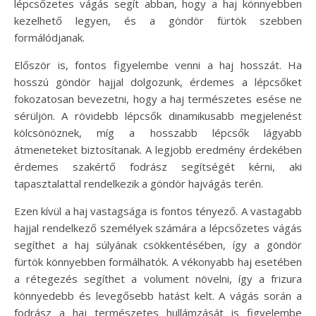
lépcsőzetes vágás segít abban, hogy a haj könnyebben
kezelhető legyen, és a göndör fürtök szebben
formálódjanak.
Először is, fontos figyelembe venni a haj hosszát. Ha
hosszú göndör hajjal dolgozunk, érdemes a lépcsőket
fokozatosan bevezetni, hogy a haj természetes esése ne
sérüljön. A rövidebb lépcsők dinamikusabb megjelenést
kölcsönöznek, míg a hosszabb lépcsők lágyabb
átmeneteket biztosítanak. A legjobb eredmény érdekében
érdemes szakértő fodrász segítségét kérni, aki
tapasztalattal rendelkezik a göndör hajvágás terén.
Ezen kívül a haj vastagsága is fontos tényező. A vastagabb
hajjal rendelkező személyek számára a lépcsőzetes vágás
segíthet a haj súlyának csökkentésében, így a göndör
fürtök könnyebben formálhatók. A vékonyabb haj esetében
a rétegezés segíthet a volument növelni, így a frizura
könnyedebb és levegősebb hatást kelt. A vágás során a
fodrász a haj természetes hullámzását is figyelembe