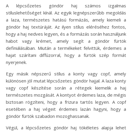
A lépcsőzetes göndör haj számos izgalmas
stíluslehetőséget kínál. Az egyik legnépszerűbb megoldás
a laza, természetes hatású formázás, amely kiemeli a
göndör haj textúráját. Az ilyen stílus eléréséhez fontos,
hogy a haj nedves legyen, és a formázás során használjunk
habot vagy krémet, amely segít a göndör fürtök
definiálásában. Miután a termékeket felvittük, érdemes a
hajat szárítani diffúzorral, hogy a fürtök szép formát
nyerjenek.
Egy másik népszerű stílus a konty vagy copf, amely
különösen jól mutat lépcsőzetes göndör hajjal. A laza konty
vagy copf készítése során a rétegek kiemelik a haj
természetes mozgását. A kontyot érdemes laza, de mégis
biztosan rögzíteni, hogy a frizura tartós legyen. A copf
esetében a haj végeit érdemes lazán hagyni, hogy a
göndör fürtök szabadon mozoghassanak.
Végül, a lépcsőzetes göndör haj tökéletes alapja lehet