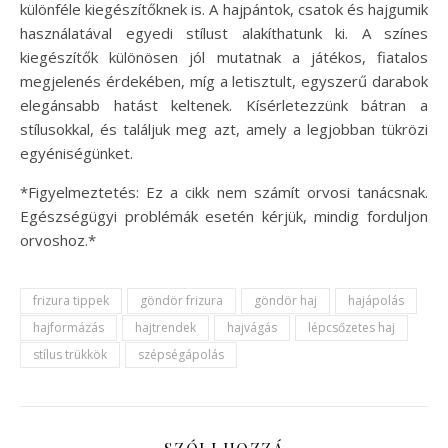
különféle kiegészítőknek is. A hajpántok, csatok és hajgumik
használatával egyedi stílust alakíthatunk ki. A színes
kiegészítők különösen jól mutatnak a játékos, fiatalos
megjelenés érdekében, míg a letisztult, egyszerű darabok
elegánsabb hatást keltenek. Kísérletezzünk bátran a
stílusokkal, és találjuk meg azt, amely a legjobban tükrözi
egyéniségünket.
*Figyelmeztetés: Ez a cikk nem számít orvosi tanácsnak.
Egészségügyi problémák esetén kérjük, mindig forduljon
orvoshoz.*
frizura tippek
göndör frizura
göndör haj
hajápolás
hajformázás
hajtrendek
hajvágás
lépcsőzetes haj
stílus trükkök
szépségápolás