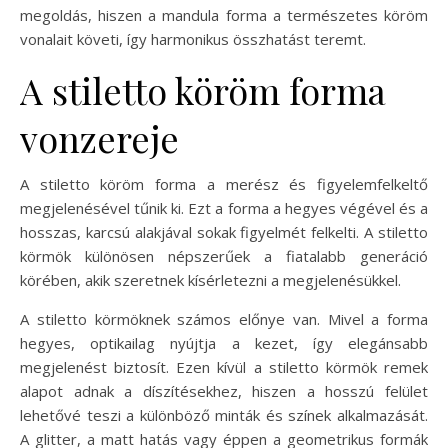
megoldás, hiszen a mandula forma a természetes köröm
vonalait követi, így harmonikus összhatást teremt.
A stiletto köröm forma
vonzereje
A stiletto köröm forma a merész és figyelemfelkeltő
megjelenésével tűnik ki. Ezt a forma a hegyes végével és a
hosszas, karcsú alakjával sokak figyelmét felkelti. A stiletto
körmök különösen népszerűek a fiatalabb generáció
körében, akik szeretnek kísérletezni a megjelenésükkel.
A stiletto körmöknek számos előnye van. Mivel a forma
hegyes, optikailag nyújtja a kezet, így elegánsabb
megjelenést biztosít. Ezen kívül a stiletto körmök remek
alapot adnak a díszítésekhez, hiszen a hosszú felület
lehetővé teszi a különböző minták és színek alkalmazását.
A glitter, a matt hatás vagy éppen a geometrikus formák