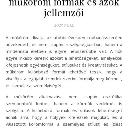
műköröm formák és azok
jellemzői
2025.03.12.
A műköröm divatja az utóbbi években robbanásszerűen
növekedett, és nem csupán a szépségiparban, hanem a
mindennapi életben is egyre népszerűbbé vált. A nők
egyre inkább keresik azokat a lehetőségeket, amelyekkel
kifejezhetik egyéniségüket, stílusukat és kreativitásukat. A
műköröm különböző formái lehetővé teszik, hogy a
viselőjük a legújabb trendek szerint formálja meg körmeit,
és kiemelje a személyiségét.
A műköröm alkalmazása nem csupán esztétikai
szempontból fontos, hanem a körmök védelmét is
szolgálja. A különböző formák és stílusok lehetőséget
adnak arra, hogy a hölgyek kifejezzék magukat, és a
választott körömforma a személyes stílust és ízlést