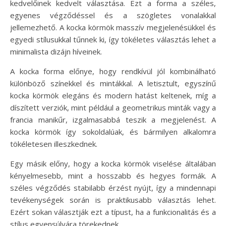
kedvelőinek kedvelt választása. Ezt a forma a széles,
egyenes végződéssel és a szögletes vonalakkal
jellemezhető. A kocka körmök masszív megjelenésükkel és
egyedi stílusukkal tűnnek ki, így tökéletes választás lehet a
minimalista dizájn híveinek.
A kocka forma előnye, hogy rendkívül jól kombinálható
különböző színekkel és mintákkal. A letisztult, egyszínű
kocka körmök elegáns és modern hatást keltenek, míg a
díszített verziók, mint például a geometrikus minták vagy a
francia manikűr, izgalmasabbá teszik a megjelenést. A
kocka körmök így sokoldalúak, és bármilyen alkalomra
tökéletesen illeszkednek.
Egy másik előny, hogy a kocka körmök viselése általában
kényelmesebb, mint a hosszabb és hegyes formák. A
széles végződés stabilabb érzést nyújt, így a mindennapi
tevékenységek során is praktikusabb választás lehet.
Ezért sokan választják ezt a típust, ha a funkcionalitás és a
stílus egyensúlyára törekednek.