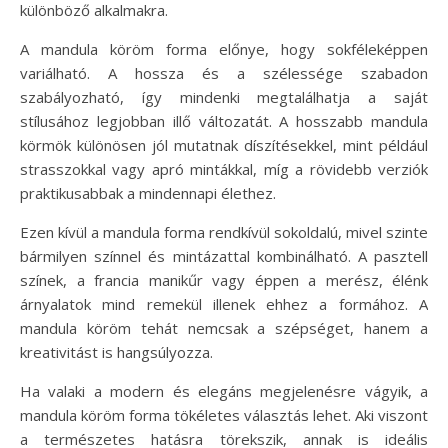
különböző alkalmakra.
A mandula köröm forma előnye, hogy sokféleképpen
variálható. A hossza és a szélessége szabadon
szabályozható, így mindenki megtalálhatja a saját
stílusához legjobban illő változatát. A hosszabb mandula
körmök különösen jól mutatnak díszítésekkel, mint például
strasszokkal vagy apró mintákkal, míg a rövidebb verziók
praktikusabbak a mindennapi élethez.
Ezen kívül a mandula forma rendkívül sokoldalú, mivel szinte
bármilyen színnel és mintázattal kombinálható. A pasztell
színek, a francia manikűr vagy éppen a merész, élénk
árnyalatok mind remekül illenek ehhez a formához. A
mandula köröm tehát nemcsak a szépséget, hanem a
kreativitást is hangsúlyozza.
Ha valaki a modern és elegáns megjelenésre vágyik, a
mandula köröm forma tökéletes választás lehet. Aki viszont
a természetes hatásra törekszik, annak is ideális