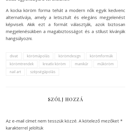
A kocka köröm forma tehát a modern nők egyik kedvenc
alternatívája, amely a letisztult és elegáns megjelenést
képviseli. Akik ezt a formát választják, azok biztosan
megjelenésükben a magabiztosságot és a stílust kívánják
hangsúlyozni.
divat
körömápolás
körömdesign
körömformák
körömtrendek
kreatív köröm
manikűr
műköröm
nail art
szépségápolás
SZÓLJ HOZZÁ
Az e-mail címet nem tesszük közzé.
A kötelező mezőket
*
karakterrel jelöltük