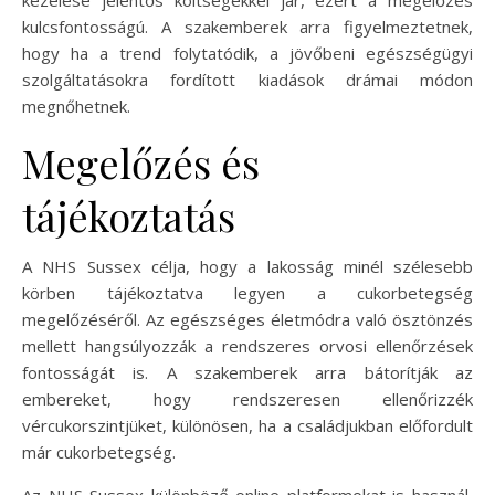
kulcsfontosságú. A szakemberek arra figyelmeztetnek,
hogy ha a trend folytatódik, a jövőbeni egészségügyi
szolgáltatásokra fordított kiadások drámai módon
megnőhetnek.
Megelőzés és
tájékoztatás
A NHS Sussex célja, hogy a lakosság minél szélesebb
körben tájékoztatva legyen a cukorbetegség
megelőzéséről. Az egészséges életmódra való ösztönzés
mellett hangsúlyozzák a rendszeres orvosi ellenőrzések
fontosságát is. A szakemberek arra bátorítják az
embereket, hogy rendszeresen ellenőrizzék
vércukorszintjüket, különösen, ha a családjukban előfordult
már cukorbetegség.
Az NHS Sussex különböző online platformokat is használ,