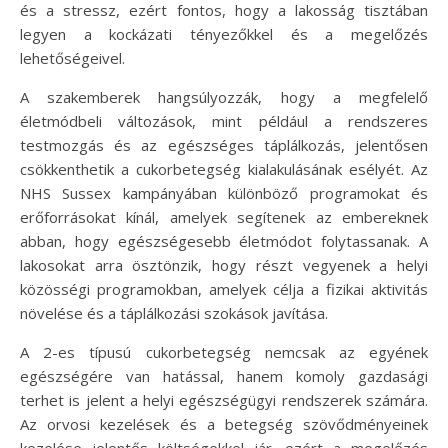
és a stressz, ezért fontos, hogy a lakosság tisztában
legyen a kockázati tényezőkkel és a megelőzés
lehetőségeivel.
A szakemberek hangsúlyozzák, hogy a megfelelő
életmódbeli változások, mint például a rendszeres
testmozgás és az egészséges táplálkozás, jelentősen
csökkenthetik a cukorbetegség kialakulásának esélyét. Az
NHS Sussex kampányában különböző programokat és
erőforrásokat kínál, amelyek segítenek az embereknek
abban, hogy egészségesebb életmódot folytassanak. A
lakosokat arra ösztönzik, hogy részt vegyenek a helyi
közösségi programokban, amelyek célja a fizikai aktivitás
növelése és a táplálkozási szokások javítása.
A 2-es típusú cukorbetegség nemcsak az egyének
egészségére van hatással, hanem komoly gazdasági
terhet is jelent a helyi egészségügyi rendszerek számára.
Az orvosi kezelések és a betegség szövődményeinek
kezelése jelentős költségekkel jár, ezért a megelőzés