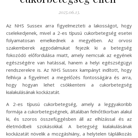
2025.06.13.
Az NHS Sussex arra figyelmezteti a lakosságot, hogy
cselekedjenek, mivel a 2-es típusú cukorbetegség esetei
folyamatosan emelkednek a megyében. Az orvosi
szakemberek aggodalmukat fejezik ki a betegség
fokozódó előfordulása miatt, amely nemcsak az egyének
egészségére van hatással, hanem a helyi egészségügyi
rendszerekre is. Az NHS Sussex kampányt indított, hogy
felhívja a figyelmet a megelőzés fontosságára és arra,
hogy hogyan lehet csökkenteni a cukorbetegség
kialakulásának kockázatát.
A 2-es típusú cukorbetegség, amely a leggyakoribb
formája a cukorbetegségnek, általában felnőttkorban alakul
ki, és szoros összefüggésben áll az elhízással és az
életmódbeli szokásokkal. A betegség kialakulásának
kockázatát növelik a mozgáshiány, a helytelen táplálkozás