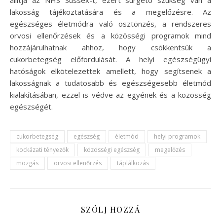
lakosság tájékoztatására és a megelőzésre. Az
egészséges életmódra való ösztönzés, a rendszeres
orvosi ellenőrzések és a közösségi programok mind
hozzájárulhatnak ahhoz, hogy csökkentsük a
cukorbetegség előfordulását. A helyi egészségügyi
hatóságok elkötelezettek amellett, hogy segítsenek a
lakosságnak a tudatosabb és egészségesebb életmód
kialakításában, ezzel is védve az egyének és a közösség
egészségét.
cukorbetegség
egészség
életmód
helyi programok
kockázati tényezők
közösségi egészség
megelőzés
mozgás
orvosi ellenőrzés
táplálkozás
SZÓLJ HOZZÁ