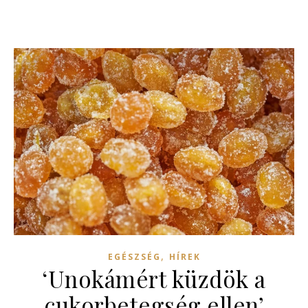
,
EGÉSZSÉG
HÍREK
‘Unokámért küzdök a
cukorbetegség ellen’