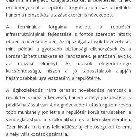
eredményeként a repülőtér forgalma nemcsak a belföldi,
hanem a nemzetközi utazások terén is növekedett.
A terminálok forgalma mellett a repülőtér
infrastruktúrájának fejlesztése is fontos szerepet játszik
ebben a növekedésben. Az új szolgáltatások bevezetése,
mint például a gyorsabb biztonsági ellenőrzések és a
korszerűsített utaskezelési rendszerek, jelentősen javítják
az utazási élményt. Az utasok elégedettsége
kulcsfontosságú, hiszen a jó tapasztalatok alapján
hajlamosabbak újra visszatérni a repülőtérre.
A légiközlekedés iránti kereslet növekedése nemcsak a
repülőtér számára kedvező, hanem a helyi gazdaságra is
pozitív hatással van. A megnövekedett utasforgalom révén
több munkahely jön létre a repülőtér körüli területeken, a
vendéglátásban, a szállodákban és a kereskedelemben.
Ezen kívül a turizmus fellendülése új lehetőségeket teremt
a helyi vállalkozások számára.