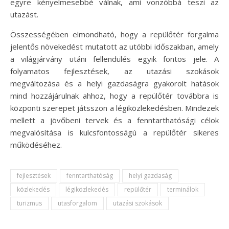
egyre kényelmesebbé válnak, ami vonzóbbá teszi az
utazást.
Összességében elmondható, hogy a repülőtér forgalma
jelentős növekedést mutatott az utóbbi időszakban, amely
a világjárvány utáni fellendülés egyik fontos jele. A
folyamatos fejlesztések, az utazási szokások
megváltozása és a helyi gazdaságra gyakorolt hatások
mind hozzájárulnak ahhoz, hogy a repülőtér továbbra is
központi szerepet játsszon a légiközlekedésben. Mindezek
mellett a jövőbeni tervek és a fenntarthatósági célok
megvalósítása is kulcsfontosságú a repülőtér sikeres
működéséhez.
fejlesztések
fenntarthatóság
helyi gazdaság
közlekedés
légiközlekedés
repülőtér
terminálok
turizmus
utasforgalom
utazási szokások