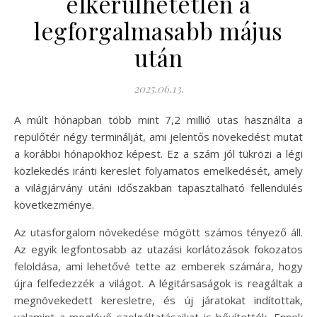
elkerülhetetlen a
legforgalmasabb május
után
2025.06.13.
A múlt hónapban több mint 7,2 millió utas használta a
repülőtér négy terminálját, ami jelentős növekedést mutat
a korábbi hónapokhoz képest. Ez a szám jól tükrözi a légi
közlekedés iránti kereslet folyamatos emelkedését, amely
a világjárvány utáni időszakban tapasztalható fellendülés
következménye.
Az utasforgalom növekedése mögött számos tényező áll.
Az egyik legfontosabb az utazási korlátozások fokozatos
feloldása, ami lehetővé tette az emberek számára, hogy
újra felfedezzék a világot. A légitársaságok is reagáltak a
megnövekedett keresletre, és új járatokat indítottak,
valamint a meglévő szolgáltatásaikat is bővítették. Ennek