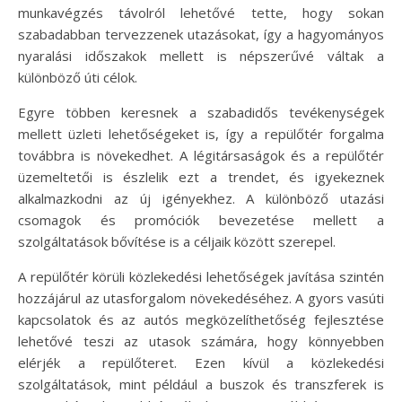
munkavégzés távolról lehetővé tette, hogy sokan
szabadabban tervezzenek utazásokat, így a hagyományos
nyaralási időszakok mellett is népszerűvé váltak a
különböző úti célok.
Egyre többen keresnek a szabadidős tevékenységek
mellett üzleti lehetőségeket is, így a repülőtér forgalma
továbbra is növekedhet. A légitársaságok és a repülőtér
üzemeltetői is észlelik ezt a trendet, és igyekeznek
alkalmazkodni az új igényekhez. A különböző utazási
csomagok és promóciók bevezetése mellett a
szolgáltatások bővítése is a céljaik között szerepel.
A repülőtér körüli közlekedési lehetőségek javítása szintén
hozzájárul az utasforgalom növekedéséhez. A gyors vasúti
kapcsolatok és az autós megközelíthetőség fejlesztése
lehetővé teszi az utasok számára, hogy könnyebben
elérjék a repülőteret. Ezen kívül a közlekedési
szolgáltatások, mint például a buszok és transzferek is