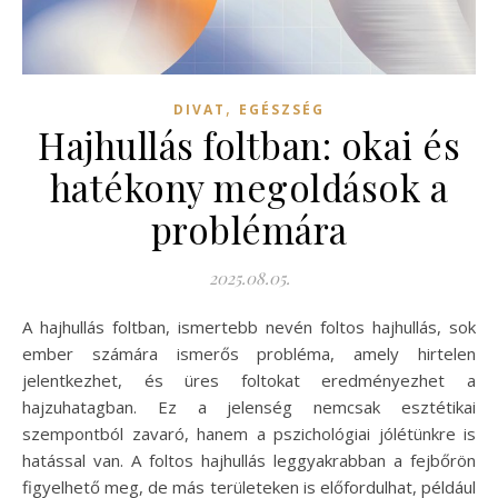
,
DIVAT
EGÉSZSÉG
Hajhullás foltban: okai és
hatékony megoldások a
problémára
2025.08.05.
A hajhullás foltban, ismertebb nevén foltos hajhullás, sok
ember számára ismerős probléma, amely hirtelen
jelentkezhet, és üres foltokat eredményezhet a
hajzuhatagban. Ez a jelenség nemcsak esztétikai
szempontból zavaró, hanem a pszichológiai jólétünkre is
hatással van. A foltos hajhullás leggyakrabban a fejbőrön
figyelhető meg, de más területeken is előfordulhat, például