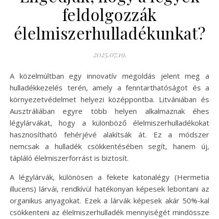
feldolgozzák
élelmiszerhulladékunkat?
2025.07.19.
A közelmúltban egy innovatív megoldás jelent meg a
hulladékkezelés terén, amely a fenntarthatóságot és a
környezetvédelmet helyezi középpontba. Litvániában és
Ausztráliában egyre több helyen alkalmaznak éhes
légylárvákat, hogy a különböző élelmiszerhulladékokat
hasznosítható fehérjévé alakítsák át. Ez a módszer
nemcsak a hulladék csökkentésében segít, hanem új,
tápláló élelmiszerforrást is biztosít.
A légylárvák, különösen a fekete katonalégy (Hermetia
illucens) lárvái, rendkívül hatékonyan képesek lebontani az
organikus anyagokat. Ezek a lárvák képesek akár 50%-kal
csökkenteni az élelmiszerhulladék mennyiségét mindössze