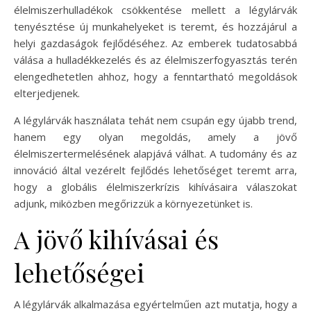
élelmiszerhulladékok csökkentése mellett a légylárvák
tenyésztése új munkahelyeket is teremt, és hozzájárul a
helyi gazdaságok fejlődéséhez. Az emberek tudatosabbá
válása a hulladékkezelés és az élelmiszerfogyasztás terén
elengedhetetlen ahhoz, hogy a fenntartható megoldások
elterjedjenek.
A légylárvák használata tehát nem csupán egy újabb trend,
hanem egy olyan megoldás, amely a jövő
élelmiszertermelésének alapjává válhat. A tudomány és az
innováció által vezérelt fejlődés lehetőséget teremt arra,
hogy a globális élelmiszerkrízis kihívásaira válaszokat
adjunk, miközben megőrizzük a környezetünket is.
A jövő kihívásai és
lehetőségei
A légylárvák alkalmazása egyértelműen azt mutatja, hogy a