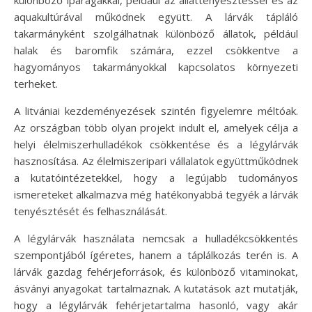
aquakultúrával működnek együtt. A lárvák tápláló
takarmányként szolgálhatnak különböző állatok, például
halak és baromfik számára, ezzel csökkentve a
hagyományos takarmányokkal kapcsolatos környezeti
terheket.
A litvániai kezdeményezések szintén figyelemre méltóak.
Az országban több olyan projekt indult el, amelyek célja a
helyi élelmiszerhulladékok csökkentése és a légylárvák
hasznosítása. Az élelmiszeripari vállalatok együttműködnek
a kutatóintézetekkel, hogy a legújabb tudományos
ismereteket alkalmazva még hatékonyabbá tegyék a lárvák
tenyésztését és felhasználását.
A légylárvák használata nemcsak a hulladékcsökkentés
szempontjából ígéretes, hanem a táplálkozás terén is. A
lárvák gazdag fehérjeforrások, és különböző vitaminokat,
ásványi anyagokat tartalmaznak. A kutatások azt mutatják,
hogy a légylárvák fehérjetartalma hasonló, vagy akár