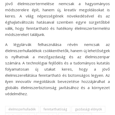
jövő élelmiszertermelése nemcsak a hagyományos
módszerekre épít, hanem új, kreatív megoldásokat is
keres. A világ népességének növekedésével és az
éghajlatváltozás hatásaival szemben egyre sürgetőbbé
válik, hogy fenntartható és hatékony élelmiszertermelési
módszereket találjunk.
A légylárvák felhasználása révén nemcsak az
élelmiszerhulladékok csökkenthetők, hanem új lehetőségek
is nyílhatnak a mezőgazdaság és az élelmiszeripar
számára. A technológiai fejlődés és a tudományos kutatás
folyamatosan új utakat keres, hogy a jövő
élelmiszerellátása fenntartható és biztonságos legyen. Az
ilyen innovatív megoldások bevezetése hozzájárulhat a
globális élelmiszerbiztonság javításához és a környezet
védelméhez.
élelmiszerhulladék
fenntarthatóság
gazdasági előnyök