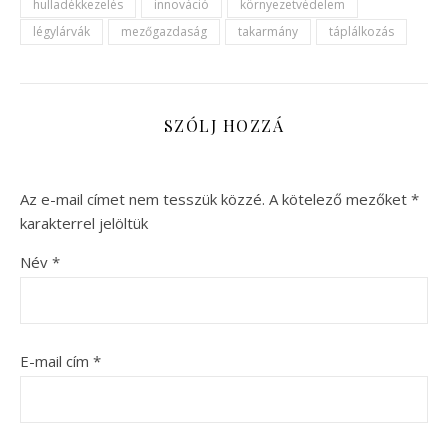
hulladékkezelés
innováció
környezetvédelem
légylárvák
mezőgazdaság
takarmány
táplálkozás
SZÓLJ HOZZÁ
Az e-mail címet nem tesszük közzé.
A kötelező mezőket
*
karakterrel jelöltük
Név
*
E-mail cím
*