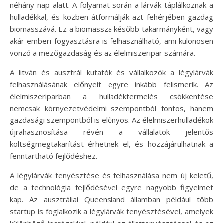
néhány nap alatt. A folyamat során a lárvák táplálkoznak a
hulladékkal, és közben átformálják azt fehérjében gazdag
biomasszává. Ez a biomassza később takarmányként, vagy
akár emberi fogyasztásra is felhasználható, ami különösen
vonzó a mezőgazdaság és az élelmiszeripar számára.
A litván és ausztrál kutatók és vállalkozók a légylárvák
felhasználásának előnyeit egyre inkább felismerik. Az
élelmiszeriparban a hulladéktermelés csökkentése
nemcsak környezetvédelmi szempontból fontos, hanem
gazdasági szempontból is előnyös. Az élelmiszerhulladékok
újrahasznosítása révén a vállalatok jelentős
költségmegtakarítást érhetnek el, és hozzájárulhatnak a
fenntartható fejlődéshez.
A légylárvák tenyésztése és felhasználása nem új keletű,
de a technológia fejlődésével egyre nagyobb figyelmet
kap. Az ausztráliai Queensland államban például több
startup is foglalkozik a légylárvák tenyésztésével, amelyek
különböző iparágakkal, például az állattenyésztéssel és az