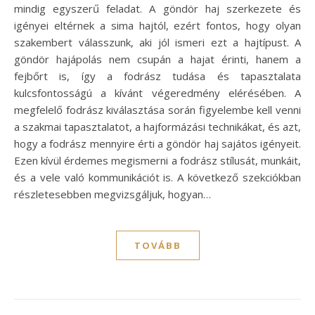
mindig egyszerű feladat. A göndör haj szerkezete és
igényei eltérnek a sima hajtól, ezért fontos, hogy olyan
szakembert válasszunk, aki jól ismeri ezt a hajtípust. A
göndör hajápolás nem csupán a hajat érinti, hanem a
fejbőrt is, így a fodrász tudása és tapasztalata
kulcsfontosságú a kívánt végeredmény elérésében. A
megfelelő fodrász kiválasztása során figyelembe kell venni
a szakmai tapasztalatot, a hajformázási technikákat, és azt,
hogy a fodrász mennyire érti a göndör haj sajátos igényeit.
Ezen kívül érdemes megismerni a fodrász stílusát, munkáit,
és a vele való kommunikációt is. A következő szekciókban
részletesebben megvizsgáljuk, hogyan…
TOVÁBB