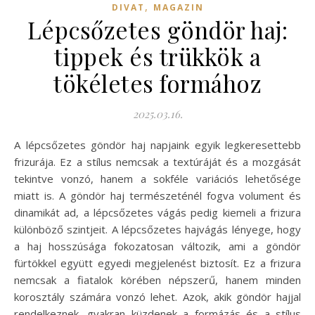
,
DIVAT
MAGAZIN
Lépcsőzetes göndör haj:
tippek és trükkök a
tökéletes formához
2025.03.16.
A lépcsőzetes göndör haj napjaink egyik legkeresettebb
frizurája. Ez a stílus nemcsak a textúráját és a mozgását
tekintve vonzó, hanem a sokféle variációs lehetősége
miatt is. A göndör haj természeténél fogva volument és
dinamikát ad, a lépcsőzetes vágás pedig kiemeli a frizura
különböző szintjeit. A lépcsőzetes hajvágás lényege, hogy
a haj hosszúsága fokozatosan változik, ami a göndör
fürtökkel együtt egyedi megjelenést biztosít. Ez a frizura
nemcsak a fiatalok körében népszerű, hanem minden
korosztály számára vonzó lehet. Azok, akik göndör hajjal
rendelkeznek, gyakran küzdenek a formázás és a stílus