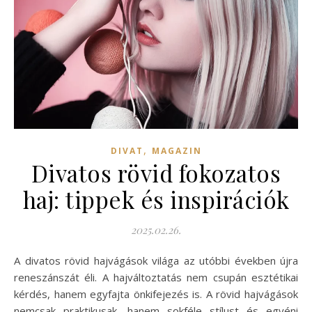
,
DIVAT
MAGAZIN
Divatos rövid fokozatos
haj: tippek és inspirációk
2025.02.26.
A divatos rövid hajvágások világa az utóbbi években újra
reneszánszát éli. A hajváltoztatás nem csupán esztétikai
kérdés, hanem egyfajta önkifejezés is. A rövid hajvágások
nemcsak praktikusak, hanem sokféle stílust és egyéni