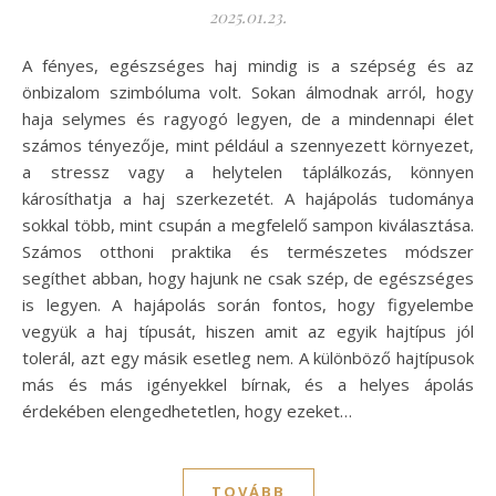
2025.01.23.
A fényes, egészséges haj mindig is a szépség és az
önbizalom szimbóluma volt. Sokan álmodnak arról, hogy
haja selymes és ragyogó legyen, de a mindennapi élet
számos tényezője, mint például a szennyezett környezet,
a stressz vagy a helytelen táplálkozás, könnyen
károsíthatja a haj szerkezetét. A hajápolás tudománya
sokkal több, mint csupán a megfelelő sampon kiválasztása.
Számos otthoni praktika és természetes módszer
segíthet abban, hogy hajunk ne csak szép, de egészséges
is legyen. A hajápolás során fontos, hogy figyelembe
vegyük a haj típusát, hiszen amit az egyik hajtípus jól
tolerál, azt egy másik esetleg nem. A különböző hajtípusok
más és más igényekkel bírnak, és a helyes ápolás
érdekében elengedhetetlen, hogy ezeket…
TOVÁBB