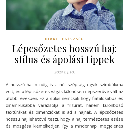
,
DIVAT
EGÉSZSÉG
Lépcsőzetes hosszú haj:
stílus és ápolási tippek
2025.03.10.
A hosszú haj mindig is a női szépség egyik szimbóluma
volt, és a lépcsőzetes vágás különösen népszerűvé vált az
utóbbi években. Ez a stílus nemcsak hogy fiatalosabbá és
dinamikusabbá varázsolja a frizurát, hanem különböző
textúrákat és dimenziókat is ad a hajnak. A lépcsőzetes
hosszú haj lehetővé teszi, hogy a haj természetes esése
és mozgása kiemelkedjen, így a mindennapi megjelenés