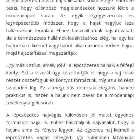
A lépcsőzetes hosszú haj stílusának sokfélesége lehetővé
teszi, hogy különböző megjelenéseket hozzunk létre a
mindennapok során. Az egyik legegyszerűbb és
legnépszerűbb módszer, hogy a hajat hagyjuk laza
hullámokban leomlani. Ehhez használhatunk hajsütővasat,
de a természetes hullámok kialakításához elég, ha egy kis
hajformázó krémet vagy habot alkalmazunk a nedves hajra,
majd hajszárítással megszárítjuk.
Egy másik stílus, amely jól áll a lépcsőzetes hajnak, a félfejű
konty. Ezt a frizurát úgy készíthetjük el, hogy a haj felső
részét összefogjuk és kontyot formázunk, míg az alsó rész
szabadon lóg. Ez a megoldás nemcsak elegáns, hanem
praktikus is, hiszen a hajunk nem zavar be a mindennapi
tevékenységek során.
A lépcsőzetes hajvágás különösen jól mutat egyenes
formázott hajjal is. Ehhez használjunk hajvasalót, hogy a
hajunk sima és fényes legyen. Az egyenes haj kiemeli a
lépcsőzetes vágás rétegeit, így különösen látványos