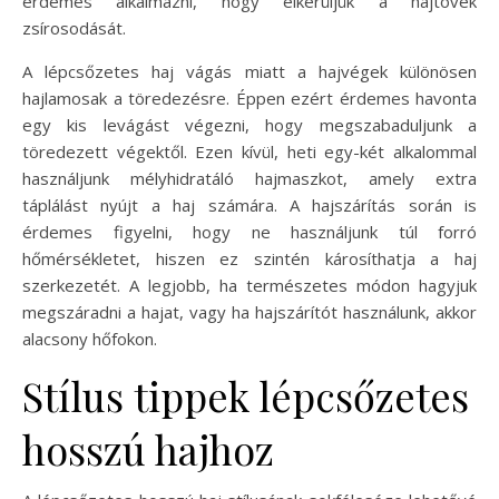
érdemes alkalmazni, hogy elkerüljük a hajtövek
zsírosodását.
A lépcsőzetes haj vágás miatt a hajvégek különösen
hajlamosak a töredezésre. Éppen ezért érdemes havonta
egy kis levágást végezni, hogy megszabaduljunk a
töredezett végektől. Ezen kívül, heti egy-két alkalommal
használjunk mélyhidratáló hajmaszkot, amely extra
táplálást nyújt a haj számára. A hajszárítás során is
érdemes figyelni, hogy ne használjunk túl forró
hőmérsékletet, hiszen ez szintén károsíthatja a haj
szerkezetét. A legjobb, ha természetes módon hagyjuk
megszáradni a hajat, vagy ha hajszárítót használunk, akkor
alacsony hőfokon.
Stílus tippek lépcsőzetes
hosszú hajhoz