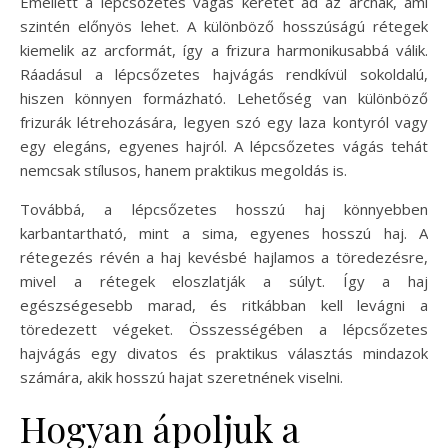
Emellett a lépcsőzetes vágás keretet ad az arcnak, ami
szintén előnyös lehet. A különböző hosszúságú rétegek
kiemelik az arcformát, így a frizura harmonikusabbá válik.
Ráadásul a lépcsőzetes hajvágás rendkívül sokoldalú,
hiszen könnyen formázható. Lehetőség van különböző
frizurák létrehozására, legyen szó egy laza kontyról vagy
egy elegáns, egyenes hajról. A lépcsőzetes vágás tehát
nemcsak stílusos, hanem praktikus megoldás is.
Továbbá, a lépcsőzetes hosszú haj könnyebben
karbantartható, mint a sima, egyenes hosszú haj. A
rétegezés révén a haj kevésbé hajlamos a töredezésre,
mivel a rétegek eloszlatják a súlyt. Így a haj
egészségesebb marad, és ritkábban kell levágni a
töredezett végeket. Összességében a lépcsőzetes
hajvágás egy divatos és praktikus választás mindazok
számára, akik hosszú hajat szeretnének viselni.
Hogyan ápoljuk a