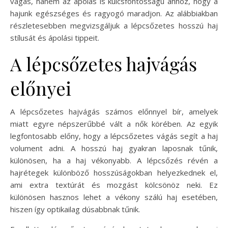
vágás, hanem az ápolás is kulcsfontosságú ahhoz, hogy a
hajunk egészséges és ragyogó maradjon. Az alábbiakban
részletesebben megvizsgáljuk a lépcsőzetes hosszú haj
stílusát és ápolási tippeit.
A lépcsőzetes hajvágás
előnyei
A lépcsőzetes hajvágás számos előnnyel bír, amelyek
miatt egyre népszerűbbé vált a nők körében. Az egyik
legfontosabb előny, hogy a lépcsőzetes vágás segít a haj
volument adni. A hosszú haj gyakran laposnak tűnik,
különösen, ha a haj vékonyabb. A lépcsőzés révén a
hajrétegek különböző hosszúságokban helyezkednek el,
ami extra textúrát és mozgást kölcsönöz neki. Ez
különösen hasznos lehet a vékony szálú haj esetében,
hiszen így optikailag dúsabbnak tűnik.