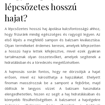
lépcsőzetes hosszú
hajat?
A lépcsőzetes hosszú haj ápolása kulcsfontosságú ahhoz,
hogy frizuránk mindig egészséges és ragyogó legyen. Az
első lépés a megfelelő sampon és balzsam kiválasztása.
Olyan termékeket érdemes keresni, amelyek kifejezetten
a hosszú hajra lettek kifejlesztve, mivel ezek gyakran
tartalmaznak olyan összetevőket, amelyek segítenek a
hidratálásban és a töredezés megelőzésében.
A hajmosás során fontos, hogy ne dörzsöljük a hajat
erősen, mivel ez károsíthatja a hajszálakat. Ehelyett
finoman masszírozzuk be a sampont a fejbőrbe, majd
öblítsük le langyos vízzel. A balzsam használata
elengedhetetlen, hiszen ez segít a haj hidratálásában és
könnyebb fésülhetőségében. A balzsamot a hajvégekre