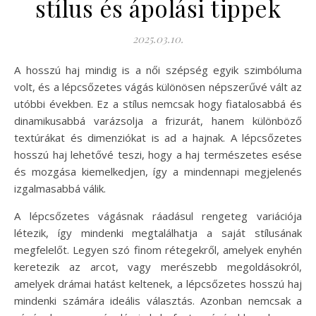
stílus és ápolási tippek
2025.03.10.
A hosszú haj mindig is a női szépség egyik szimbóluma
volt, és a lépcsőzetes vágás különösen népszerűvé vált az
utóbbi években. Ez a stílus nemcsak hogy fiatalosabbá és
dinamikusabbá varázsolja a frizurát, hanem különböző
textúrákat és dimenziókat is ad a hajnak. A lépcsőzetes
hosszú haj lehetővé teszi, hogy a haj természetes esése
és mozgása kiemelkedjen, így a mindennapi megjelenés
izgalmasabbá válik.
A lépcsőzetes vágásnak ráadásul rengeteg variációja
létezik, így mindenki megtalálhatja a saját stílusának
megfelelőt. Legyen szó finom rétegekről, amelyek enyhén
keretezik az arcot, vagy merészebb megoldásokról,
amelyek drámai hatást keltenek, a lépcsőzetes hosszú haj
mindenki számára ideális választás. Azonban nemcsak a