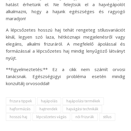
hatást érhetünk el. Ne felejtsük el a hajvégápolót
alkalmazni, hogy a hajunk egészséges és ragyogó
maradjon!
A lépcsőzetes hosszú haj tehát rengeteg stílusvariációt
kínál, legyen szó laza, hétköznapi megjelenésről vagy
elegáns, alkalmi frizuráról. A megfelelő ápolással és
formázással a lépcsőzetes haj mindig lenyűgöző látványt
nyújt.
**Figyelmeztetés:** Ez a cikk nem számít orvosi
tanácsnak. Egészségügyi probléma esetén mindig
konzultálj orvosoddal!
frizura tippek
hajápolás
hajápolási termékek
hajformázás
hajtrendek
hajvágási technikák
hosszú haj
lépcsőzetes vágás
női frizurák
stílus