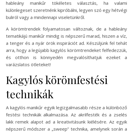
hableány manikűr tökéletes választás, ha valami
különlegeset szeretnénk kipróbálni, legyen szó egy hétvégi
buliról vagy a mindennapi viseletünkről.
A körömtrendek folyamatosan változnak, de a hableány
tematikájú manikűr mindig is népszerű marad, hiszen a víz,
a tenger és a nyár örök inspirációt ad. Készüljünk fel tehát
arra, hogy a legújabb kagylós körömtrendeket felfedezzük,
és otthon is könnyedén megvalósíthatjuk ezeket a
varázslatos ötleteket!
Kagylós körömfestési
technikák
A kagylós manikűr egyik legizgalmasabb része a különböző
festési technikák alkalmazása. Az akrilfesték és a zselés
lakk remek alapot ad a kreativitásunk kiélésére. Az egyik
népszerű módszer a „sweep” technika, amelynek során a