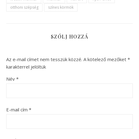
otthoni szépség
színes körmök
SZÓLJ HOZZÁ
Az e-mail címet nem tesszük közzé.
A kötelező mezőket
*
karakterrel jelöltük
Név
*
E-mail cím
*