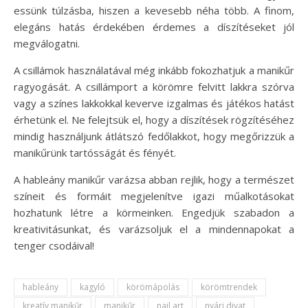
essünk túlzásba, hiszen a kevesebb néha több. A finom,
elegáns hatás érdekében érdemes a díszítéseket jól
megválogatni.
A csillámok használatával még inkább fokozhatjuk a manikűr
ragyogását. A csillámport a körömre felvitt lakkra szórva
vagy a színes lakkokkal keverve izgalmas és játékos hatást
érhetünk el. Ne felejtsük el, hogy a díszítések rögzítéséhez
mindig használjunk átlátszó fedőlakkot, hogy megőrizzük a
manikűrünk tartósságát és fényét.
A hableány manikűr varázsa abban rejlik, hogy a természet
színeit és formáit megjelenítve igazi műalkotásokat
hozhatunk létre a körmeinken. Engedjük szabadon a
kreativitásunkat, és varázsoljuk el a mindennapokat a
tenger csodáival!
hableány
kagyló
körömápolás
körömtrendek
kreatív manikűr
manikűr
nail art
nyári divat