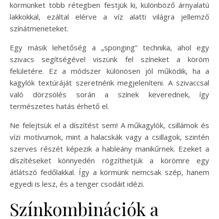
körmünket több rétegben festjük ki, különböző árnyalatú
lakkokkal, ezáltal elérve a víz alatti világra jellemző
színátmeneteket.
Egy másik lehetőség a „sponging” technika, ahol egy
szivacs segítségével viszünk fel színeket a köröm
felületére. Ez a módszer különösen jól működik, ha a
kagylók textúráját szeretnénk megjeleníteni. A szivaccsal
való dörzsölés során a színek keverednek, így
természetes hatás érhető el.
Ne felejtsük el a díszítést sem! A műkagylók, csillámok és
vízi motívumok, mint a halacskák vagy a csillagok, szintén
szerves részét képezik a hableány manikűrnek. Ezeket a
díszítéseket könnyedén rögzíthetjük a körömre egy
átlátszó fedőlakkal. Így a körmünk nemcsak szép, hanem
egyedi is lesz, és a tenger csodáit idézi.
Színkombinációk a