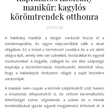
manikűr: kagylós
körömtrendek otthonra
2025.03.29.
A hableány manikűr a tenger varázsát hozza el a
mindennapokba, és egyre népszerűbbé válik a divat
világában. Ez a trend a természet csodáira és a víz alatti
világra épít, amely tele van színekkel, textúrákkal és egyedi
motívumokkal. A kagylók, csillagok és vízi élet szépsége
inspirálja a körömformázás művészetét, lehetővé téve,
hogy a hableányok titokzatos világát a saját kezünkre
varázsoljuk.
A manikűr nem csupán a körmök szépítéséről szól, hanem
a kreativitás kifejezéséről is. Az otthoni körömdíszítés
lehetőségei szinte végtelenek: a színek és a minták
kombinálásával igazán egyedi megjelenést érhetünk el. A