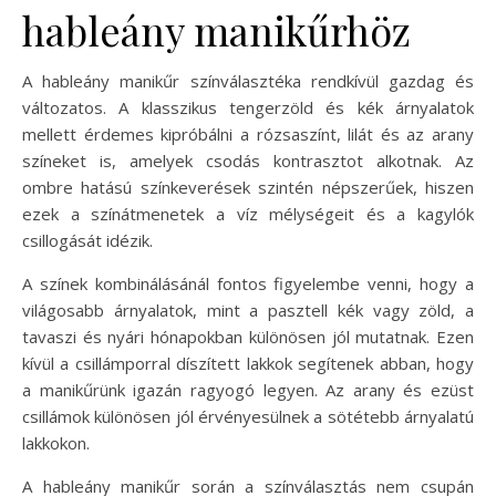
hableány manikűrhöz
A hableány manikűr színválasztéka rendkívül gazdag és
változatos. A klasszikus tengerzöld és kék árnyalatok
mellett érdemes kipróbálni a rózsaszínt, lilát és az arany
színeket is, amelyek csodás kontrasztot alkotnak. Az
ombre hatású színkeverések szintén népszerűek, hiszen
ezek a színátmenetek a víz mélységeit és a kagylók
csillogását idézik.
A színek kombinálásánál fontos figyelembe venni, hogy a
világosabb árnyalatok, mint a pasztell kék vagy zöld, a
tavaszi és nyári hónapokban különösen jól mutatnak. Ezen
kívül a csillámporral díszített lakkok segítenek abban, hogy
a manikűrünk igazán ragyogó legyen. Az arany és ezüst
csillámok különösen jól érvényesülnek a sötétebb árnyalatú
lakkokon.
A hableány manikűr során a színválasztás nem csupán