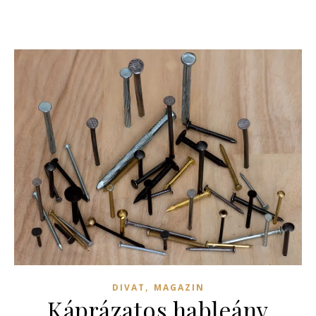
,
DIVAT
MAGAZIN
Káprázatos hableány