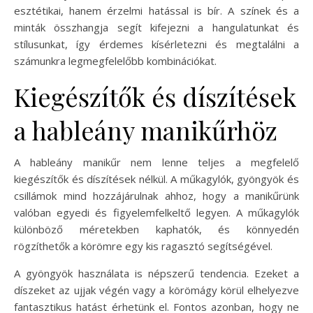
esztétikai, hanem érzelmi hatással is bír. A színek és a
minták összhangja segít kifejezni a hangulatunkat és
stílusunkat, így érdemes kísérletezni és megtalálni a
számunkra legmegfelelőbb kombinációkat.
Kiegészítők és díszítések
a hableány manikűrhöz
A hableány manikűr nem lenne teljes a megfelelő
kiegészítők és díszítések nélkül. A műkagylók, gyöngyök és
csillámok mind hozzájárulnak ahhoz, hogy a manikűrünk
valóban egyedi és figyelemfelkeltő legyen. A műkagylók
különböző méretekben kaphatók, és könnyedén
rögzíthetők a körömre egy kis ragasztó segítségével.
A gyöngyök használata is népszerű tendencia. Ezeket a
díszeket az ujjak végén vagy a körömágy körül elhelyezve
fantasztikus hatást érhetünk el. Fontos azonban, hogy ne