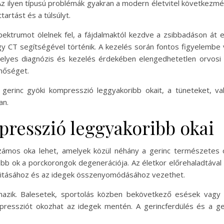
Az ilyen típusú problémák gyakran a modern életvitel következm
artást és a túlsúlyt.
pektrumot ölelnek fel, a fájdalmaktól kezdve a zsibbadáson át 
gy CT segítségével történik. A kezelés során fontos figyelembe 
lyes diagnózis és kezelés érdekében elengedhetetlen orvosi 
nőséget.
erinc gyöki kompresszió leggyakoribb okait, a tüneteket, va
an.
presszió leggyakoribb okai
számos oka lehet, amelyek közül néhány a gerinc természetes
bb ok a porckorongok degenerációja. Az életkor előrehaladtáva
ilitásához és az idegek összenyomódásához vezethet.
mazik. Balesetek, sportolás közben bekövetkező esések vagy 
pressziót okozhat az idegek mentén. A gerincferdülés és a ger