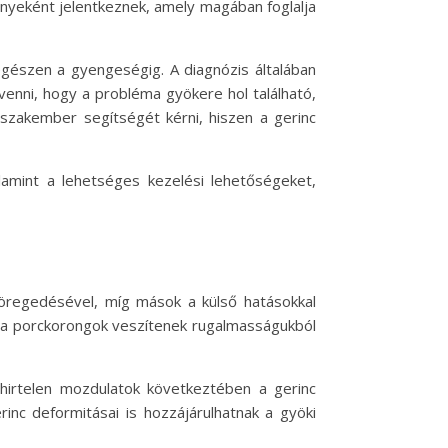
ényeként jelentkeznek, amely magában foglalja
egészen a gyengeségig. A diagnózis általában
venni, hogy a probléma gyökere hol található,
szakember segítségét kérni, hiszen a gerinc
lamint a lehetséges kezelési lehetőségeket,
 öregedésével, míg mások a külső hatásokkal
l a porckorongok veszítenek rugalmasságukból
hirtelen mozdulatok következtében a gerinc
inc deformitásai is hozzájárulhatnak a gyöki