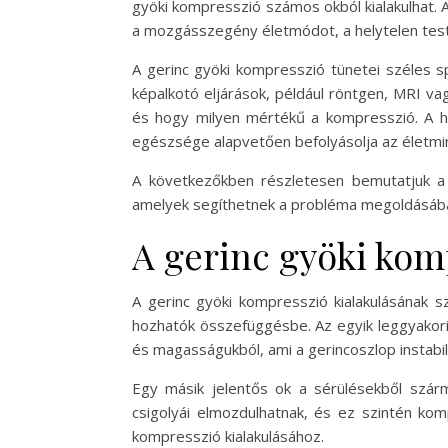
gyöki kompresszió számos okból kialakulhat. 
a mozgásszegény életmódot, a helytelen testt
A gerinc gyöki kompresszió tünetei széles s
képalkotó eljárások, például röntgen, MRI va
és hogy milyen mértékű a kompresszió. A he
egészsége alapvetően befolyásolja az életmi
A következőkben részletesen bemutatjuk a g
amelyek segíthetnek a probléma megoldásáb
A gerinc gyöki kom
A gerinc gyöki kompresszió kialakulásának 
hozhatók összefüggésbe. Az egyik leggyakori
és magasságukból, ami a gerincoszlop instab
Egy másik jelentős ok a sérülésekből szár
csigolyái elmozdulhatnak, és ez szintén kom
kompresszió kialakulásához.