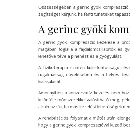
Összességében a gerinc gyöki kompresszió t
segítséget kérjünk, ha fenti tüneteket tapaszt
A gerinc gyöki kom
A gerinc gyöki kompresszió kezelése a prob
magában foglalja a fájdalomcsillapítók és g
lehetővé téve a pihenést és a gyógyulást.
A fizikoterápia szintén kulcsfontosságú ré
rugalmasság növelésében és a helyes test
kialakulását.
Amennyiben a konzervatív kezelés nem hoz
különféle módszerekkel valósítható meg, péld
alkalmazzák, ha más kezelési lehetőségek ne
A rehabilitációs folyamat a műtét után elenge
hogy a gerinc gyöki kompresszióval küzdő beteg