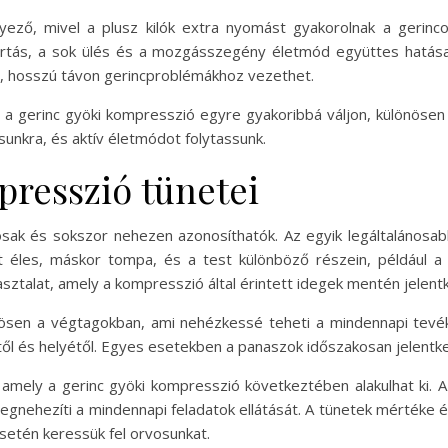
nyező, mivel a plusz kilók extra nyomást gyakorolnak a gerin
artás, a sok ülés és a mozgásszegény életmód együttes hatása
, hosszú távon gerincproblémákhoz vezethet.
 a gerinc gyöki kompresszió egyre gyakoribbá váljon, különösen
sunkra, és aktív életmódot folytassunk.
presszió tünetei
osak és sokszor nehezen azonosíthatók. Az egyik legáltalánosab
nt éles, máskor tompa, és a test különböző részein, például 
sztalat, amely a kompresszió által érintett idegek mentén jelentk
nösen a végtagokban, ami nehézkessé teheti a mindennapi tevé
 és helyétől. Egyes esetekben a panaszok időszakosan jelentke
 amely a gerinc gyöki kompresszió következtében alakulhat ki. 
egnehezíti a mindennapi feladatok ellátását. A tünetek mértéke és
esetén keressük fel orvosunkat.