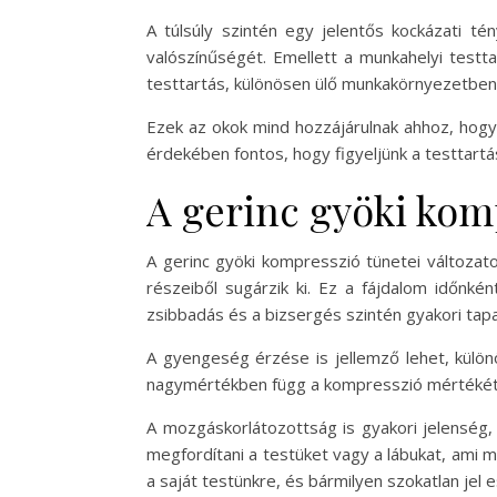
A túlsúly szintén egy jelentős kockázati té
valószínűségét. Emellett a munkahelyi testt
testtartás, különösen ülő munkakörnyezetben
Ezek az okok mind hozzájárulnak ahhoz, hogy
érdekében fontos, hogy figyeljünk a testtartá
A gerinc gyöki kom
A gerinc gyöki kompresszió tünetei változat
részeiből sugárzik ki. Ez a fájdalom időnké
zsibbadás és a bizsergés szintén gyakori tapa
A gyengeség érzése is jellemző lehet, külö
nagymértékben függ a kompresszió mértékétől
A mozgáskorlátozottság is gyakori jelenség,
megfordítani a testüket vagy a lábukat, ami m
a saját testünkre, és bármilyen szokatlan jel 