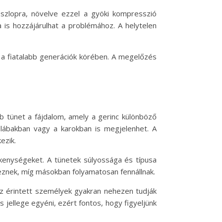
coszlopra, növelve ezzel a gyöki kompresszió
 is hozzájárulhat a problémához. A helytelen
 a fiatalabb generációk körében. A megelőzés
b tünet a fájdalom, amely a gerinc különböző
a lábakban vagy a karokban is megjelenhet. A
ezik.
kenységeket. A tünetek súlyossága és típusa
znek, míg másokban folyamatosan fennállnak.
Az érintett személyek gyakran nehezen tudják
 jellege egyéni, ezért fontos, hogy figyeljünk