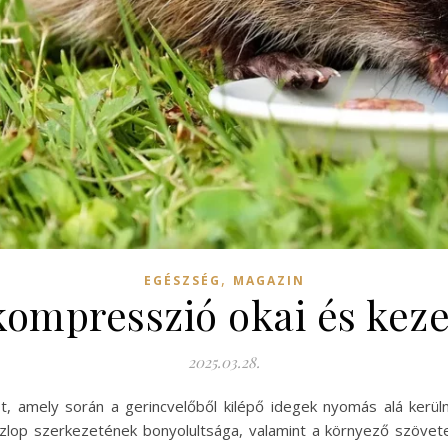
,
EGÉSZSÉG
MAGAZIN
kompresszió okai és keze
2025.03.28.
t, amely során a gerincvelőből kilépő idegek nyomás alá kerüln
lop szerkezetének bonyolultsága, valamint a környező szövete