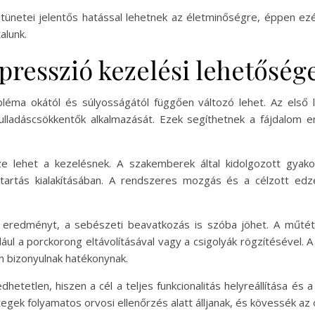
ünetei jelentős hatással lehetnek az életminőségre, éppen ezé
alunk.
presszió kezelési lehetőség
léma okától és súlyosságától függően változó lehet. Az első l
yulladáscsökkentők alkalmazását. Ezek segíthetnek a fájdalom
sze lehet a kezelésnek. A szakemberek által kidolgozott gyako
tartás kialakításában. A rendszeres mozgás és a célzott edz
 eredményt, a sebészeti beavatkozás is szóba jöhet. A műtét
ául a porckorong eltávolításával vagy a csigolyák rögzítésével. 
m bizonyulnak hatékonynak.
dhetetlen, hiszen a cél a teljes funkcionalitás helyreállítása é
ek folyamatos orvosi ellenőrzés alatt álljanak, és kövessék az or