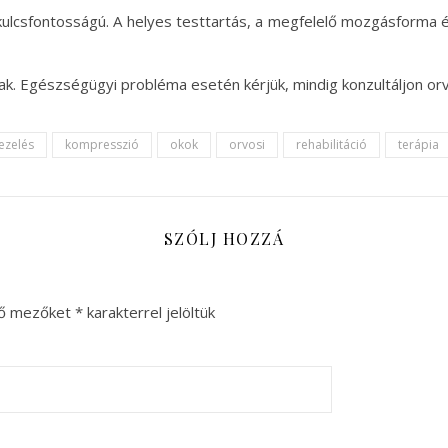
kulcsfontosságú. A helyes testtartás, a megfelelő mozgásforma 
ak. Egészségügyi probléma esetén kérjük, mindig konzultáljon orv
ezelés
kompresszió
okok
orvosi
rehabilitáció
terápia
SZÓLJ HOZZÁ
ző mezőket
*
karakterrel jelöltük