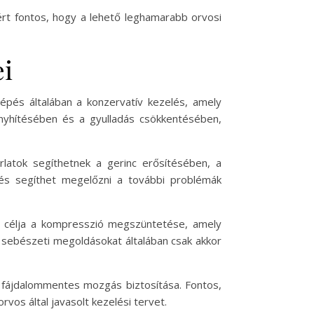
rt fontos, hogy a lehető leghamarabb orvosi
ei
épés általában a konzervatív kezelés, amely
 enyhítésében és a gyulladás csökkentésében,
rlatok segíthetnek a gerinc erősítésében, a
és segíthet megelőzni a további problémák
 célja a kompresszió megszüntetése, amely
A sebészeti megoldásokat általában csak akkor
s a fájdalommentes mozgás biztosítása. Fontos,
vos által javasolt kezelési tervet.