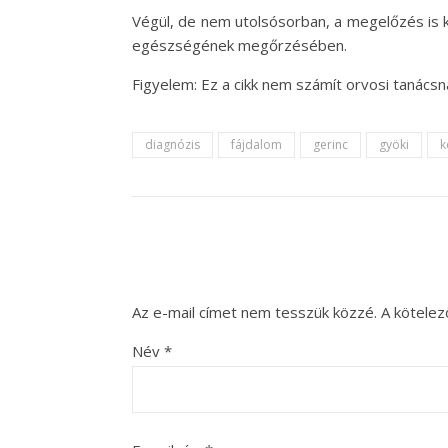
Végül, de nem utolsósorban, a megelőzés is 
egészségének megőrzésében.
Figyelem: Ez a cikk nem számít orvosi tanácsn
diagnózis
fájdalom
gerinc
gyöki
k
Az e-mail címet nem tesszük közzé.
A kötele
Név
*