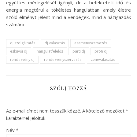
együttes mérlegelését igényli, de a befektetett idő és
energia megtérül a tökéletes hangulatban, amely életre
szóló élményt jelent mind a vendégek, mind a házigazdák
számára.
dj szolgáltatás
dj választás
eseményszervezés
esküvői dj
hangulatfelelős
parti dj
profi dj
rendezvény dj
rendezvényszervezés
zeneválasztás
SZÓLJ HOZZÁ
Az e-mail címet nem tesszük közzé.
A kötelező mezőket
*
karakterrel jelöltük
Név
*