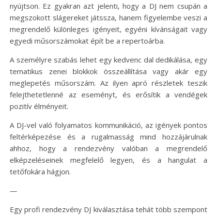
nyújtson. Ez gyakran azt jelenti, hogy a DJ nem csupán a
megszokott slágereket játssza, hanem figyelembe veszi a
megrendelő különleges igényeit, egyéni kívánságait vagy
egyedi műsorszámokat épít be a repertoárba.
A személyre szabás lehet egy kedvenc dal dedikálása, egy
tematikus zenei blokkok összeállítása vagy akár egy
meglepetés műsorszám. Az ilyen apró részletek teszik
felejthetetlenné az eseményt, és erősítik a vendégek
pozitív élményeit.
A DJ-vel való folyamatos kommunikáció, az igények pontos
feltérképezése és a rugalmasság mind hozzájárulnak
ahhoz, hogy a rendezvény valóban a megrendelő
elképzeléseinek megfelelő legyen, és a hangulat a
tetőfokára hágjon.
—
Egy profi rendezvény DJ kiválasztása tehát több szempont