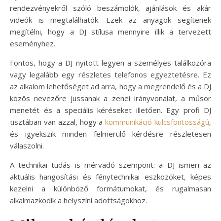
rendezvényekről szóló beszámolók, ajánlások és akár
videók is megtalálhatók. Ezek az anyagok segítenek
megítélni, hogy a DJ stílusa mennyire illik a tervezett
eseményhez.
Fontos, hogy a DJ nyitott legyen a személyes találkozóra
vagy legalább egy részletes telefonos egyeztetésre. Ez
az alkalom lehetőséget ad arra, hogy a megrendelő és a DJ
közös nevezőre jussanak a zenei irányvonalat, a műsor
menetét és a speciális kéréseket illetően. Egy profi DJ
tisztában van azzal, hogy a
kommunikáció kulcsfontosságú
,
és igyekszik minden felmerülő kérdésre részletesen
válaszolni.
A technikai tudás is mérvadó szempont: a DJ ismeri az
aktuális hangosítási és fénytechnikai eszközöket, képes
kezelni a különböző formátumokat, és rugalmasan
alkalmazkodik a helyszíni adottságokhoz.