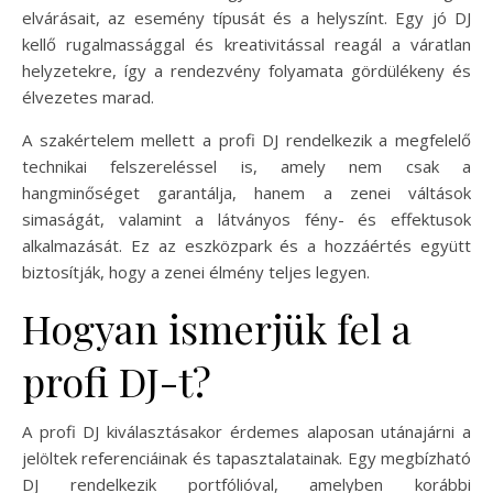
elvárásait, az esemény típusát és a helyszínt. Egy jó DJ
kellő rugalmassággal és kreativitással reagál a váratlan
helyzetekre, így a rendezvény folyamata gördülékeny és
élvezetes marad.
A szakértelem mellett a profi DJ rendelkezik a megfelelő
technikai felszereléssel is, amely nem csak a
hangminőséget garantálja, hanem a zenei váltások
simaságát, valamint a látványos fény- és effektusok
alkalmazását. Ez az eszközpark és a hozzáértés együtt
biztosítják, hogy a zenei élmény teljes legyen.
Hogyan ismerjük fel a
profi DJ-t?
A profi DJ kiválasztásakor érdemes alaposan utánajárni a
jelöltek referenciáinak és tapasztalatainak. Egy megbízható
DJ rendelkezik portfólióval, amelyben korábbi