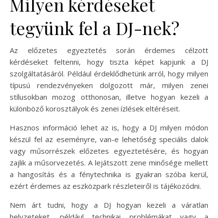
Milyen kérdéseket
tegyünk fel a DJ-nek?
Az előzetes egyeztetés során érdemes célzott
kérdéseket feltenni, hogy tiszta képet kapjunk a DJ
szolgáltatásáról. Például érdeklődhetünk arról, hogy milyen
típusú rendezvényeken dolgozott már, milyen zenei
stílusokban mozog otthonosan, illetve hogyan kezeli a
különböző korosztályok és zenei ízlések eltéréseit.
Hasznos információ lehet az is, hogy a DJ milyen módon
készül fel az eseményre, van-e lehetőség speciális dalok
vagy műsorrészek előzetes egyeztetésére, és hogyan
zajlik a műsorvezetés. A lejátszott zene minősége mellett
a hangosítás és a fénytechnika is gyakran szóba kerül,
ezért érdemes az eszközpark részleteiről is tájékozódni.
Nem árt tudni, hogy a DJ hogyan kezeli a váratlan
helyzeteket, például technikai problémákat vagy a