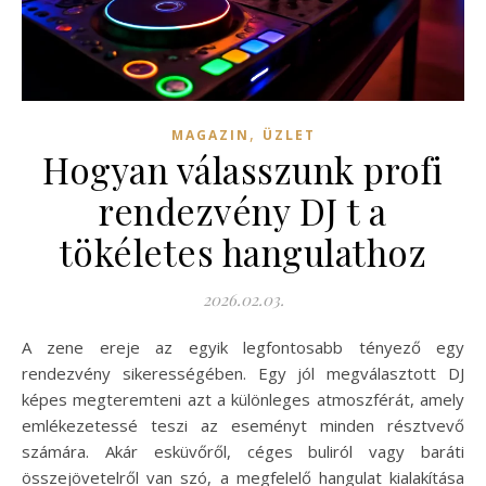
,
MAGAZIN
ÜZLET
Hogyan válasszunk profi
rendezvény DJ t a
tökéletes hangulathoz
2026.02.03.
A zene ereje az egyik legfontosabb tényező egy
rendezvény sikerességében. Egy jól megválasztott DJ
képes megteremteni azt a különleges atmoszférát, amely
emlékezetessé teszi az eseményt minden résztvevő
számára. Akár esküvőről, céges buliról vagy baráti
összejövetelről van szó, a megfelelő hangulat kialakítása