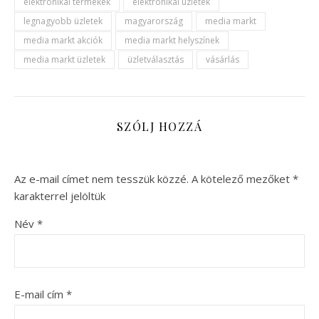
elektronikai termékek
elektronikai üzletek
legnagyobb üzletek
magyarország
media markt
media markt akciók
media markt helyszínek
media markt üzletek
üzletválasztás
vásárlás
SZÓLJ HOZZÁ
Az e-mail címet nem tesszük közzé.
A kötelező mezőket
*
karakterrel jelöltük
Név
*
E-mail cím
*