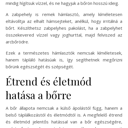
mindig hígítsuk vízzel, és ne hagyjuk a bőrön hosszú ideig.
A zabpehely is remek hámlasztó, amely kíméletesen
eltávolítja az elhalt hámsejteket, anélkül, hogy irritálná a
bőrt. Készíthetsz zabpelyhes pakolást, ha a zabpelyhet
összekevered vízzel vagy joghurttal, majd felviszed az
arcbőrödre.
Ezek a természetes hámlasztók nemcsak kíméletesek,
hanem tápláló hatásúak is, így segíthetnek megőrizni
bőrünk egészségét és szépségét.
Étrend és életmód
hatása a bőrre
A bőr állapota nemcsak a külső ápolástól függ, hanem a
belső táplálkozástól és életmódtól is. A megfelelő étrend
és életmód jelentős hatással van a bőr egészségére,