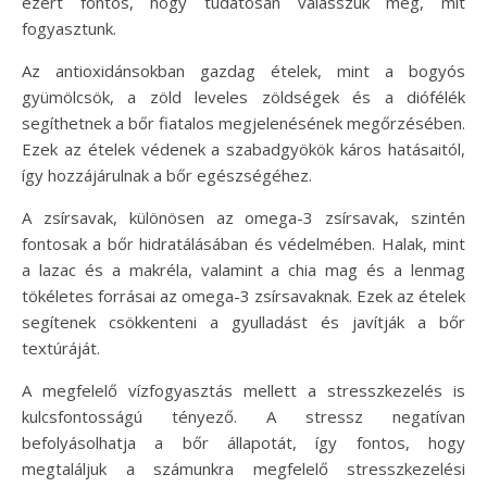
ezért fontos, hogy tudatosan válasszuk meg, mit
fogyasztunk.
Az antioxidánsokban gazdag ételek, mint a bogyós
gyümölcsök, a zöld leveles zöldségek és a diófélék
segíthetnek a bőr fiatalos megjelenésének megőrzésében.
Ezek az ételek védenek a szabadgyökök káros hatásaitól,
így hozzájárulnak a bőr egészségéhez.
A zsírsavak, különösen az omega-3 zsírsavak, szintén
fontosak a bőr hidratálásában és védelmében. Halak, mint
a lazac és a makréla, valamint a chia mag és a lenmag
tökéletes forrásai az omega-3 zsírsavaknak. Ezek az ételek
segítenek csökkenteni a gyulladást és javítják a bőr
textúráját.
A megfelelő vízfogyasztás mellett a stresszkezelés is
kulcsfontosságú tényező. A stressz negatívan
befolyásolhatja a bőr állapotát, így fontos, hogy
megtaláljuk a számunkra megfelelő stresszkezelési