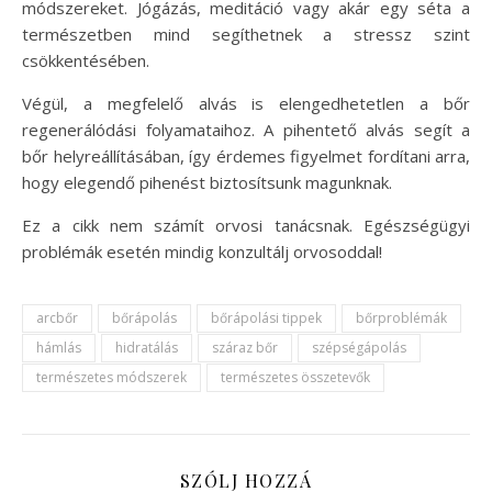
módszereket. Jógázás, meditáció vagy akár egy séta a
természetben mind segíthetnek a stressz szint
csökkentésében.
Végül, a megfelelő alvás is elengedhetetlen a bőr
regenerálódási folyamataihoz. A pihentető alvás segít a
bőr helyreállításában, így érdemes figyelmet fordítani arra,
hogy elegendő pihenést biztosítsunk magunknak.
Ez a cikk nem számít orvosi tanácsnak. Egészségügyi
problémák esetén mindig konzultálj orvosoddal!
arcbőr
bőrápolás
bőrápolási tippek
bőrproblémák
hámlás
hidratálás
száraz bőr
szépségápolás
természetes módszerek
természetes összetevők
SZÓLJ HOZZÁ