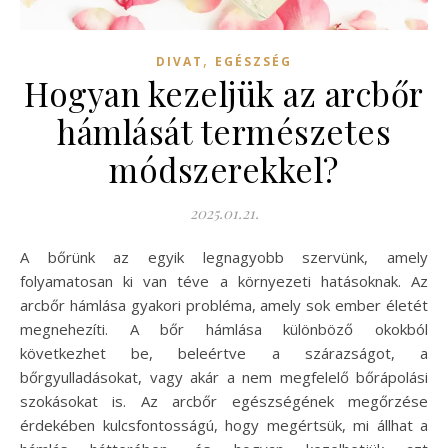
,
DIVAT
EGÉSZSÉG
Hogyan kezeljük az arcbőr
hámlását természetes
módszerekkel?
2025.01.21.
A bőrünk az egyik legnagyobb szervünk, amely
folyamatosan ki van téve a környezeti hatásoknak. Az
arcbőr hámlása gyakori probléma, amely sok ember életét
megnehezíti. A bőr hámlása különböző okokból
következhet be, beleértve a szárazságot, a
bőrgyulladásokat, vagy akár a nem megfelelő bőrápolási
szokásokat is. Az arcbőr egészségének megőrzése
érdekében kulcsfontosságú, hogy megértsük, mi állhat a