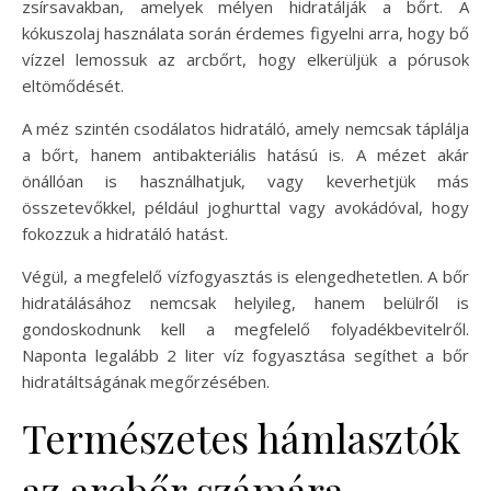
zsírsavakban, amelyek mélyen hidratálják a bőrt. A
kókuszolaj használata során érdemes figyelni arra, hogy bő
vízzel lemossuk az arcbőrt, hogy elkerüljük a pórusok
eltömődését.
A méz szintén csodálatos hidratáló, amely nemcsak táplálja
a bőrt, hanem antibakteriális hatású is. A mézet akár
önállóan is használhatjuk, vagy keverhetjük más
összetevőkkel, például joghurttal vagy avokádóval, hogy
fokozzuk a hidratáló hatást.
Végül, a megfelelő vízfogyasztás is elengedhetetlen. A bőr
hidratálásához nemcsak helyileg, hanem belülről is
gondoskodnunk kell a megfelelő folyadékbevitelről.
Naponta legalább 2 liter víz fogyasztása segíthet a bőr
hidratáltságának megőrzésében.
Természetes hámlasztók
az arcbőr számára