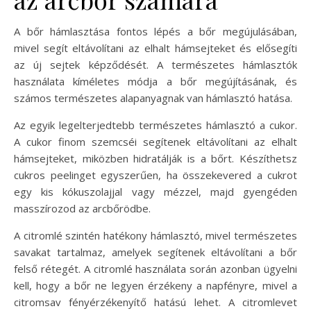
A bőr hámlasztása fontos lépés a bőr megújulásában,
mivel segít eltávolítani az elhalt hámsejteket és elősegíti
az új sejtek képződését. A természetes hámlasztók
használata kíméletes módja a bőr megújításának, és
számos természetes alapanyagnak van hámlasztó hatása.
Az egyik legelterjedtebb természetes hámlasztó a cukor.
A cukor finom szemcséi segítenek eltávolítani az elhalt
hámsejteket, miközben hidratálják is a bőrt. Készíthetsz
cukros peelinget egyszerűen, ha összekevered a cukrot
egy kis kókuszolajjal vagy mézzel, majd gyengéden
masszírozod az arcbőrödbe.
A citromlé szintén hatékony hámlasztó, mivel természetes
savakat tartalmaz, amelyek segítenek eltávolítani a bőr
felső rétegét. A citromlé használata során azonban ügyelni
kell, hogy a bőr ne legyen érzékeny a napfényre, mivel a
citromsav fényérzékenyítő hatású lehet. A citromlevet