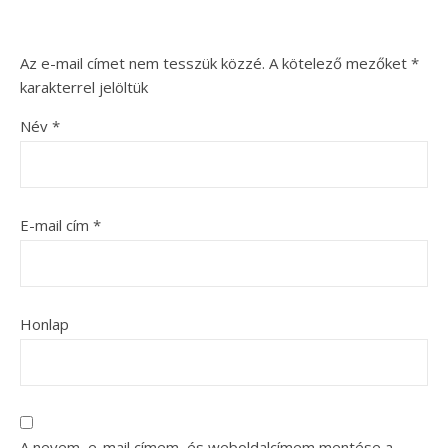
Az e-mail címet nem tesszük közzé.
A kötelező mezőket
*
karakterrel jelöltük
Név
*
E-mail cím
*
Honlap
A nevem, e-mail címem, és weboldalcímem mentése a