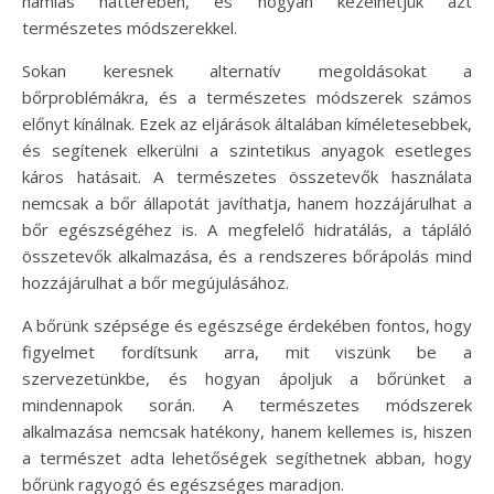
hámlás hátterében, és hogyan kezelhetjük azt
természetes módszerekkel.
Sokan keresnek alternatív megoldásokat a
bőrproblémákra, és a természetes módszerek számos
előnyt kínálnak. Ezek az eljárások általában kíméletesebbek,
és segítenek elkerülni a szintetikus anyagok esetleges
káros hatásait. A természetes összetevők használata
nemcsak a bőr állapotát javíthatja, hanem hozzájárulhat a
bőr egészségéhez is. A megfelelő hidratálás, a tápláló
összetevők alkalmazása, és a rendszeres bőrápolás mind
hozzájárulhat a bőr megújulásához.
A bőrünk szépsége és egészsége érdekében fontos, hogy
figyelmet fordítsunk arra, mit viszünk be a
szervezetünkbe, és hogyan ápoljuk a bőrünket a
mindennapok során. A természetes módszerek
alkalmazása nemcsak hatékony, hanem kellemes is, hiszen
a természet adta lehetőségek segíthetnek abban, hogy
bőrünk ragyogó és egészséges maradjon.