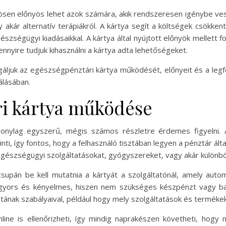
ösen előnyös lehet azok számára, akik rendszeresen igénybe ves
 akár alternatív terápiákról. A kártya segít a költségek csökken
zségügyi kiadásaikkal. A kártya által nyújtott előnyök mellett f
mennyire tudjuk kihasználni a kártya adta lehetőségeket.
ljuk az egészségpénztári kártya működését, előnyeit és a legf
álásában.
ri kártya működése
nylag egyszerű, mégis számos részletre érdemes figyelni. A
nti, így fontos, hogy a felhasználó tisztában legyen a pénztár álta
egészségügyi szolgáltatásokat, gyógyszereket, vagy akár különb
csupán be kell mutatnia a kártyát a szolgáltatónál, amely autom
 gyors és kényelmes, hiszen nem szükséges készpénzt vagy ba
atának szabályaival, például hogy mely szolgáltatások és termékek
line is ellenőrizheti, így mindig naprakészen követheti, hogy 