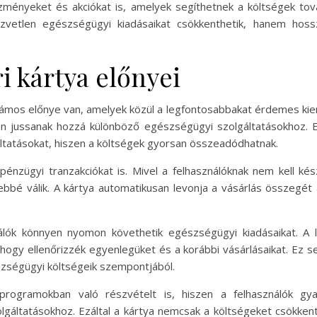
zményeket és akciókat is, amelyek segíthetnek a költségek tov
zvetlen egészségügyi kiadásaikat csökkenthetik, hanem hos
i kártya előnyei
mos előnye van, amelyek közül a legfontosabbakat érdemes kiemel
n jussanak hozzá különböző egészségügyi szolgáltatásokhoz. E
ltatásokat, hiszen a költségek gyorsan összeadódhatnak.
pénzügyi tranzakciókat is. Mivel a felhasználóknak nem kell ké
bé válik. A kártya automatikusan levonja a vásárlás összegét a
álók könnyen nyomon követhetik egészségügyi kiadásaikat. A 
 hogy ellenőrizzék egyenlegüket és a korábbi vásárlásaikat. Ez 
szségügyi költségeik szempontjából.
 programokban való részvételt is, hiszen a felhasználók 
áltatásokhoz. Ezáltal a kártya nemcsak a költségeket csökkent