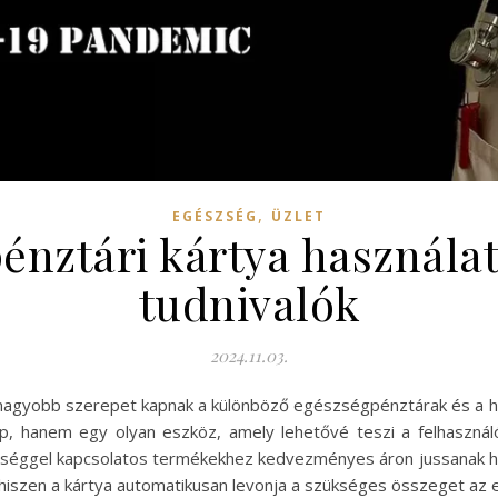
,
EGÉSZSÉG
ÜZLET
énztári kártya használat
tudnivalók
2024.11.03.
gyobb szerepet kapnak a különböző egészségpénztárak és a ho
ap, hanem egy olyan eszköz, amely lehetővé teszi a felhaszná
éggel kapcsolatos termékekhez kedvezményes áron jussanak hoz
 hiszen a kártya automatikusan levonja a szükséges összeget az