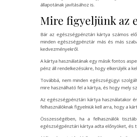
állapotának javításához is.
Mire figyeljünk az 
Bár az egészségpénztári kártya számos előnyt
minden egészségpénztár más és más szabályok
kedvezményekről.
A kártya használatának egy másik fontos aspek
pénz áll rendelkezésükre, hogy elkerüljék a k
Továbbá, nem minden egészségügyi szolgáltat
mire használható fel a kártya, és hogy mely 
Az egészségpénztári kártya használatakor érd
felhasználóknak figyelniük kell arra, hogy a kárt
Összességében, ha a felhasználók tisztába
egészségpénztári kártya adta előnyöket, és 