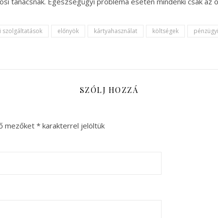
vosi tanácsnak. Egészségügyi probléma esetén mindenki csak az 
 szolgáltatások
előnyök
kártyahasználat
költségek
pénzügy
SZÓLJ HOZZÁ
ző mezőket
*
karakterrel jelöltük