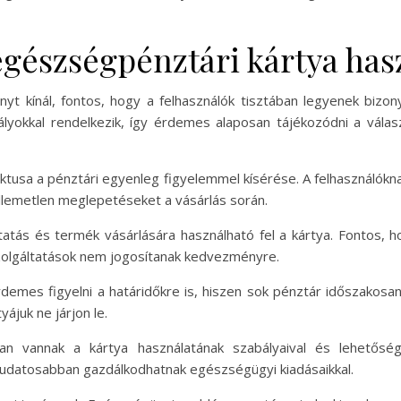
egészségpénztári kártya has
 kínál, fontos, hogy a felhasználók tisztában legyenek bizonyos
kal rendelkezik, így érdemes alaposan tájékozódni a választo
tusa a pénztári egyenleg figyelemmel kísérése. A felhasználókna
ellemetlen meglepetéseket a vásárlás során.
ás és termék vásárlására használható fel a kártya. Fontos, ho
szolgáltatások nem jogosítanak kedvezményre.
emes figyelni a határidőkre is, hiszen sok pénztár időszakosan 
yájuk ne járjon le.
n vannak a kártya használatának szabályaival és lehetősége
tudatosabban gazdálkodhatnak egészségügyi kiadásaikkal.