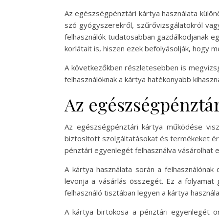
Az egészségpénztári kártya használata külön
szó gyógyszerekről, szűrővizsgálatokról vagy
felhasználók tudatosabban gazdálkodjanak egés
korlátait is, hiszen ezek befolyásolják, hogy 
A következőkben részletesebben is megvizsgá
felhasználóknak a kártya hatékonyabb kihaszn
Az egészségpénztá
Az egészségpénztári kártya működése viszo
biztosított szolgáltatásokat és termékeket éri
pénztári egyenlegét felhasználva vásárolhat 
A kártya használata során a felhasználónak 
levonja a vásárlás összegét. Ez a folyamat
felhasználó tisztában legyen a kártya használ
A kártya birtokosa a pénztári egyenlegét on