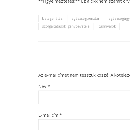
**Figyelmeztetés:** Ez a cikk nem számít or
betegellátás
egészségpénztár
egészségügyi
szolgáltatások igénybevétele
tudnivalók
Az e-mail címet nem tesszük közzé.
A kötele
Név
*
E-mail cím
*