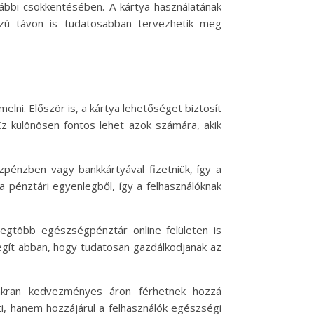
ábbi csökkentésében. A kártya használatának
szú távon is tudatosabban tervezhetik meg
ni. Először is, a kártya lehetőséget biztosít
z különösen fontos lehet azok számára, akik
szpénzben vagy bankkártyával fizetniük, így a
 pénztári egyenlegből, így a felhasználóknak
legtöbb egészségpénztár online felületen is
segít abban, hogy tudatosan gazdálkodjanak az
gyakran kedvezményes áron férhetnek hozzá
i, hanem hozzájárul a felhasználók egészségi