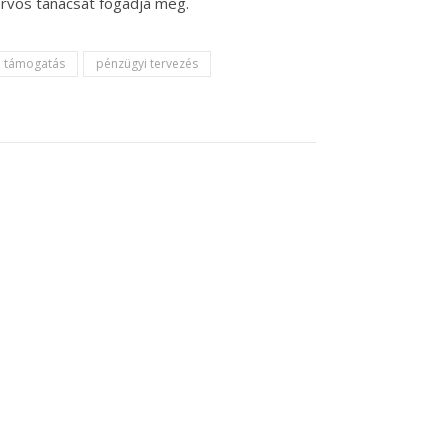
orvos tanácsát fogadja meg.
i támogatás
pénzügyi tervezés