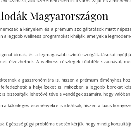
 azok számára, akik szeretnék elkerülni a város zaját és a mindenna
állodák Magyarországon
 nemcsak a kényelem és a prémium szolgáltatások miatt népsze
ban a legjobb wellness programokat kínálják, amelyek a legmodern
ignnal bírnak, és a legmagasabb szintű szolgáltatásokat nyúj
met élvezhetnek. A wellness részlegek többféle szaunával, me
ektetnek a gasztronómiára is, hiszen a prémium élményhez hozzát
felfedezhetik a helyi ízeket is, miközben a legjobb borokat kós
t is biztosítják, lehetővé téve a vendégek számára, hogy valóban 
 a különleges eseményekre is ideálisak, hiszen a luxus környezet
nak. Egészségügyi probléma esetén kérjük, hogy mindig konzultálj