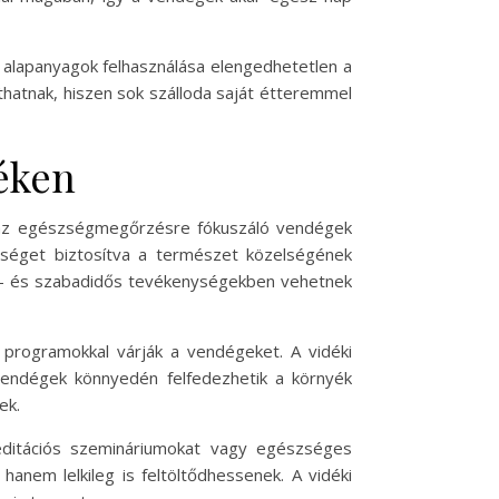
ss alapanyagok felhasználása elengedhetetlen a
hatnak, hiszen sok szálloda saját étteremmel
déken
s az egészségmegőrzésre fókuszáló vendégek
őséget biztosítva a természet közelségének
ort- és szabadidős tevékenységekben vehetnek
s programokkal várják a vendégeket. A vidéki
vendégek könnyedén felfedezhetik a környék
ek.
editációs szemináriumokat vagy egészséges
anem lelkileg is feltöltődhessenek. A vidéki