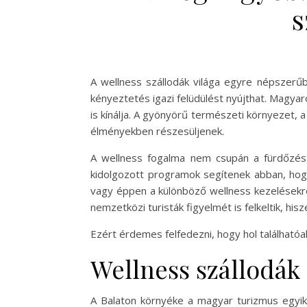
s
A wellness szállodák világa egyre népszerűb
kényeztetés igazi felüdülést nyújthat. Magya
is kínálja. A gyönyörű természeti környezet,
élményekben részesüljenek.
A wellness fogalma nem csupán a fürdőzést 
kidolgozott programok segítenek abban, hogy
vagy éppen a különböző wellness kezelésekrő
nemzetközi turisták figyelmét is felkeltik, h
Ezért érdemes felfedezni, hogy hol találhatóa
Wellness szállodák
A Balaton környéke a magyar turizmus egyik 