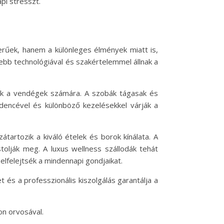
pi stresszt.
rűek, hanem a különleges élmények miatt is,
ebb technológiával és szakértelemmel állnak a
tják a vendégek számára. A szobák tágasak és
dencével és különböző kezelésekkel várják a
artozik a kiváló ételek és borok kínálata. A
tolják meg. A luxus wellness szállodák tehát
elfelejtsék a mindennapi gondjaikat.
 és a professzionális kiszolgálás garantálja a
on orvosával.