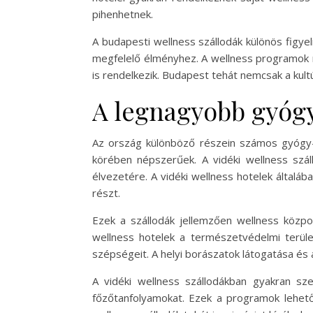
pihenhetnek.
A budapesti wellness szállodák különös figyel
megfelelő élményhez. A wellness programok m
is rendelkezik. Budapest tehát nemcsak a kul
A legnagyobb gyógy
Az ország különböző részein számos gyógy-
körében népszerűek. A vidéki wellness szá
élvezetére. A vidéki wellness hotelek által
részt.
Ezek a szállodák jellemzően wellness közpon
wellness hotelek a természetvédelmi terül
szépségeit. A helyi borászatok látogatása és
A vidéki wellness szállodákban gyakran s
főzőtanfolyamokat. Ezek a programok lehetős