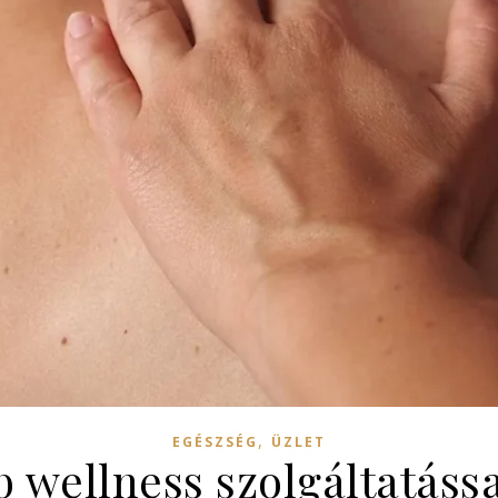
,
EGÉSZSÉG
ÜZLET
 wellness szolgáltatáss