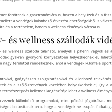
met fordítanak a gasztronómiára is, hiszen a helyi ízek és a fri
ellett a vendégek különböző étkezési lehetőségekből is választ
túra és a történelem, hanem a wellness élmények városa is.
- és wellness szállodák vi
 és wellness szálloda található, amelyek a pihenni vágyók é
llodák gyakran gyönyörű környezetben helyezkednek el, lehet
ában nagy területtel rendelkeznek, ahol a vendégek különféle sp
tokkal, gyógyászati szolgáltatásokkal és különböző relaxáció
etek és a szőlőültetvények közelében helyezkednek el, így a 
 a természetjárás kellemes kiegészítője lehet a wellness élményn
zerveznek különböző programokat, mint például jógaórákat, m
éget biztosítanak arra, hogy a vendégek ne csupán fizikailag, h