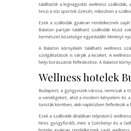
találhatók a legnagyobb wellness szállodák,
teszi a vízi sportok űzését, miközben a száll
Ezek a szállodák gyakran rendelkeznek saját
Balaton partján található szállodák közül 
természet közelsége egyedülálló élményt nyúj
A Balaton környékén található wellness sz
szolgáltatások is várják a kicsiket. A welln
helyi borászatok felfedezése. A Balaton körny
Wellness hotelek B
Budapest, a gyógyvizek városa, nemcsak a tört
a vendégeket, ahol a modern kényelem és a t
turisták körében, akik napközben felfedezik a
Ezek a szállodák általában teljeskörű wellne
híres gyógyfürdői, mint a Széchenyi és a Gel
hotelei gyakran rendelkeznek saját wellnes