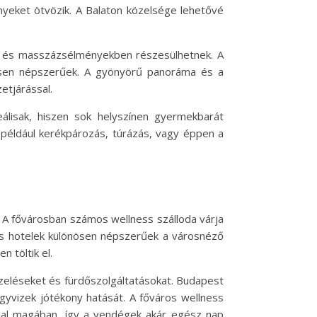
nyeket ötvözik. A Balaton közelsége lehetővé
na- és masszázsélményekben részesülhetnek. A
önösen népszerűek. A gyönyörű panoráma és a
etjárással.
álisak, hiszen sok helyszínen gyermekbarát
t például kerékpározás, túrázás, vagy éppen a
s. A fővárosban számos wellness szálloda várja
ess hotelek különösen népszerűek a városnéző
 töltik el.
ezeléseket és fürdőszolgáltatásokat. Budapest
ógyvizek jótékony hatását. A főváros wellness
glal magában, így a vendégek akár egész nap