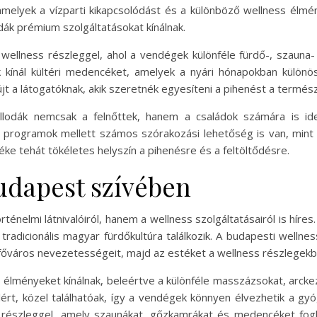
 amelyek a vízparti kikapcsolódást és a különböző wellness élmé
odák prémium szolgáltatásokat kínálnak.
 wellness részleggel, ahol a vendégek különféle fürdő-, szau
sok kínál kültéri medencéket, amelyek a nyári hónapokban kül
t a látogatóknak, akik szeretnék egyesíteni a pihenést a termész
állodák nemcsak a felnőttek, hanem a családok számára is ide
ess programok mellett számos szórakozási lehetőség is van, min
éke tehát tökéletes helyszín a pihenésre és a feltöltődésre.
udapest szívében
énelmi látnivalóiról, hanem a wellness szolgáltatásairól is híre
radicionális magyar fürdőkultúra találkozik. A budapesti welln
 főváros nevezetességeit, majd az estéket a wellness részlegekben
ss élményeket kínálnak, beleértve a különféle masszázsokat, arck
lért, közel találhatóak, így a vendégek könnyen élvezhetik a gy
s részleggel, amely szaunákat, gőzkamrákat és medencéket fo