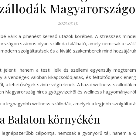
zállodák Magyarország
2025.05.15.
bé válik a pihenést kereső utazók körében. A stresszes minden
rországon számos olyan szálloda található, amely nemcsak a száll
 a modern szolgáltatások és a kiváló szakemberek mind hozzájáru
jelenti, hanem a testi, lelki és szellemi egyensúly megterem
 a vendégek valóban kikapcsolódjanak, és feltöltődjenek energ
l, a lehetőségek szinte végtelenek. A hazai wellness szállodák
iszen Magyarország híres gyógyvizeiről és wellness hagyományairól
k a legnagyobb wellness szállodák, amelyek a legjobb szolgáltatá
 a Balaton környékén
legnépszerűbb célpontja, nemcsak a gyönyörű táj, hanem a kül