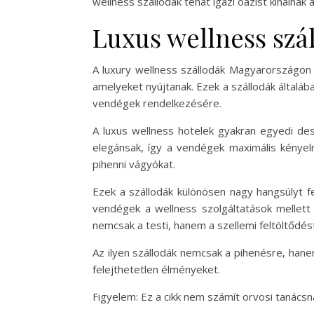
wellness szállodák tehát igazi oázist kínálnak
Luxus wellness sz
A luxury wellness szállodák Magyarországon
amelyeket nyújtanak. Ezek a szállodák általá
vendégek rendelkezésére.
A luxus wellness hotelek gyakran egyedi des
elegánsak, így a vendégek maximális kényel
pihenni vágyókat.
Ezek a szállodák különösen nagy hangsúlyt f
vendégek a wellness szolgáltatások mellett 
nemcsak a testi, hanem a szellemi feltöltődés
Az ilyen szállodák nemcsak a pihenésre, hanem
felejthetetlen élményeket.
Figyelem: Ez a cikk nem számít orvosi tanács