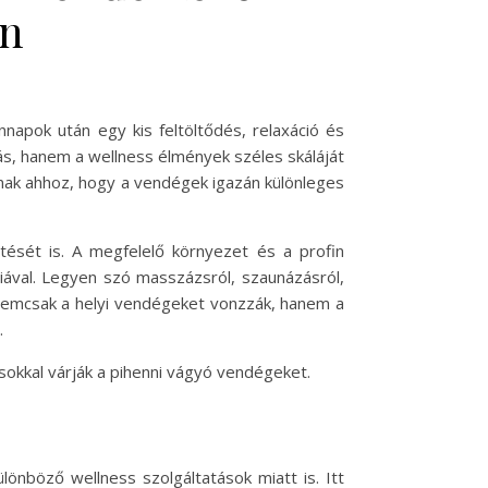
on
napok után egy kis feltöltődés, relaxáció és
ás, hanem a wellness élmények széles skáláját
lnak ahhoz, hogy a vendégek igazán különleges
tését is. A megfelelő környezet és a profin
iával. Legyen szó masszázsról, szaunázásról,
 nemcsak a helyi vendégeket vonzzák, hanem a
.
sokkal várják a pihenni vágyó vendégeket.
önböző wellness szolgáltatások miatt is. Itt