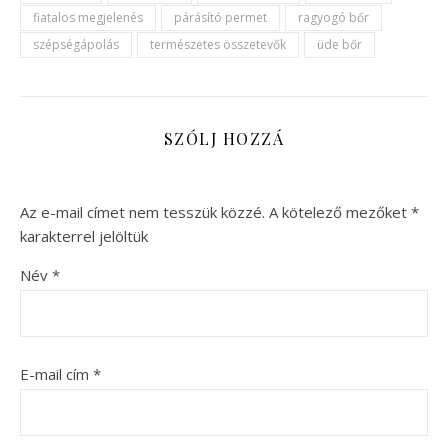
fiatalos megjelenés
párásító permet
ragyogó bőr
szépségápolás
természetes összetevők
üde bőr
SZÓLJ HOZZÁ
Az e-mail címet nem tesszük közzé.
A kötelező mezőket
*
karakterrel jelöltük
Név
*
E-mail cím
*