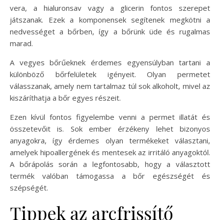
vera, a hialuronsav vagy a glicerin fontos szerepet
játszanak. Ezek a komponensek segítenek megkötni a
nedvességet a bőrben, így a bőrünk üde és rugalmas
marad.
A vegyes bőrűeknek érdemes egyensúlyban tartani a
különböző bőrfelületek igényeit. Olyan permetet
válasszanak, amely nem tartalmaz túl sok alkoholt, mivel az
kiszáríthatja a bőr egyes részeit.
Ezen kívül fontos figyelembe venni a permet illatát és
összetevőit is. Sok ember érzékeny lehet bizonyos
anyagokra, így érdemes olyan termékeket választani,
amelyek hipoallergének és mentesek az irritáló anyagoktól.
A bőrápolás során a legfontosabb, hogy a választott
termék valóban támogassa a bőr egészségét és
szépségét.
Tippek az arcfrissítő