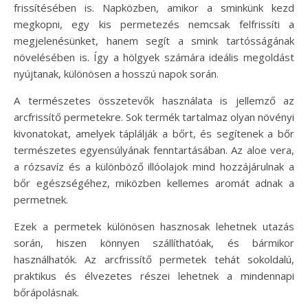
frissítésében is. Napközben, amikor a sminkünk kezd
megkopni, egy kis permetezés nemcsak felfrissíti a
megjelenésünket, hanem segít a smink tartósságának
növelésében is. Így a hölgyek számára ideális megoldást
nyújtanak, különösen a hosszú napok során.
A természetes összetevők használata is jellemző az
arcfrissítő permetekre. Sok termék tartalmaz olyan növényi
kivonatokat, amelyek táplálják a bőrt, és segítenek a bőr
természetes egyensúlyának fenntartásában. Az aloe vera,
a rózsavíz és a különböző illóolajok mind hozzájárulnak a
bőr egészségéhez, miközben kellemes aromát adnak a
permetnek.
Ezek a permetek különösen hasznosak lehetnek utazás
során, hiszen könnyen szállíthatóak, és bármikor
használhatók. Az arcfrissítő permetek tehát sokoldalú,
praktikus és élvezetes részei lehetnek a mindennapi
bőrápolásnak.