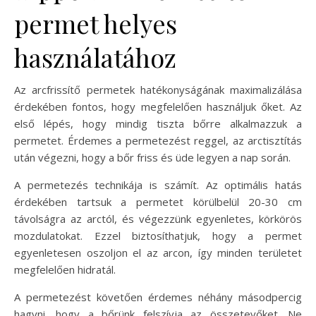
permet helyes
használatához
Az arcfrissítő permetek hatékonyságának maximalizálása
érdekében fontos, hogy megfelelően használjuk őket. Az
első lépés, hogy mindig tiszta bőrre alkalmazzuk a
permetet. Érdemes a permetezést reggel, az arctisztítás
után végezni, hogy a bőr friss és üde legyen a nap során.
A permetezés technikája is számít. Az optimális hatás
érdekében tartsuk a permetet körülbelül 20-30 cm
távolságra az arctól, és végezzünk egyenletes, körkörös
mozdulatokat. Ezzel biztosíthatjuk, hogy a permet
egyenletesen oszoljon el az arcon, így minden területet
megfelelően hidratál.
A permetezést követően érdemes néhány másodpercig
hagyni, hogy a bőrünk felszívja az összetevőket. Ne