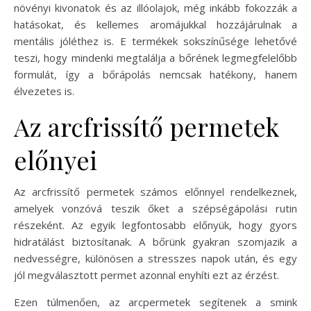
növényi kivonatok és az illóolajok, még inkább fokozzák a
hatásokat, és kellemes aromájukkal hozzájárulnak a
mentális jóléthez is. E termékek sokszínűsége lehetővé
teszi, hogy mindenki megtalálja a bőrének legmegfelelőbb
formulát, így a bőrápolás nemcsak hatékony, hanem
élvezetes is.
Az arcfrissítő permetek
előnyei
Az arcfrissítő permetek számos előnnyel rendelkeznek,
amelyek vonzóvá teszik őket a szépségápolási rutin
részeként. Az egyik legfontosabb előnyük, hogy gyors
hidratálást biztosítanak. A bőrünk gyakran szomjazik a
nedvességre, különösen a stresszes napok után, és egy
jól megválasztott permet azonnal enyhíti ezt az érzést.
Ezen túlmenően, az arcpermetek segítenek a smink