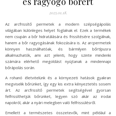
és ragyogó bőrért
2025.01.18.
Az arcfrissítő permetek a modern szépségápolás
világában különleges helyet foglalnak el. Ezek a termékek
nem csupán a bőr hidratálására és frissítésére szolgálnak,
hanem a bőr ragyogásának fokozására is. Az arcpermetek
könnyen használhatóak, és bármilyen bőrtípusra
alkalmazhatók, ami azt jelenti, hogy szinte mindenki
számára elérhető megoldást nyújtanak a mindennapi
bőrápolás során.
A rohanó életvitelünk és a környezeti hatások gyakran
megviselik bőrünket, így egy kis extra kényeztetés sosem
árt. Az arcfrissítő permetek segítségével gyorsan
felfrissíthetjük bőrünket, legyen szó akár az irodai
napokról, akár a nyári melegben való felfrissülésről.
Emellett a természetes összetevők, mint például a