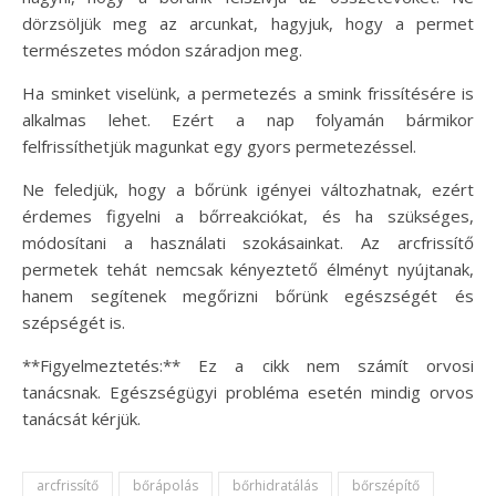
dörzsöljük meg az arcunkat, hagyjuk, hogy a permet
természetes módon száradjon meg.
Ha sminket viselünk, a permetezés a smink frissítésére is
alkalmas lehet. Ezért a nap folyamán bármikor
felfrissíthetjük magunkat egy gyors permetezéssel.
Ne feledjük, hogy a bőrünk igényei változhatnak, ezért
érdemes figyelni a bőrreakciókat, és ha szükséges,
módosítani a használati szokásainkat. Az arcfrissítő
permetek tehát nemcsak kényeztető élményt nyújtanak,
hanem segítenek megőrizni bőrünk egészségét és
szépségét is.
**Figyelmeztetés:** Ez a cikk nem számít orvosi
tanácsnak. Egészségügyi probléma esetén mindig orvos
tanácsát kérjük.
arcfrissítő
bőrápolás
bőrhidratálás
bőrszépítő