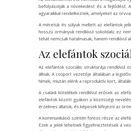
befolyásolják a növekedést és a fejlődést. 
agyaraikkal rendelkeznek, amelyeket az orvva
A méretük és súlyuk mellett az elefántok jell
hosszú ormányuk rendkívül sokoldalú: ez nemc
tehát nemcsak hatalmasak, hanem rendkívül a
Az elefántok szociál
Az elefántok szociális struktúrája rendkívül
állnak. A csoport vezetője általában a legidő
hímek, miután elérik a reproduktív kort, által
A családi kötelékek rendkívül erősek az elef
elefántok között gyakori a közösségi nevelés
érzelmes állatok, és képesek kifejezni az örö
A kommunikáció szintén fontos része az elef
Ezek a jelek lehetnek figyelmeztetések a ves