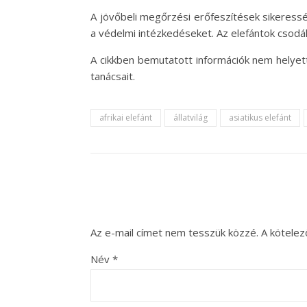
A jövőbeli megőrzési erőfeszítések sikeress
a védelmi intézkedéseket. Az elefántok csodá
A cikkben bemutatott információk nem helyet
tanácsait.
afrikai elefánt
állatvilág
asiatikus elefánt
Az e-mail címet nem tesszük közzé.
A kötele
Név
*