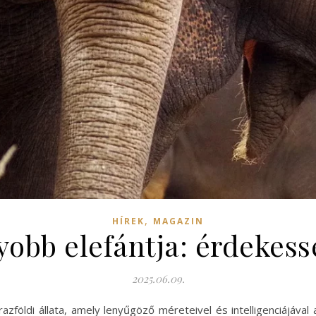
,
HÍREK
MAGAZIN
yobb elefántja: érdekes
2025.06.09.
földi állata, amely lenyűgöző méreteivel és intelligenciájával 