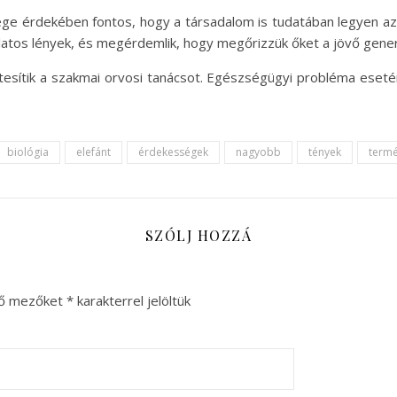
ége érdekében fontos, hogy a társadalom is tudatában legyen az
latos lények, és megérdemlik, hogy megőrizzük őket a jövő gener
tesítik a szakmai orvosi tanácsot. Egészségügyi probléma eseté
biológia
elefánt
érdekességek
nagyobb
tények
termé
SZÓLJ HOZZÁ
ző mezőket
*
karakterrel jelöltük