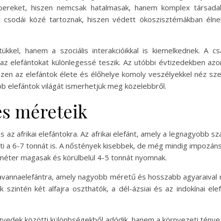
reket, hiszen nemcsak hatalmasak, hanem komplex társadalmi 
t csodái közé tartoznak, hiszen védett ökoszisztémákban élne
kel, hanem a szociális interakcióikkal is kiemelkednek. A cs
az elefántokat különlegessé teszik. Az utóbbi évtizedekben a
szen az elefántok élete és élőhelye komoly veszélyekkel néz sz
 elefántok világát ismerhetjük meg közelebbről.
 és méreteik
és az afrikai elefántokra. Az afrikai elefánt, amely a legnagyobb sz
i a 6-7 tonnát is. A nőstények kisebbek, de még mindig impozán
5 méter magasak és körülbelül 4-5 tonnát nyomnak.
 szavannaelefántra, amely nagyobb méretű és hosszabb agyaraival r
k szintén két alfajra oszthatók, a dél-ázsiai és az indokínai el
edek közötti különbségekből adódik, hanem a környezeti tényezők