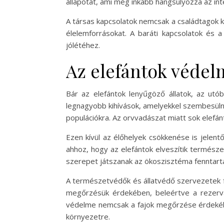
állapotát, ami még inkább hangsúlyozza az inte
A társas kapcsolatok nemcsak a családtagok k
élelemforrásokat. A baráti kapcsolatok és a 
jólétéhez.
Az elefántok védel
Bár az elefántok lenyűgöző állatok, az ut
legnagyobb kihívások, amelyekkel szembesülnek
populációkra. Az orvvadászat miatt sok elefá
Ezen kívül az élőhelyek csökkenése is jelen
ahhoz, hogy az elefántok elveszítik természe
szerepet játszanak az ökoszisztéma fenntart
A természetvédők és állatvédő szervezetek 
megőrzésük érdekében, beleértve a rezervát
védelme nemcsak a fajok megőrzése érdekébe
környezetre.