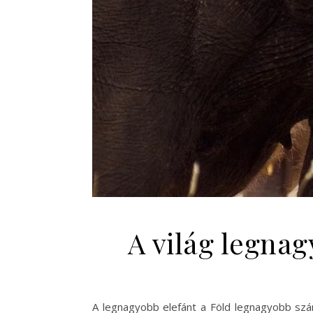
A világ legnag
A legnagyobb elefánt a Föld legnagyobb száraz