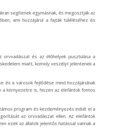
gyakran segítenek egymásnak, és megosztják az
tében, ami hozzájárul a fajták túléléséhez és
z orvvadászat és az élőhelyek pusztulása a
reskedelem miatt, komoly veszélyt jelentenek a
se és a városok fejlődése mind hozzájárulnak
 a környezetre is, hiszen az elefántok fontos
Számos program és kezdeményezés indult el a
orítását az orvvadászat ellen. Az elefántok
 ezek az állatok jelentős hatással vannak a