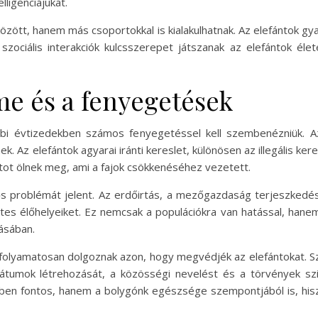
lligenciájukat.
özött, hanem más csoportokkal is kialakulhatnak. Az elefántok 
szociális interakciók kulcsszerepet játszanak az elefántok éle
me és a fenyegetések
óbbi évtizedekben számos fenyegetéssel kell szembenézniük. A
. Az elefántok agyarai iránti kereslet, különösen az illegális ke
ntot ölnek meg, ami a fajok csökkenéséhez vezetett.
tős problémát jelent. Az erdőirtás, a mezőgazdaság terjeszkedé
tes élőhelyeiket. Ez nemcsak a populációkra van hatással, hanem
ásában.
folyamatosan dolgoznak azon, hogy megvédjék az elefántokat. 
umok létrehozását, a közösségi nevelést és a törvények szig
n fontos, hanem a bolygónk egészsége szempontjából is, hiszen