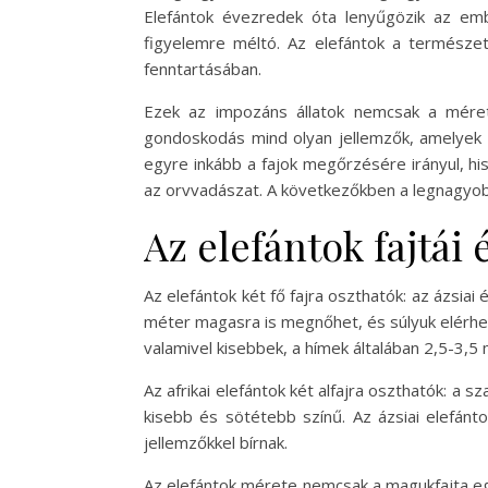
Elefántok évezredek óta lenyűgözik az embe
figyelemre méltó. Az elefántok a természe
fenntartásában.
Ezek az impozáns állatok nemcsak a méretük
gondoskodás mind olyan jellemzők, amelyek 
egyre inkább a fajok megőrzésére irányul, hi
az orvvadászat. A következőkben a legnagyobb
Az elefántok fajtái
Az elefántok két fő fajra oszthatók: az ázsiai 
méter magasra is megnőhet, és súlyuk elérhet
valamivel kisebbek, a hímek általában 2,5-3,
Az afrikai elefántok két alfajra oszthatók: a
kisebb és sötétebb színű. Az ázsiai elefánto
jellemzőkkel bírnak.
Az elefántok mérete nemcsak a magukfajta egy