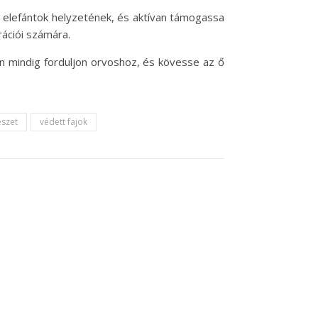
 elefántok helyzetének, és aktívan támogassa
ációi számára.
n mindig forduljon orvoshoz, és kövesse az ő
szet
védett fajok