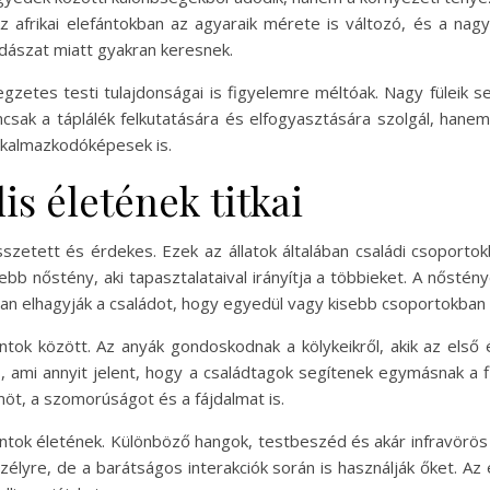
Az afrikai elefántokban az agyaraik mérete is változó, és a n
dászat miatt gyakran keresnek.
egzetes testi tulajdonságai is figyelemre méltóak. Nagy füleik 
sak a táplálék felkutatására és elfogyasztására szolgál, hanem 
lkalmazkodóképesek is.
is életének titkai
 összetett és érdekes. Ezek az állatok általában családi csoport
sebb nőstény, aki tapasztalataival irányítja a többieket. A nőst
ában elhagyják a családot, hogy egyedül vagy kisebb csoportokban 
ántok között. Az anyák gondoskodnak a kölykeikről, akik az els
, ami annyit jelent, hogy a családtagok segítenek egymásnak a fi
möt, a szomorúságot és a fájdalmat is.
ántok életének. Különböző hangok, testbeszéd és akár infravörös
zélyre, de a barátságos interakciók során is használják őket. 