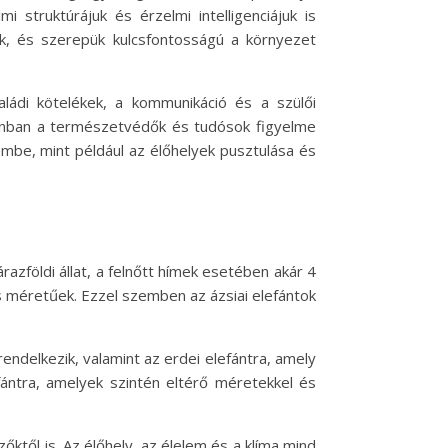
struktúrájuk és érzelmi intelligenciájuk is
k, és szerepük kulcsfontosságú a környezet
aládi kötelékek, a kommunikáció és a szülői
zonban a természetvédők és tudósok figyelme
embe, mint például az élőhelyek pusztulása és
árazföldi állat, a felnőtt hímek esetében akár 4
s méretűek. Ezzel szemben az ázsiai elefántok
endelkezik, valamint az erdei elefántra, amely
efántra, amelyek szintén eltérő méretekkel és
től is. Az élőhely, az élelem és a klíma mind