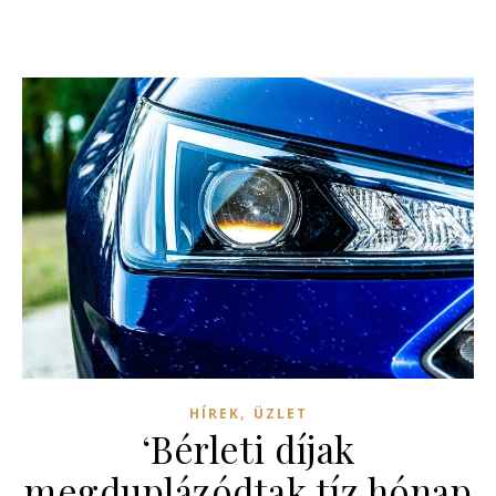
,
HÍREK
ÜZLET
‘Bérleti díjak
megduplázódtak tíz hónap