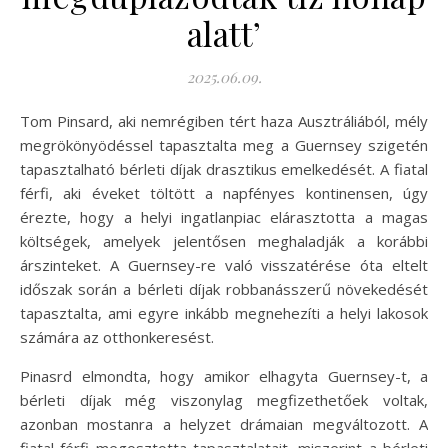
alatt’
2025.06.09.
Tom Pinsard, aki nemrégiben tért haza Ausztráliából, mély
megrökönyödéssel tapasztalta meg a Guernsey szigetén
tapasztalható bérleti díjak drasztikus emelkedését. A fiatal
férfi, aki éveket töltött a napfényes kontinensen, úgy
érezte, hogy a helyi ingatlanpiac elárasztotta a magas
költségek, amelyek jelentősen meghaladják a korábbi
árszinteket. A Guernsey-re való visszatérése óta eltelt
időszak során a bérleti díjak robbanásszerű növekedését
tapasztalta, ami egyre inkább megnehezíti a helyi lakosok
számára az otthonkeresést.
Pinasrd elmondta, hogy amikor elhagyta Guernsey-t, a
bérleti díjak még viszonylag megfizethetőek voltak,
azonban mostanra a helyzet drámaian megváltozott. A
fiatal férfi megosztotta tapasztalatait, miszerint a bérleti