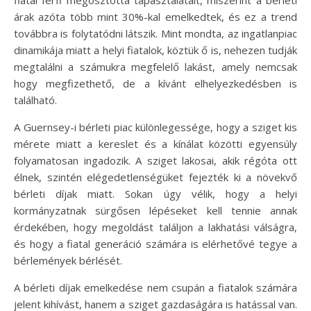
árak azóta több mint 30%-kal emelkedtek, és ez a trend
továbbra is folytatódni látszik. Mint mondta, az ingatlanpiac
dinamikája miatt a helyi fiatalok, köztük ő is, nehezen tudják
megtalálni a számukra megfelelő lakást, amely nemcsak
hogy megfizethető, de a kívánt elhelyezkedésben is
található.
A Guernsey-i bérleti piac különlegessége, hogy a sziget kis
mérete miatt a kereslet és a kínálat közötti egyensúly
folyamatosan ingadozik. A sziget lakosai, akik régóta ott
élnek, szintén elégedetlenségüket fejezték ki a növekvő
bérleti díjak miatt. Sokan úgy vélik, hogy a helyi
kormányzatnak sürgősen lépéseket kell tennie annak
érdekében, hogy megoldást találjon a lakhatási válságra,
és hogy a fiatal generáció számára is elérhetővé tegye a
bérlemények bérlését.
A bérleti díjak emelkedése nem csupán a fiatalok számára
jelent kihívást, hanem a sziget gazdaságára is hatással van.