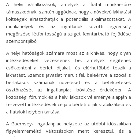
A helyi vállalkozások, amelyek a fiatal munkaerőre
támaszkodnak, szintén aggódnak, hogy a növekvő lakhatási
költségek elriaszthatják a potenciális alkalmazottakat. A
munkahelyek és az ingatlanok közötti egyensúly
megőrzése létfontosságú a sziget fenntartható fejlődése
szempontjából.
A helyi hatóságok számára most az a kihívás, hogy olyan
intézkedéseket vezessenek be, amelyek segítenek
csökkenteni a bérleti díjakat, és elérhetőbbé teszik a
lakhatást. Számos javaslat merült fel, beleértve a szociális
bérlakások számának növelését és a befektetések
ösztönzését az ingatlanpiac bővítése érdekében. A
közösségi fórumok és a helyi lakosok véleménye alapján a
tervezett intézkedések célja a bérleti díjak stabilizálása és
a fiatalok helyben tartása.
A Guernsey-i ingatlanpiac helyzete az utóbbi időszakban
figyelemreméltó változásokon ment keresztül, és a