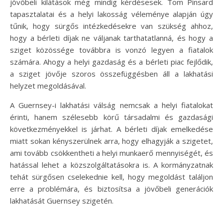
jövőbeli kilátások még mindig kérdésesek. Tom Pinsard
tapasztalatai és a helyi lakosság véleménye alapján úgy
tűnik, hogy sürgős intézkedésekre van szükség ahhoz,
hogy a bérleti díjak ne váljanak tarthatatlanná, és hogy a
sziget közössége továbbra is vonzó legyen a fiatalok
számára. Ahogy a helyi gazdaság és a bérleti piac fejlődik,
a sziget jövője szoros összefüggésben áll a lakhatási
helyzet megoldásával.
A Guernsey-i lakhatási válság nemcsak a helyi fiatalokat
érinti, hanem szélesebb körű társadalmi és gazdasági
következményekkel is járhat. A bérleti díjak emelkedése
miatt sokan kényszerülnek arra, hogy elhagyják a szigetet,
ami tovább csökkentheti a helyi munkaerő mennyiségét, és
hatással lehet a közszolgáltatásokra is. A kormányzatnak
tehát sürgősen cselekednie kell, hogy megoldást találjon
erre a problémára, és biztosítsa a jövőbeli generációk
lakhatását Guernsey szigetén.