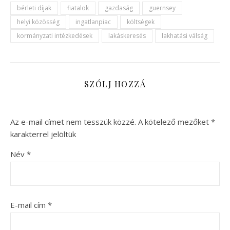
bérleti díjak
fiatalok
gazdaság
guernsey
helyi közösség
ingatlanpiac
költségek
kormányzati intézkedések
lakáskeresés
lakhatási válság
SZÓLJ HOZZÁ
Az e-mail címet nem tesszük közzé.
A kötelező mezőket
*
karakterrel jelöltük
Név
*
E-mail cím
*