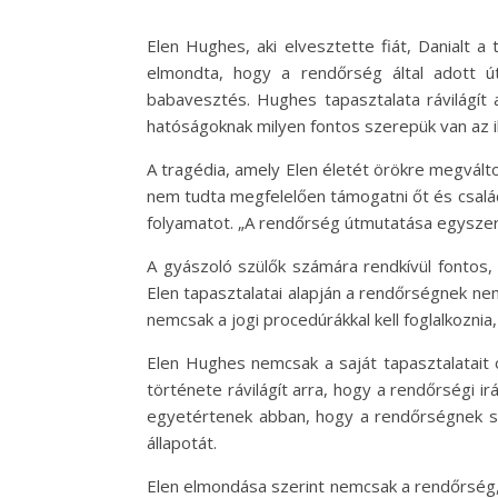
Elen Hughes, aki elvesztette fiát, Danialt 
elmondta, hogy a rendőrség által adott ú
babavesztés. Hughes tapasztalata rávilágít 
hatóságoknak milyen fontos szerepük van az 
A tragédia, amely Elen életét örökre megválto
nem tudta megfelelően támogatni őt és csalá
folyamatot. „A rendőrség útmutatása egyszerű
A gyászoló szülők számára rendkívül fontos,
Elen tapasztalatai alapján a rendőrségnek nem
nemcsak a jogi procedúrákkal kell foglalkoznia
Elen Hughes nemcsak a saját tapasztalatait 
története rávilágít arra, hogy a rendőrségi i
egyetértenek abban, hogy a rendőrségnek sok
állapotát.
Elen elmondása szerint nemcsak a rendőrség, 