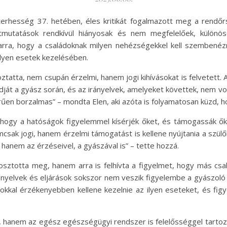
a terhesség 37. hetében, éles kritikát fogalmazott meg a rendőr
tmutatások rendkívül hiányosak és nem megfelelőek, különö
arra, hogy a családoknak milyen nehézségekkel kell szembenéz
ilyen esetek kezelésében.
ztatta, nem csupán érzelmi, hanem jogi kihívásokat is felvetett.
dját a gyász során, és az irányelvek, amelyeket követtek, nem v
en borzalmas” – mondta Elen, aki azóta is folyamatosan küzd, ho
 hogy a hatóságok figyelemmel kísérjék őket, és támogassák ő
csak jogi, hanem érzelmi támogatást is kellene nyújtania a szülők
, hanem az érzéseivel, a gyászával is” – tette hozzá.
osztotta meg, hanem arra is felhívta a figyelmet, hogy más csa
rányelvek és eljárások sokszor nem veszik figyelembe a gyászoló
kal érzékenyebben kellene kezelnie az ilyen eseteket, és figye
hanem az egész egészségügyi rendszer is felelősséggel tartozik