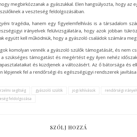
ogy megbirkózzanak a gyászukkal. Elen hangsúlyozta, hogy az eg
a szülőknek a veszteség feldolgozásában.
éni tragédia, hanem egy figyelemfelhívás is a társadalom szám
ségügyi irányelvek felülvizsgálatára, hogy azok jobban tükröz
 együtt kell működniük, hogy a gyászoló családok számára megf
gok komolyan vennék a gyászoló szülők támogatását, és nem cs
 a szükséges támogatást és megértést egy ilyen nehéz időszak
tapasztalataikat és küzdjenek a változásért. Az ő bátorsága és 
n lépjenek fel a rendőrségi és egészségügyi rendszerek javítás
rzelmi segítség
gyászoló szülők
jogi kihívások
rendőrségi irányel
teség feldolgozása
SZÓLJ HOZZÁ