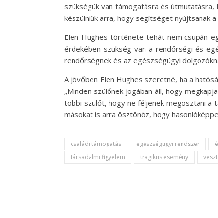
szükségük van támogatásra és útmutatásra, h
készülniük arra, hogy segítséget nyújtsanak 
Elen Hughes története tehát nem csupán egy
érdekében szükség van a rendőrségi és egész
rendőrségnek és az egészségügyi dolgozóknak
A jövőben Elen Hughes szeretné, ha a hatósá
„Minden szülőnek jogában áll, hogy megkapja
többi szülőt, hogy ne féljenek megosztani a 
másokat is arra ösztönöz, hogy hasonlóképpe
családi támogatás
egészségügyi rendszer
é
társadalmi figyelem
tragikus esemény
vesz