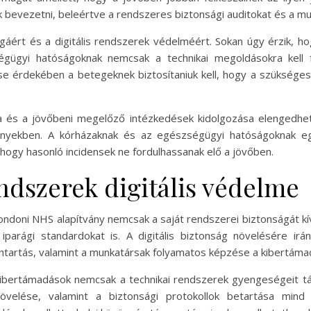
bevezetni, beleértve a rendszeres biztonsági auditokat és a mu
ágáért és a digitális rendszerek védelméért. Sokan úgy érzik
gügyi hatóságoknak nemcsak a technikai megoldásokra kell f
ülése érdekében a betegeknek biztosítaniuk kell, hogy a szükséges
a és a jövőbeni megelőző intézkedések kidolgozása elengedhet
ekben. A kórházaknak és az egészségügyi hatóságoknak egyarán
, hogy hasonló incidensek ne fordulhassanak elő a jövőben.
ndszerek digitális védelme
doni NHS alapítvány nemcsak a saját rendszerei biztonságát kí
iparági standardokat is. A digitális biztonság növelésére irá
antartás, valamint a munkatársak folyamatos képzése a kibertám
ibertámadások nemcsak a technikai rendszerek gyengeségeit tá
övelése, valamint a biztonsági protokollok betartása mind h