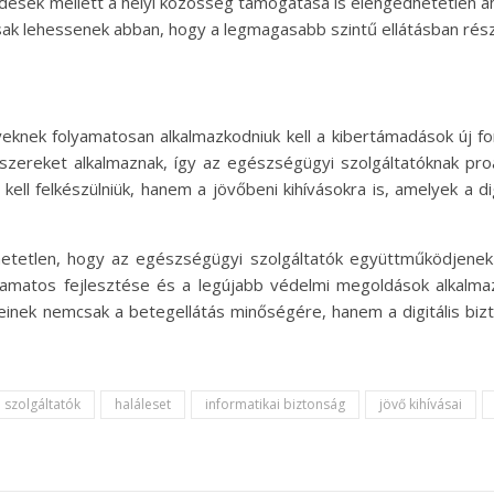
edések mellett a helyi közösség támogatása is elengedhetetlen a
sak lehessenek abban, hogy a legmagasabb szintű ellátásban rés
knek folyamatosan alkalmazkodniuk kell a kibertámadások új fo
zereket alkalmaznak, így az egészségügyi szolgáltatóknak proakt
kell felkészülniük, hanem a jövőbeni kihívásokra is, amelyek a d
tetlen, hogy az egészségügyi szolgáltatók együttműködjenek a
lyamatos fejlesztése és a legújabb védelmi megoldások alkalm
inek nemcsak a betegellátás minőségére, hanem a digitális bizto
 szolgáltatók
haláleset
informatikai biztonság
jövő kihívásai