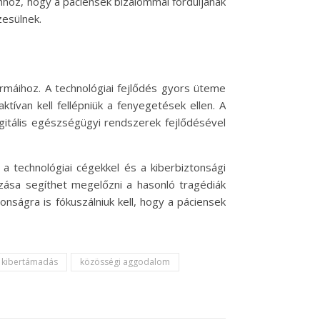
hhoz, hogy a páciensek bizalommal forduljanak
zesülnek.
rmáihoz. A technológiai fejlődés gyors üteme
ívan kell fellépniük a fenyegetések ellen. A
igitális egészségügyi rendszerek fejlődésével
 technológiai cégekkel és a kiberbiztonsági
azása segíthet megelőzni a hasonló tragédiák
nságra is fókuszálniuk kell, hogy a páciensek
kibertámadás
közösségi aggodalom