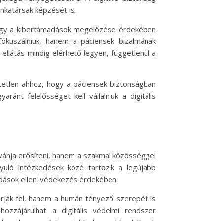
nkatársak képzését is.
, hogy a kibertámadások megelőzése érdekében
ókuszálniuk, hanem a páciensek bizalmának
 ellátás mindig elérhető legyen, függetlenül a
etlen ahhoz, hogy a páciensek biztonságban
t felelősséget kell vállalniuk a digitális
vánja erősíteni, hanem a szakmai közösséggel
nyuló intézkedések közé tartozik a legújabb
adások elleni védekezés érdekében.
rják fel, hanem a humán tényező szerepét is
ozzájárulhat a digitális védelmi rendszer