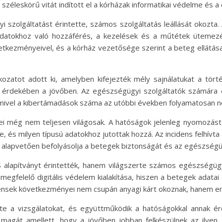
széleskörű vitát indított el a kórházak informatikai védelme és a 
 szolgáltatást érintette, számos szolgáltatás leállását okozta
datokhoz való hozzáférés, a kezelések és a műtétek ütemezése
tkezményeivel, és a kórház vezetősége szerint a beteg ellátása
ozatot adott ki, amelyben kifejezték mély sajnálatukat a tör
e érdekében a jövőben. Az egészségügyi szolgáltatók számára 
mivel a kibertámadások száma az utóbbi években folyamatosan n
i még nem teljesen világosak. A hatóságok jelenleg nyomozást f
és milyen típusú adatokhoz jutottak hozzá. Az incidens felhívta a 
alapvetően befolyásolja a betegek biztonságát és az egészségüg
alapítványt érintették, hanem világszerte számos egészségügyi
gfelelő digitális védelem kialakítása, hiszen a betegek adatai
densek következményei nem csupán anyagi kárt okoznak, hanem emb
e a vizsgálatokat, és együttműködik a hatóságokkal annak ér
 magát amellett, hogy a jövőben jobban felkészülnek az ilyen j