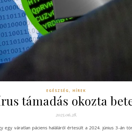
,
EGÉSZSÉG
HÍREK
írus támadás okozta bete
2025.06.28.
 egy váratlan páciens haláláról értesült a 2024. június 3-án t