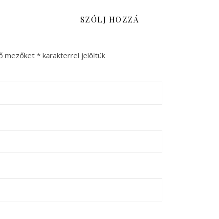
SZÓLJ HOZZÁ
ző mezőket
*
karakterrel jelöltük