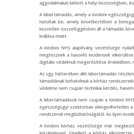
aggodalmakat keltett a helyi közösségben, és 
A kibertámadás, amely a londoni egészségügyi
hatoltak be, amely következtében a betega
közvetlen összefüggésben áll a támadás köve
leállása miatt.
A londoni NHS alapítvány vezetősége nyilatk
megtesznek a hasonló incidensek elkerülés
digitális védelmük megerősítése érdekében, 
Az ügy hátterében álló kibertámadás részlete
támadóknak behatolniuk a kórház rendszereibe, 
védelme nem csupán technikai kérdés, hanem 
A kibertámadások nem csupán a londoni NHS 
egészségügyi szektorban elengedhetetlen a me
rendszerek megbízhatóságától. Az ilyen inci
A londoni kórház vezetősége már megkezdt
körülményeit. Emellett a kórház elkötelezte