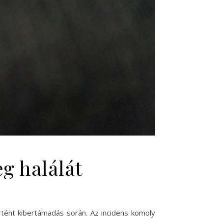
g halálát
örtént kibertámadás során. Az incidens komoly