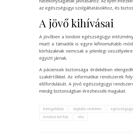
hatékonyságának javításához. Az ilyen intézk
az egészségügyi szolgáltatásokhoz, és bizto
A jövő kihívásai
A jövőben a londoni egészségügyi intézménye
miatt a támadók is egyre kifinomultabb móds
kórházaknak nemcsak a jelenlegi veszélyekre 
együtt járnak.
A páciensek biztonsága érdekében elengedhe
szakértőkkel. Az informatikai rendszerek fo
előfordulását. A jövő egészségügyi rendszere
mindig biztonságban érezhessék magukat.
betegellátás
digitális védelem
egészségügyi
londoni kórház
nhs