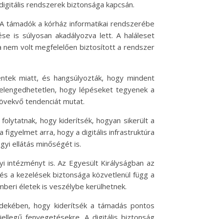
digitális rendszerek biztonsága kapcsán.
. A támadók a kórház informatikai rendszerébe
 is súlyosan akadályozva lett. A haláleset
 nem volt megfelelően biztosított a rendszer
téntek miatt, és hangsúlyozták, hogy mindent
elengedhetetlen, hogy lépéseket tegyenek a
övekvő tendenciát mutat.
olytatnak, hogy kiderítsék, hogyan sikerült a
figyelmet arra, hogy a digitális infrastruktúra
yi ellátás minőségét is.
 intézményt is. Az Egyesült Királyságban az
 és a kezelések biztonsága közvetlenül függ a
eri életek is veszélybe kerülhetnek.
dekében, hogy kiderítsék a támadás pontos
ellegű fenyegetésekre. A digitális biztonság