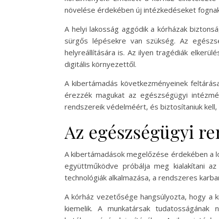
növelése érdekében új intézkedéseket fognak 
A helyi lakosság aggódik a kórházak biztons
sürgős lépésekre van szükség. Az egészsé
helyreállítására is. Az ilyen tragédiák elker
digitális környezettől.
A kibertámadás következményeinek feltárás
érezzék magukat az egészségügyi intézmény
rendszereik védelméért, és biztosítaniuk kell
Az egészségügyi re
A kibertámadások megelőzése érdekében a lon
együttműködve próbálja meg kialakítani az 
technológiák alkalmazása, a rendszeres karb
A kórház vezetősége hangsúlyozta, hogy a k
kiemelik. A munkatársak tudatosságának n