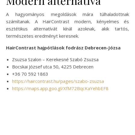
Modern alternatíva
A hagyományos megoldások mára túlhaladottnak
számítanak. A HairContrast modern, kényelmes és
esztétikus alternatívát kínál azoknak, akik tartós,
természetes eredményt keresnek.
HairContrast hajpótlások fodrász Debrecen-Józsa
Zsuzsa Szalon – Kerekesné Szabó Zsuzsa
Bocskai József utca 50, 4225 Debrecen
+36 70 592 1863
https://haircontrast.hu/pages/szabo-zsuzsa
https://maps.app.goo.gl/XfM72BqcKaYehbEF8