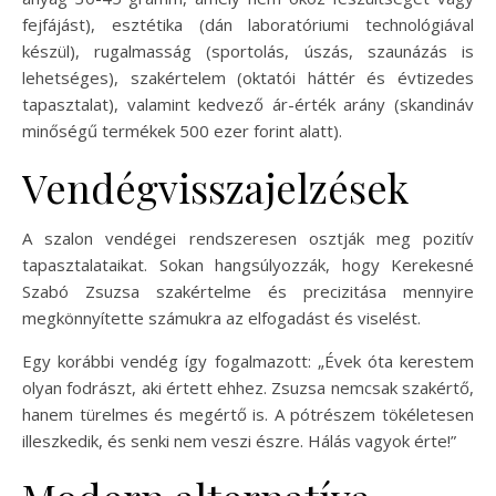
fejfájást), esztétika (dán laboratóriumi technológiával
készül), rugalmasság (sportolás, úszás, szaunázás is
lehetséges), szakértelem (oktatói háttér és évtizedes
tapasztalat), valamint kedvező ár-érték arány (skandináv
minőségű termékek 500 ezer forint alatt).
Vendégvisszajelzések
A szalon vendégei rendszeresen osztják meg pozitív
tapasztalataikat. Sokan hangsúlyozzák, hogy Kerekesné
Szabó Zsuzsa szakértelme és precizitása mennyire
megkönnyítette számukra az elfogadást és viselést.
Egy korábbi vendég így fogalmazott: „Évek óta kerestem
olyan fodrászt, aki értett ehhez. Zsuzsa nemcsak szakértő,
hanem türelmes és megértő is. A pótrészem tökéletesen
illeszkedik, és senki nem veszi észre. Hálás vagyok érte!”