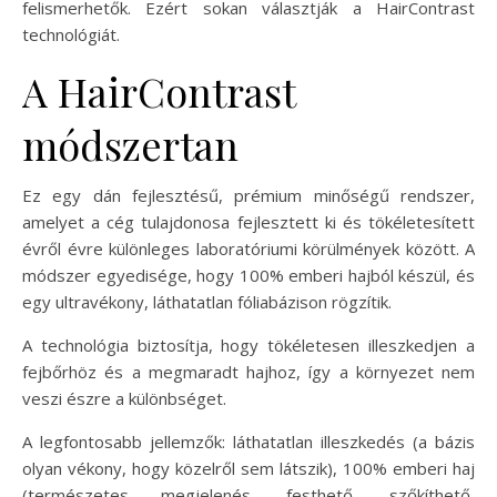
felismerhetők. Ezért sokan választják a HairContrast
technológiát.
A HairContrast
módszertan
Ez egy dán fejlesztésű, prémium minőségű rendszer,
amelyet a cég tulajdonosa fejlesztett ki és tökéletesített
évről évre különleges laboratóriumi körülmények között. A
módszer egyedisége, hogy 100% emberi hajból készül, és
egy ultravékony, láthatatlan fóliabázison rögzítik.
A technológia biztosítja, hogy tökéletesen illeszkedjen a
fejbőrhöz és a megmaradt hajhoz, így a környezet nem
veszi észre a különbséget.
A legfontosabb jellemzők: láthatatlan illeszkedés (a bázis
olyan vékony, hogy közelről sem látszik), 100% emberi haj
(természetes megjelenés, festhető, szőkíthető,