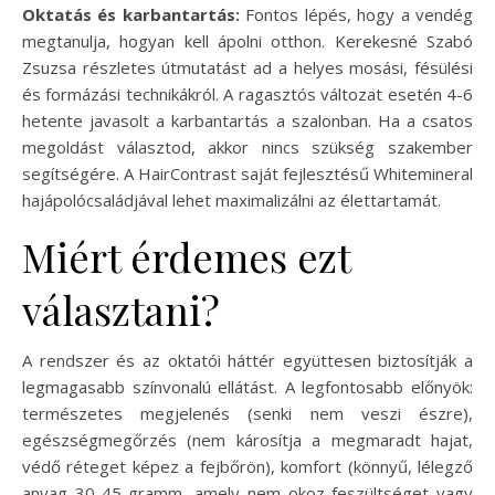
Oktatás és karbantartás:
Fontos lépés, hogy a vendég
megtanulja, hogyan kell ápolni otthon. Kerekesné Szabó
Zsuzsa részletes útmutatást ad a helyes mosási, fésülési
és formázási technikákról. A ragasztós változat esetén 4-6
hetente javasolt a karbantartás a szalonban. Ha a csatos
megoldást választod, akkor nincs szükség szakember
segítségére. A HairContrast saját fejlesztésű Whitemineral
hajápolócsaládjával lehet maximalizálni az élettartamát.
Miért érdemes ezt
választani?
A rendszer és az oktatói háttér együttesen biztosítják a
legmagasabb színvonalú ellátást. A legfontosabb előnyök:
természetes megjelenés (senki nem veszi észre),
egészségmegőrzés (nem károsítja a megmaradt hajat,
védő réteget képez a fejbőrön), komfort (könnyű, lélegző
anyag 30-45 gramm, amely nem okoz feszültséget vagy