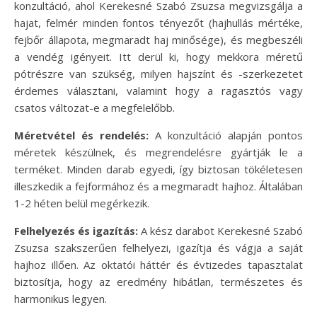
konzultáció, ahol Kerekesné Szabó Zsuzsa megvizsgálja a
hajat, felmér minden fontos tényezőt (hajhullás mértéke,
fejbőr állapota, megmaradt haj minősége), és megbeszéli
a vendég igényeit. Itt derül ki, hogy mekkora méretű
pótrészre van szükség, milyen hajszínt és -szerkezetet
érdemes választani, valamint hogy a ragasztós vagy
csatos változat-e a megfelelőbb.
Méretvétel és rendelés:
A konzultáció alapján pontos
méretek készülnek, és megrendelésre gyártják le a
terméket. Minden darab egyedi, így biztosan tökéletesen
illeszkedik a fejformához és a megmaradt hajhoz. Általában
1-2 héten belül megérkezik.
Felhelyezés és igazítás:
A kész darabot Kerekesné Szabó
Zsuzsa szakszerűen felhelyezi, igazítja és vágja a saját
hajhoz illően. Az oktatói háttér és évtizedes tapasztalat
biztosítja, hogy az eredmény hibátlan, természetes és
harmonikus legyen.