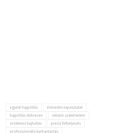
egyedi hajpótlás
évtizedes tapasztalat
hajpótlás debrecen
oktatói szakértelem
örökletes hajhullás
precíz felhelyezés
professzionális karbantartás