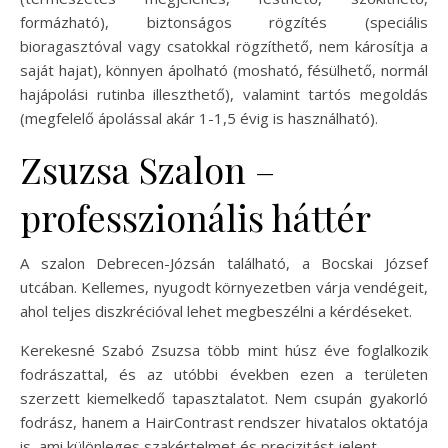
formázható), biztonságos rögzítés (speciális
bioragasztóval vagy csatokkal rögzíthető, nem károsítja a
saját hajat), könnyen ápolható (mosható, fésülhető, normál
hajápolási rutinba illeszthető), valamint tartós megoldás
(megfelelő ápolással akár 1-1,5 évig is használható).
Zsuzsa Szalon –
professzionális háttér
A szalon Debrecen-Józsán található, a Bocskai József
utcában. Kellemes, nyugodt környezetben várja vendégeit,
ahol teljes diszkrécióval lehet megbeszélni a kérdéseket.
Kerekesné Szabó Zsuzsa több mint húsz éve foglalkozik
fodrászattal, és az utóbbi években ezen a területen
szerzett kiemelkedő tapasztalatot. Nem csupán gyakorló
fodrász, hanem a HairContrast rendszer hivatalos oktatója
is, ami különleges szakértelmet és precizitást jelent.