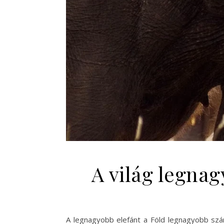
A világ legnag
A legnagyobb elefánt a Föld legnagyobb száraz