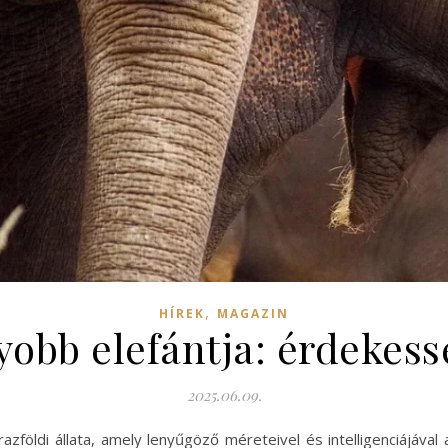
,
HÍREK
MAGAZIN
yobb elefántja: érdekes
2025.06.09.
földi állata, amely lenyűgöző méreteivel és intelligenciájával 