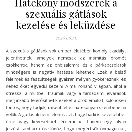
Hatékony módszerek a
szexuális gátlások
kezelése és leküzdése
2026.06.14.
A szexuális gátlások sok ember életében komoly akadályt
jelenthetnek, amelyek nemcsak az intimitás örömét
csökkentik, hanem az önbizalomra és a párkapcsolatok
minőségére is negatív hatással lehetnek. Ezek a belső
félelmek és feszültségek gyakran mélyen gyökereznek, és
nehéz őket egyedül kezelni. A mai rohanó világban, ahol a
stressz, a múltbéli traumák vagy a társadalmi elvárások
még inkább felerősíthetik ezeket a problémákat, különösen
fontos, hogy tudjuk, miként lehet hatékonyan szembenézni
velük. A gátlások nem jelentik azt, hogy bárki is kevesebbet
érne vagy kevesebbet érdemelne, hanem egy olyan
jelzést, ami arra ösztönöz, hogy megértsük önmagunkat,