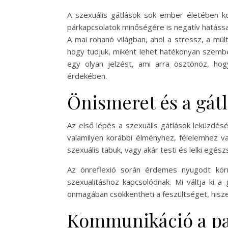
A szexuális gátlások sok ember életében k
párkapcsolatok minőségére is negatív hatássa
A mai rohanó világban, ahol a stressz, a múl
hogy tudjuk, miként lehet hatékonyan szembe
egy olyan jelzést, ami arra ösztönöz, ho
érdekében.
Önismeret és a gátl
Az első lépés a szexuális gátlások leküzdé
valamilyen korábbi élményhez, félelemhez va
szexuális tabuk, vagy akár testi és lelki egés
Az önreflexió során érdemes nyugodt körn
szexualitáshoz kapcsolódnak. Mi váltja ki 
önmagában csökkentheti a feszültséget, hisze
Kommunikáció a par