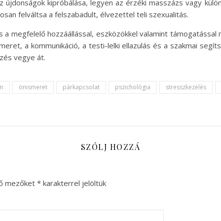
z újdonságok kipróbálása, legyen az érzéki masszázs vagy külön
an felváltsa a felszabadult, élvezettel teli szexualitás.
 a megfelelő hozzáállással, eszközökkel valamint támogatással m
smeret, a kommunikáció, a testi-lelki ellazulás és a szakmai segí
ezés vegye át.
om
önismeret
párkapcsolat
pszichológia
stresszkezelés
SZÓLJ HOZZÁ
ző mezőket
*
karakterrel jelöltük