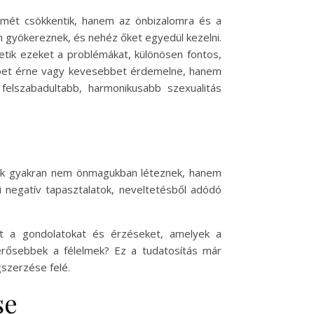
ömét csökkentik, hanem az önbizalomra és a
n gyökereznek, és nehéz őket egyedül kezelni.
hetik ezeket a problémákat, különösen fontos,
sebbet érne vagy kevesebbet érdemelne, hanem
elszabadultabb, harmonikusabb szexualitás
ások gyakran nem önmagukban léteznek, hanem
i negatív tapasztalatok, neveltetésből adódó
at a gondolatokat és érzéseket, amelyek a
 erősebbek a félelmek? Ez a tudatosítás már
gszerzése felé.
se