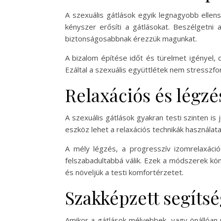
A szexuális gátlások egyik legnagyobb ellens
kényszer erősíti a gátlásokat. Beszélgetni 
biztonságosabbnak érezzük magunkat.
A bizalom építése időt és türelmet igényel,
Ezáltal a szexuális együttlétek nem stresszf
Relaxációs és légz
A szexuális gátlások gyakran testi szinten i
eszköz lehet a relaxációs technikák használa
A mély légzés, a progresszív izomrelaxáció
felszabadultabbá válik. Ezek a módszerek kön
és növeljük a testi komfortérzetet.
Szakképzett segíts
Amikor a gátlások mélyebbek, vagy önállóan 