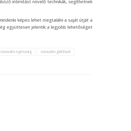
böző intimitást növelő technikák, segíthetnek
indenki képes lehet megtalálni a saját útját a
tség együttesen jelentik a legjobb lehetőséget
szexuális egészség
szexuális gátlások