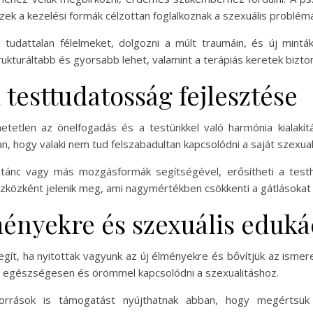
ek a kezelési formák célzottan foglalkoznak a szexuális problémák
a tudattalan félelmeket, dolgozni a múlt traumáin, és új minták
ukturáltabb és gyorsabb lehet, valamint a terápiás keretek bizto
 testtudatosság fejlesztése
etetlen az önelfogadás és a testünkkel való harmónia kialakí
n, hogy valaki nem tud felszabadultan kapcsolódni a saját szexual
 tánc vagy más mozgásformák segítségével, erősítheti a testh
zközként jelenik meg, ami nagymértékben csökkenti a gátlásokat é
ményekre és szexuális eduká
gít, ha nyitottak vagyunk az új élményekre és bővítjük az ismere
et egészségesen és örömmel kapcsolódni a szexualitáshoz.
orrások is támogatást nyújthatnak abban, hogy megértsük 