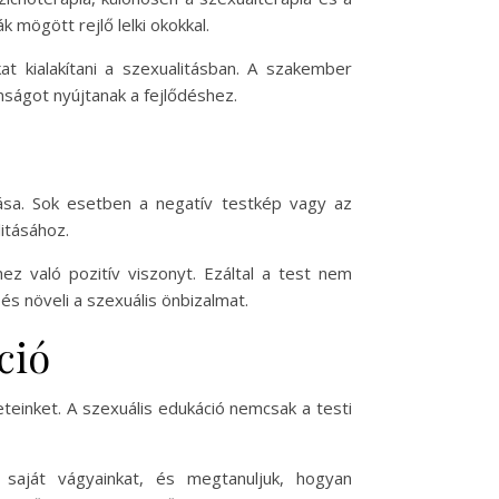
 mögött rejlő lelki okokkal.
at kialakítani a szexualitásban. A szakember
nságot nyújtanak a fejlődéshez.
tása. Sok esetben a negatív testkép vagy az
itásához.
ez való pozitív viszonyt. Ezáltal a test nem
s növeli a szexuális önbizalmat.
ció
teinket. A szexuális edukáció nemcsak a testi
saját vágyainkat, és megtanuljuk, hogyan