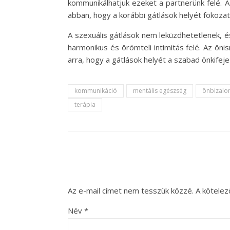
kommunikálhatjuk ezeket a partnerünk felé. A
abban, hogy a korábbi gátlások helyét fokozatos
A szexuális gátlások nem leküzdhetetlenek, és
harmonikus és örömteli intimitás felé. Az öni
arra, hogy a gátlások helyét a szabad önkifej
kommunikáció
mentális egészség
önbizal
terápia
Az e-mail címet nem tesszük közzé.
A kötele
Név
*