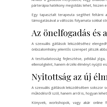
párterápia hatékony megoldás lehet, hiszen ez
Egy tapasztalt terapeuta segíthet feltárni 
támogatásával a változás folyamata sokkal str
Az önelfogadás és a
A szexuális gátlások leküzdéséhez elengedh
önbizalomhiány jelentős szerepet játszik abba
A testtudatosság fejlesztése, például jóga,
ellenségként, hanem érzéki élményt nyújtó es
Nyitottság az új él
A szexuális gátlások leküzdésében sokszor se
működésről szól, hanem arról is, hogyan leh
Könyvek, workshopok, vagy akár online f