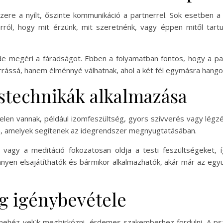
zere a nyílt, őszinte kommunikáció a partnerrel. Sok esetben a 
arról, hogy mit érzünk, mit szeretnénk, vagy éppen mitől tar
 de megéri a fáradságot. Ebben a folyamatban fontos, hogy a p
orrássá, hanem élménnyé válhatnak, ahol a két fél egymásra hango
éstechnikák alkalmazása
s jelen vannak, például izomfeszültség, gyors szívverés vagy lég
ta, amelyek segítenek az idegrendszer megnyugtatásában.
 vagy a meditáció fokozatosan oldja a testi feszültségeket,
nyen elsajátíthatók és bármikor alkalmazhatók, akár már az együ
ég igénybevétele
nehéz velük megbirkózni, érdemes szakemberhez fordulni. A psz