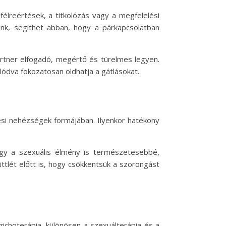
félreértések, a titkolózás vagy a megfelelési
tunk, segíthet abban, hogy a párkapcsolatban
artner elfogadó, megértő és türelmes legyen.
lódva fokozatosan oldhatja a gátlásokat.
zési nehézségek formájában. Ilyenkor hatékony
 így a szexuális élmény is természetesebbé,
ttlét előtt is, hogy csökkentsük a szorongást
ichoterápia, különösen a szexuálterápia és a