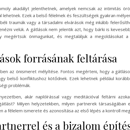
omoly akadályt jelenthetnek, amelyek nemcsak az intimitás ör
l lehetnek. Ezek a belső félelmek és feszültségek gyakran mélye
tbéli traumák vagy a társadalmi elvárások még inkább felerősít
nézni velük. A gátlások nem jelentik azt, hogy bárki is keve
gy megértsük önmagunkat, és megtaláljuk a megoldásokat a f
ások forrásának feltárása
sében az önismeret mélyítése. Fontos megérteni, hogy a gátl
gy belső konfliktushoz kötődnek. Ezek lehetnek például korább
zségi problémák.
yezetben, akár naplóírással vagy meditációval feltárni azok
a gátlást? Milyen helyzetekben, milyen partnerek társaságában
n a félelem ismerete és azonosítása az első lépés a kontroll me
tnerrel és a bizalom építé