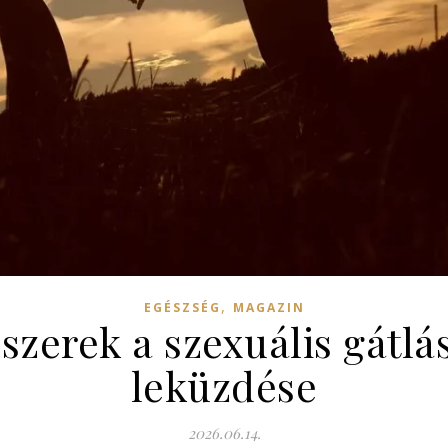
,
EGÉSZSÉG
MAGAZIN
zerek a szexuális gátlás
leküzdése
2026.06.14.