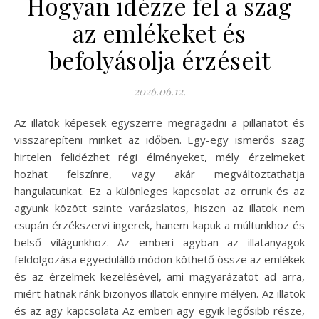
Hogyan idézze fel a szag
az emlékeket és
befolyásolja érzéseit
2026.06.12.
Az illatok képesek egyszerre megragadni a pillanatot és
visszarepíteni minket az időben. Egy-egy ismerős szag
hirtelen felidézhet régi élményeket, mély érzelmeket
hozhat felszínre, vagy akár megváltoztathatja
hangulatunkat. Ez a különleges kapcsolat az orrunk és az
agyunk között szinte varázslatos, hiszen az illatok nem
csupán érzékszervi ingerek, hanem kapuk a múltunkhoz és
belső világunkhoz. Az emberi agyban az illatanyagok
feldolgozása egyedülálló módon köthető össze az emlékek
és az érzelmek kezelésével, ami magyarázatot ad arra,
miért hatnak ránk bizonyos illatok ennyire mélyen. Az illatok
és az agy kapcsolata Az emberi agy egyik legősibb része,