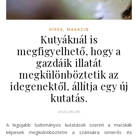
,
HÍREK
MAGAZIN
Kutyáknál is
megfigyelhető, hogy a
gazdáik illatát
megkülönböztetik az
idegenektől, állítja egy új
kutatás.
2025.06.06.
A legújabb tudományos kutatások szerint a macskák
képesek megkülönböztetni a számukra ismerős és