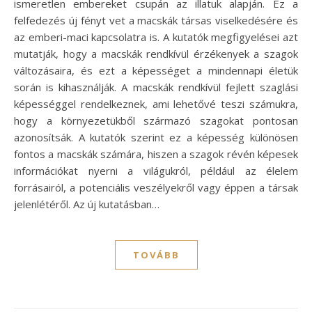
ismeretlen embereket csupán az illatuk alapján. Ez a
felfedezés új fényt vet a macskák társas viselkedésére és
az emberi-maci kapcsolatra is. A kutatók megfigyelései azt
mutatják, hogy a macskák rendkívül érzékenyek a szagok
változásaira, és ezt a képességet a mindennapi életük
során is kihasználják. A macskák rendkívül fejlett szaglási
képességgel rendelkeznek, ami lehetővé teszi számukra,
hogy a környezetükből származó szagokat pontosan
azonosítsák. A kutatók szerint ez a képesség különösen
fontos a macskák számára, hiszen a szagok révén képesek
információkat nyerni a világukról, például az élelem
forrásairól, a potenciális veszélyekről vagy éppen a társak
jelenlétéről. Az új kutatásban…
TOVÁBB