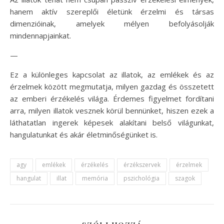
hanem aktív szereplői életünk érzelmi és társas
dimenzióinak, amelyek mélyen befolyásolják
mindennapjainkat.
—
Ez a különleges kapcsolat az illatok, az emlékek és az
érzelmek között megmutatja, milyen gazdag és összetett
az emberi érzékelés világa. Érdemes figyelmet fordítani
arra, milyen illatok vesznek körül bennünket, hiszen ezek a
láthatatlan ingerek képesek alakítani belső világunkat,
hangulatunkat és akár életminőségünket is.
agy
emlékek
érzékelés
érzékszervek
érzelmek
hangulat
illat
memória
pszichológia
szagok