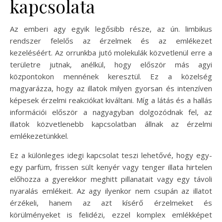
kapcsolata
Az emberi agy egyik legősibb része, az ún. limbikus
rendszer felelős az érzelmek és az emlékezet
kezeléséért. Az orrunkba jutó molekulák közvetlenül erre a
területre jutnak, anélkül, hogy először más agyi
központokon mennének keresztül. Ez a közelség
magyarázza, hogy az illatok milyen gyorsan és intenzíven
képesek érzelmi reakciókat kiváltani. Míg a látás és a hallás
információi először a nagyagyban dolgozódnak fel, az
illatok közvetlenebb kapcsolatban állnak az érzelmi
emlékezetünkkel.
Ez a különleges idegi kapcsolat teszi lehetővé, hogy egy-
egy parfüm, frissen sült kenyér vagy tenger illata hirtelen
előhozza a gyerekkor meghitt pillanatait vagy egy távoli
nyaralás emlékeit. Az agy ilyenkor nem csupán az illatot
érzékeli, hanem az azt kísérő érzelmeket és
körülményeket is felidézi, ezzel komplex emlékképet