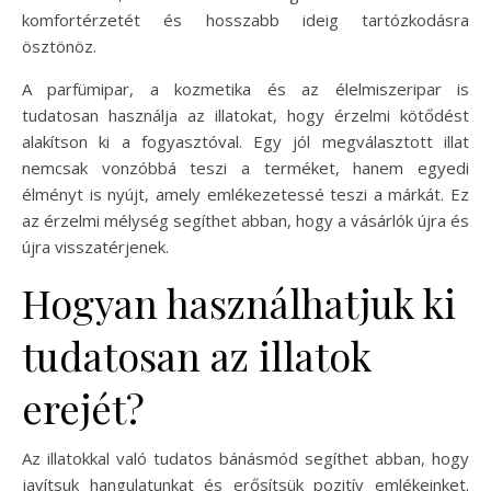
komfortérzetét és hosszabb ideig tartózkodásra
ösztönöz.
A parfümipar, a kozmetika és az élelmiszeripar is
tudatosan használja az illatokat, hogy érzelmi kötődést
alakítson ki a fogyasztóval. Egy jól megválasztott illat
nemcsak vonzóbbá teszi a terméket, hanem egyedi
élményt is nyújt, amely emlékezetessé teszi a márkát. Ez
az érzelmi mélység segíthet abban, hogy a vásárlók újra és
újra visszatérjenek.
Hogyan használhatjuk ki
tudatosan az illatok
erejét?
Az illatokkal való tudatos bánásmód segíthet abban, hogy
javítsuk hangulatunkat és erősítsük pozitív emlékeinket.