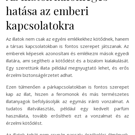
hatása az emberi
kapcsolatokra
Az illatok nem csak az egyéni emlékekhez kötődnek, hanem
a társas kapcsolatokban is fontos szerepet játszanak. Az
emberek képesek azonosítani és emlékezni mások egyedi
illatára, ami segítheti a kötődést és a bizalom kialakulását.
Egy szerettünk illata például megnyugtató lehet, és erős
érzelmi biztonságérzetet adhat.
Ezen túlmenően a párkapcsolatokban is fontos szerepet
kap az illat, hiszen a feromonok és más természetes
illatanyagok befolyásolják az egymás iránti vonzalmat. A
tudatos illatválasztás, például egy kedvelt parfüm
használata, tovább erősítheti ezt a vonzalmat és az
érzelmi kötődést.
Az illatok tehát nem csupán passzív érzékelési élmények,