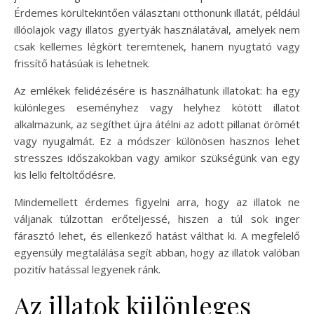
Érdemes körültekintően választani otthonunk illatát, például
illóolajok vagy illatos gyertyák használatával, amelyek nem
csak kellemes légkört teremtenek, hanem nyugtató vagy
frissítő hatásúak is lehetnek.
Az emlékek felidézésére is használhatunk illatokat: ha egy
különleges eseményhez vagy helyhez kötött illatot
alkalmazunk, az segíthet újra átélni az adott pillanat örömét
vagy nyugalmát. Ez a módszer különösen hasznos lehet
stresszes időszakokban vagy amikor szükségünk van egy
kis lelki feltöltődésre.
Mindemellett érdemes figyelni arra, hogy az illatok ne
váljanak túlzottan erőteljessé, hiszen a túl sok inger
fárasztó lehet, és ellenkező hatást válthat ki. A megfelelő
egyensúly megtalálása segít abban, hogy az illatok valóban
pozitív hatással legyenek ránk.
Az illatok különleges