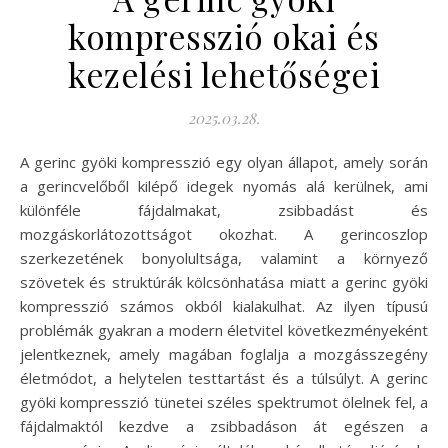
kompresszió okai és
kezelési lehetőségei
2025.03.28.
A gerinc gyöki kompresszió egy olyan állapot, amely során
a gerincvelőből kilépő idegek nyomás alá kerülnek, ami
különféle fájdalmakat, zsibbadást és
mozgáskorlátozottságot okozhat. A gerincoszlop
szerkezetének bonyolultsága, valamint a környező
szövetek és struktúrák kölcsönhatása miatt a gerinc gyöki
kompresszió számos okból kialakulhat. Az ilyen típusú
problémák gyakran a modern életvitel következményeként
jelentkeznek, amely magában foglalja a mozgásszegény
életmódot, a helytelen testtartást és a túlsúlyt. A gerinc
gyöki kompresszió tünetei széles spektrumot ölelnek fel, a
fájdalmaktól kezdve a zsibbadáson át egészen a