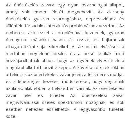
Az önértékelés zavara egy olyan pszichológiai állapot,
amely sok ember életét megnehezíti. Az alacsony
önértékelés gyakran szorongáshoz, depresszióhoz és
különféle társadalmi interakciós problémákhoz vezethet. Az
emberek, akik ezzel a problémával küzdenek, gyakran
önmagukat másokkal hasonlítják össze, és hajlamosak
elbagatellizálni saját sikereiket. A társadalmi elvárások, a
médiában megjelenő ideálok és a belső kritikák mind
hozzájárulhatnak ahhoz, hogy az egyének elveszítsék a
magukról alkotott pozitív képet. A következő szekciókban
áttekintjük az önértékelési zavar jeleit, a felismerés módját
és a lehetséges kezelési módszereket, hogy segítsünk
azoknak, akik ebben a helyzetben vannak. Az önértékelési
zavar jelei és tünetei Az önértékelési zavar
megnyilvánulásai széles spektrumon mozognak, és sok
esetben nehezen észlelhetők. A leggyakoribb tünetek
közé…