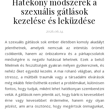
Hatékony módszerek a
szexuális gátlások
kezelése és leküzdése
2026.06.14.
A szexuális gátlások sok ember életében komoly akadályt
jelenthetnek, amelyek nemcsak az intimitás örömét
csökkentik, hanem az önbizalomra és a párkapcsolatok
minőségére is negatív hatással lehetnek. Ezek a belső
félelmek és feszültségek gyakran mélyen gyökereznek, és
nehéz őket egyedül kezelni. A mai rohanó világban, ahol a
stressz, a múltbéli traumák vagy a társadalmi elvárások
még inkább felerősíthetik ezeket a problémákat, különösen
fontos, hogy tudjuk, miként lehet hatékonyan szembenézni
velük. A gátlások nem jelentik azt, hogy bárki is kevesebbet
érne vagy kevesebbet érdemelne, hanem egy olyan
jelzést, ami arra ösztönöz, hogy megértsük önmagunkat,