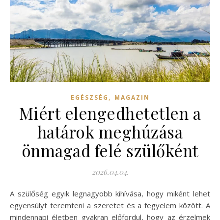
,
EGÉSZSÉG
MAGAZIN
Miért elengedhetetlen a
határok meghúzása
önmagad felé szülőként
2026.04.04.
A szülőség egyik legnagyobb kihívása, hogy miként lehet
egyensúlyt teremteni a szeretet és a fegyelem között. A
mindennapi életben gyakran előfordul, hogy az érzelmek