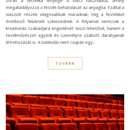
során a technika lényege a viasz használata, amely
megakadályozza a festék behatolását az anyagba. Ezáltal a
viaszolt részek világosabbak maradnak, míg a festékkel
érintkező felületek színesednek. A folyamat nemcsak a
kreativitás szabadjára engedését teszi lehetővé, hanem a
textilművészet egyedi és személyre szabott darabjainak
létrehozását is. A batikolás nem csupán egy…
TOVÁBB