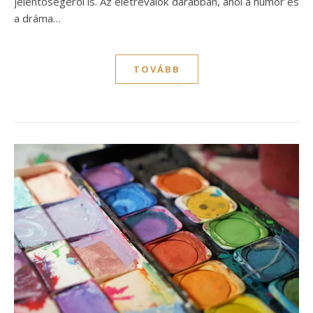
jelentőségéről is. Az életrevalók darabban, ahol a humor és
a dráma…
TOVÁBB