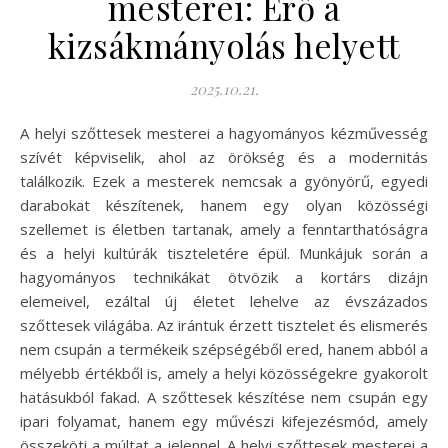
mesterei: Erő a
kizsákmányolás helyett
2025.10.21.
A helyi szőttesek mesterei a hagyományos kézművesség
szívét képviselik, ahol az örökség és a modernitás
találkozik. Ezek a mesterek nemcsak a gyönyörű, egyedi
darabokat készítenek, hanem egy olyan közösségi
szellemet is életben tartanak, amely a fenntarthatóságra
és a helyi kultúrák tiszteletére épül. Munkájuk során a
hagyományos technikákat ötvözik a kortárs dizájn
elemeivel, ezáltal új életet lehelve az évszázados
szőttesek világába. Az irántuk érzett tisztelet és elismerés
nem csupán a termékeik szépségéből ered, hanem abból a
mélyebb értékből is, amely a helyi közösségekre gyakorolt
hatásukból fakad. A szőttesek készítése nem csupán egy
ipari folyamat, hanem egy művészi kifejezésmód, amely
összeköti a múltat a jelennel. A helyi szőttesek mesterei a