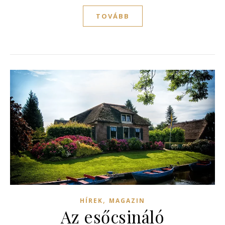
TOVÁBB
,
HÍREK
MAGAZIN
Az esőcsináló