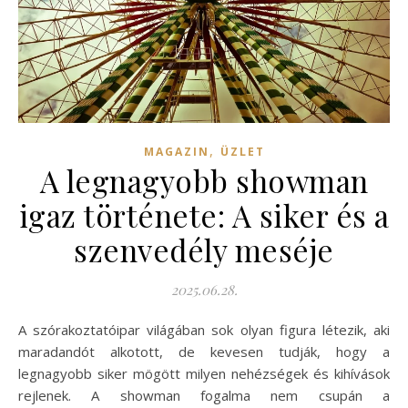
,
MAGAZIN
ÜZLET
A legnagyobb showman
igaz története: A siker és a
szenvedély meséje
2025.06.28.
A szórakoztatóipar világában sok olyan figura létezik, aki
maradandót alkotott, de kevesen tudják, hogy a
legnagyobb siker mögött milyen nehézségek és kihívások
rejlenek. A showman fogalma nem csupán a