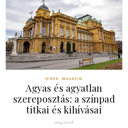
,
HÍREK
MAGAZIN
Agyas és agyatlan
szereposztás: a színpad
titkai és kihívásai
2024.10.18.