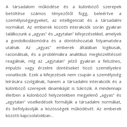
A társadalom működése és a különböző szerepek
betöltése számos tényezőtől függ, beleértve a
személyiségjegyeket, az intelligenciát és a társadalmi
normákat. Az emberek közötti interakciók során gyakran
találkozunk a „agyas” és „agytalan” kifejezésekkel, amelyek
a gondolkodásmódra és a döntéshozatali folyamatokra
utalnak. Az „agyas” emberek általában logikusak,
racionálisak, és a problémákra analitikus megközelítéssel
reagálnak, míg az „agytalan” jelző gyakran a felszínes,
impulzív vagy érzelmi döntéseket hozó személyekre
vonatkozik. Ezek a kifejezések nem csupán a személyiség
leírására szolgálnak, hanem a társadalmi interakciók és a
különböző szerepek dinamikáját is tükrözik. A mindennapi
életben a különböző helyzetekben megjelenő „agyas” és
„agytalan” viselkedések formálják a társadalmi normákat,
és befolyásolják a közösségek működését. Az emberek
közötti kapcsolatokban…