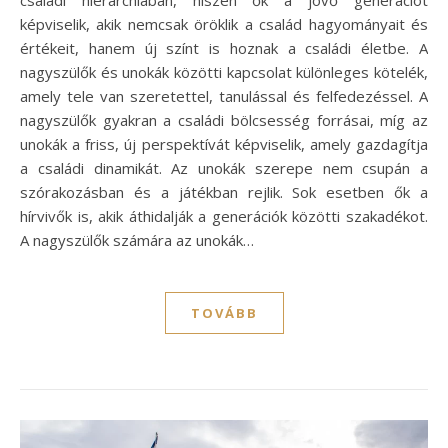
családi hierarchiában, hiszen ők a jövő generációt
képviselik, akik nemcsak öröklik a család hagyományait és
értékeit, hanem új színt is hoznak a családi életbe. A
nagyszülők és unokák közötti kapcsolat különleges kötelék,
amely tele van szeretettel, tanulással és felfedezéssel. A
nagyszülők gyakran a családi bölcsesség forrásai, míg az
unokák a friss, új perspektívát képviselik, amely gazdagítja
a családi dinamikát. Az unokák szerepe nem csupán a
szórakozásban és a játékban rejlik. Sok esetben ők a
hírvivők is, akik áthidalják a generációk közötti szakadékot.
A nagyszülők számára az unokák…
TOVÁBB