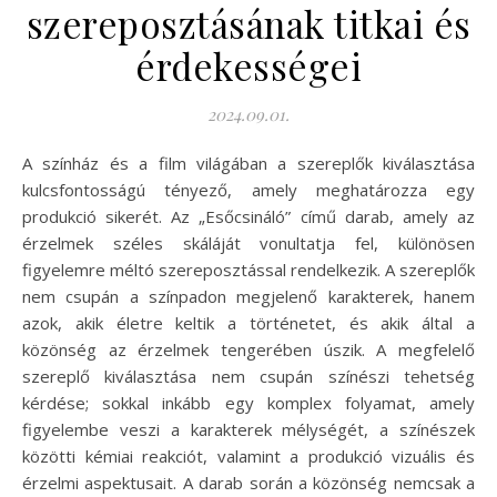
szereposztásának titkai és
érdekességei
2024.09.01.
A színház és a film világában a szereplők kiválasztása
kulcsfontosságú tényező, amely meghatározza egy
produkció sikerét. Az „Esőcsináló” című darab, amely az
érzelmek széles skáláját vonultatja fel, különösen
figyelemre méltó szereposztással rendelkezik. A szereplők
nem csupán a színpadon megjelenő karakterek, hanem
azok, akik életre keltik a történetet, és akik által a
közönség az érzelmek tengerében úszik. A megfelelő
szereplő kiválasztása nem csupán színészi tehetség
kérdése; sokkal inkább egy komplex folyamat, amely
figyelembe veszi a karakterek mélységét, a színészek
közötti kémiai reakciót, valamint a produkció vizuális és
érzelmi aspektusait. A darab során a közönség nemcsak a