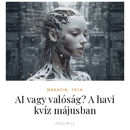
,
MAGAZIN
TECH
AI vagy valóság? A havi
kvíz májusban
2025.06.15.