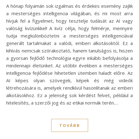
A hónap folyamán sok izgalmas és érdekes esemény zajlik
a mesterséges intelligencia világában, és mi most arra
hívjuk fel a figyelmet, hogy tesztelje tudását az AI vagy
valóság kvízünkkel! A kvíz célja, hogy felmérje, mennyire
tudja megkülönböztetni a mesterséges intelligenciával
generált tartalmakat a valódi, emberi alkotásoktól. Ez a
kihívás nemcsak szórakoztató, hanem tanulságos is, hiszen
a gyorsan fejlődő technológia egyre inkább befolyásolja a
mindennapi életünket. Az utóbbi években a mesterséges
intelligencia fejlődése hihetetlen ütemben haladt előre. Az
AI képes olyan szövegek, képek és még videók
létrehozására is, amelyek rendkívül hasonlítanak az emberi
alkotásokhoz. Ez a jelenség sok kérdést felvet, például a
hitelesítés, a szerzői jog és az etikai normák terén.…
TOVÁBB