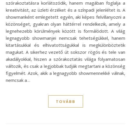
szórakoztatásra korlátozódik, hanem magában foglalja a
kreativitást, az üzleti érzéket és a színpadi jelenlétet is. A
showmanként emlegetett egyén, aki képes felvillanyozni a
közönséget, gyakran olyan háttérrel rendelkezik, amely a
legnehezebb körülmények között is formálódott. A világ
legnagyobb showmanjei nemcsak tehetségükkel, hanem
kitartásukkal és elhivatottságukkal is megkülönböztetik
magukat. A sikerhez vezető út sokszor rögös és tele van
akadályokkal, hiszen a szórakoztatás világa folyamatosan
változik, és csak a legjobbak tudják megtartani a közönség
figyelmét. Azok, akik a legnagyobb showmennekké válnak,
nemcsak a…
TOVÁBB