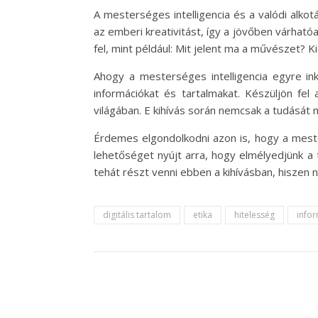
A mesterséges intelligencia és a valódi alko
az emberi kreativitást, így a jövőben várható
fel, mint például: Mit jelent ma a művészet? K
Ahogy a mesterséges intelligencia egyre in
információkat és tartalmakat. Készüljön fel
világában. E kihívás során nemcsak a tudását m
Érdemes elgondolkodni azon is, hogy a mester
lehetőséget nyújt arra, hogy elmélyedjünk a 
tehát részt venni ebben a kihívásban, hiszen
digitális tartalom
etika
hitelesség
info