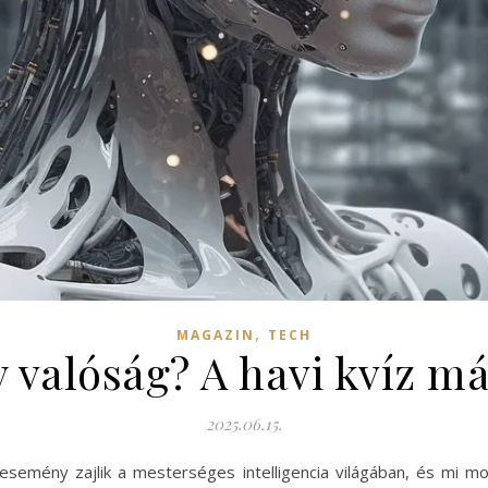
,
MAGAZIN
TECH
y valóság? A havi kvíz m
2025.06.15.
emény zajlik a mesterséges intelligencia világában, és mi most