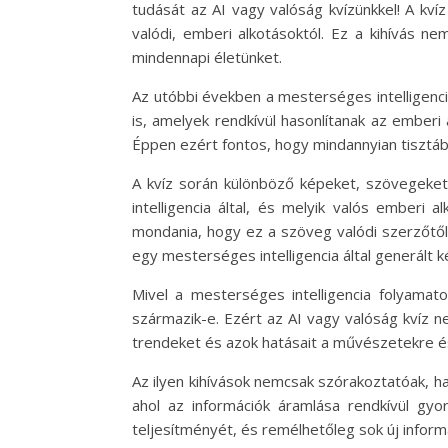
tudását az AI vagy valóság kvízünkkel! A kví
valódi, emberi alkotásoktól. Ez a kihívás n
mindennapi életünket.
Az utóbbi években a mesterséges intelligenc
is, amelyek rendkívül hasonlítanak az emberi 
Éppen ezért fontos, hogy mindannyian tisztáb
A kvíz során különböző képeket, szövegeket
intelligencia által, és melyik valós emberi
mondania, hogy ez a szöveg valódi szerzőtől
egy mesterséges intelligencia által generált k
Mivel a mesterséges intelligencia folyama
származik-e. Ezért az AI vagy valóság kvíz 
trendeket és azok hatásait a művészetekre é
Az ilyen kihívások nemcsak szórakoztatóak, ha
ahol az információk áramlása rendkívül gyo
teljesítményét, és remélhetőleg sok új infor