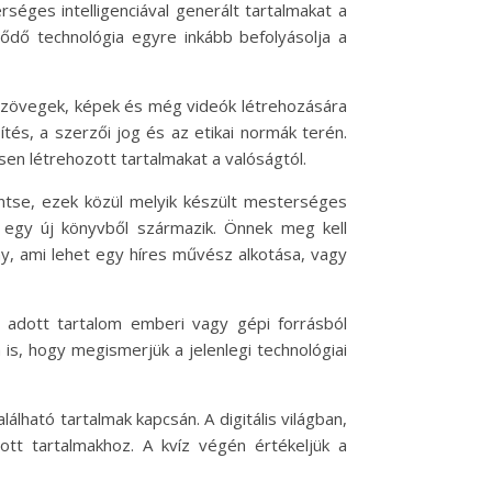
séges intelligenciával generált tartalmakat a
lődő technológia egyre inkább befolyásolja a
 szövegek, képek és még videók létrehozására
ítés, a szerzői jog és az etikai normák terén.
en létrehozott tartalmakat a valóságtól.
ntse, ezek közül melyik készült mesterséges
ly egy új könyvből származik. Önnek meg kell
y, ami lehet egy híres művész alkotása, vagy
 adott tartalom emberi vagy gépi forrásból
s, hogy megismerjük a jelenlegi technológiai
lható tartalmak kapcsán. A digitális világban,
ott tartalmakhoz. A kvíz végén értékeljük a