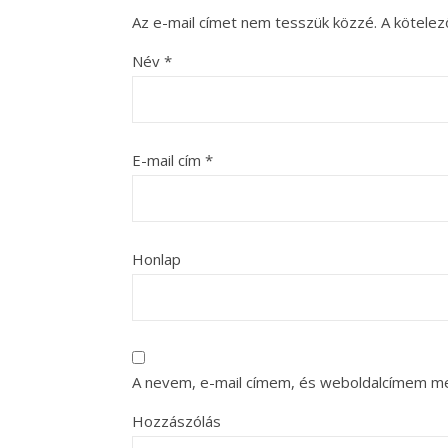
Az e-mail címet nem tesszük közzé.
A kötele
Név
*
E-mail cím
*
Honlap
A nevem, e-mail címem, és weboldalcímem m
Hozzászólás