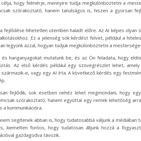
z célja, hogy felmérje, mennyire tudja megkülönböztetni a mester
emcsak szórakoztató, hanem tanulságos is, hiszen a gyorsan fej
ia fejlődése hihetetlen ütemben haladt előre. Az AI képes olyan
alkotásokhoz. Ez a jelenség sok kérdést felvet, például a hiteles
an legyünk azzal, hogyan tudjuk megkülönböztetni a mesterséges
 és hanganyagokat mutatunk be, és az Ön feladata, hogy eldö
 alkotás. Az első kérdés például egy szövegrészlet lehet, ame
 származik-e, vagy egy AI írta. A következő kérdés egy festmén
ép.
tosan fejlődik, sok esetben nehéz lehet megmondani, hogy egy
nemcsak szórakoztató, hanem egyúttal egy remek lehetőség arra i
s a kommunikációra.
nem segítenek abban is, hogy tudatosabbá váljunk a médiában talá
rs, kiemelten fontos, hogy tudatosan álljunk hozzá a fogyaszt
mációval gazdagodva távozik.