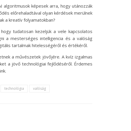
 AI algoritmusok képesek arra, hogy utánozzák
jlődés előrehaladtával olyan kérdések merülnek
nak a kreatív folyamatokban?
 hogy tudatosan kezeljük a vele kapcsolatos
gni a mesterséges intelligencia és a valóság
itális tartalmak hitelességéről és értékéről.
hetnek a művészetek jövőjére. A kvíz izgalmas
ket a jövő technológiai fejlődéséről. Érdemes
nk.
technológia
valóság