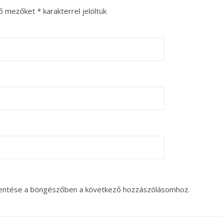
ző mezőket
*
karakterrel jelöltük
entése a böngészőben a következő hozzászólásomhoz.