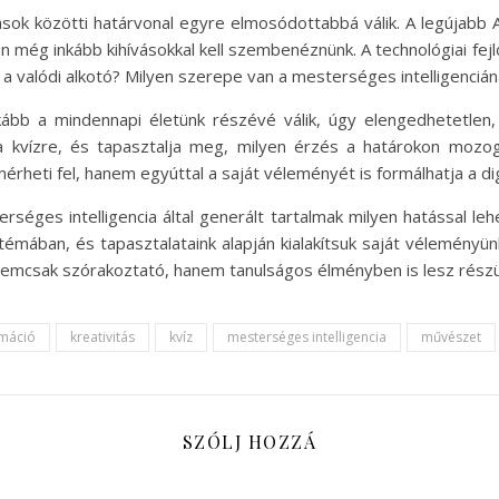
tások közötti határvonal egyre elmosódottabbá válik. A legújabb
an még inkább kihívásokkal kell szembenéznünk. A technológiai fe
i a valódi alkotó? Milyen szerepe van a mesterséges intelligenciá
kább a mindennapi életünk részévé válik, úgy elengedhetetlen,
 a kvízre, és tapasztalja meg, milyen érzés a határokon mozo
érheti fel, hanem egyúttal a saját véleményét is formálhatja a dig
séges intelligencia által generált tartalmak milyen hatással le
témában, és tapasztalataink alapján kialakítsuk saját véleményün
 nemcsak szórakoztató, hanem tanulságos élményben is lesz részü
rmáció
kreativitás
kvíz
mesterséges intelligencia
művészet
SZÓLJ HOZZÁ