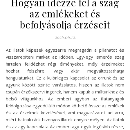
Hogyan idézze fel a szag
az emlékeket és
befolyásolja érzéseit
2026.06.12.
Az illatok képesek egyszerre megragadni a pillanatot és
visszarepíteni minket az időben. Egy-egy ismerős szag
hirtelen felidézhet régi élményeket, mély érzelmeket
hozhat felszínre, vagy akár megváltoztathatja
hangulatunkat. Ez a különleges kapcsolat az orrunk és az
agyunk között szinte varázslatos, hiszen az illatok nem
csupán érzékszervi ingerek, hanem kapuk a múltunkhoz és
belső világunkhoz. Az emberi agyban az illatanyagok
feldolgozása egyedülálló módon köthető össze az emlékek
és az érzelmek kezelésével, ami magyarázatot ad arra,
miért hatnak ránk bizonyos illatok ennyire mélyen. Az illatok
és az agy kapcsolata Az emberi agy egyik legősibb része,