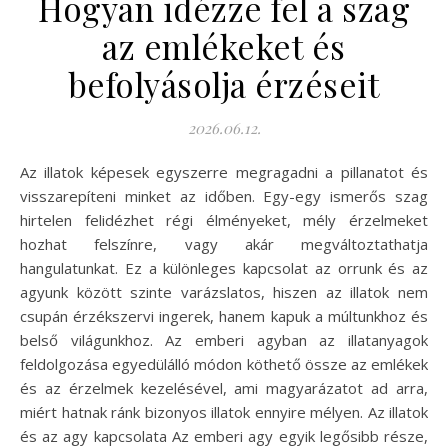
Hogyan idézze fel a szag
az emlékeket és
befolyásolja érzéseit
2026.06.12.
Az illatok képesek egyszerre megragadni a pillanatot és
visszarepíteni minket az időben. Egy-egy ismerős szag
hirtelen felidézhet régi élményeket, mély érzelmeket
hozhat felszínre, vagy akár megváltoztathatja
hangulatunkat. Ez a különleges kapcsolat az orrunk és az
agyunk között szinte varázslatos, hiszen az illatok nem
csupán érzékszervi ingerek, hanem kapuk a múltunkhoz és
belső világunkhoz. Az emberi agyban az illatanyagok
feldolgozása egyedülálló módon köthető össze az emlékek
és az érzelmek kezelésével, ami magyarázatot ad arra,
miért hatnak ránk bizonyos illatok ennyire mélyen. Az illatok
és az agy kapcsolata Az emberi agy egyik legősibb része,