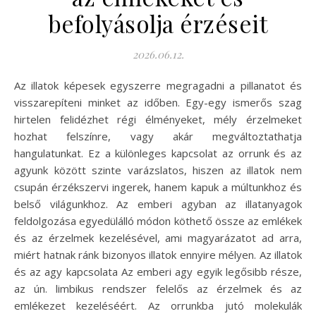
befolyásolja érzéseit
2026.06.12.
Az illatok képesek egyszerre megragadni a pillanatot és
visszarepíteni minket az időben. Egy-egy ismerős szag
hirtelen felidézhet régi élményeket, mély érzelmeket
hozhat felszínre, vagy akár megváltoztathatja
hangulatunkat. Ez a különleges kapcsolat az orrunk és az
agyunk között szinte varázslatos, hiszen az illatok nem
csupán érzékszervi ingerek, hanem kapuk a múltunkhoz és
belső világunkhoz. Az emberi agyban az illatanyagok
feldolgozása egyedülálló módon köthető össze az emlékek
és az érzelmek kezelésével, ami magyarázatot ad arra,
miért hatnak ránk bizonyos illatok ennyire mélyen. Az illatok
és az agy kapcsolata Az emberi agy egyik legősibb része,
az ún. limbikus rendszer felelős az érzelmek és az
emlékezet kezeléséért. Az orrunkba jutó molekulák