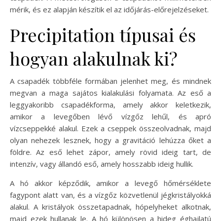
mérik, és ez alapján készítik el az időjárás-előrejelzéseket.
Precipitation típusai és
hogyan alakulnak ki?
A csapadék többféle formában jelenhet meg, és mindnek
megvan a maga sajátos kialakulási folyamata. Az eső a
leggyakoribb csapadékforma, amely akkor keletkezik,
amikor a levegőben lévő vízgőz lehűl, és apró
vízcseppekké alakul. Ezek a cseppek összeolvadnak, majd
olyan nehezek lesznek, hogy a gravitáció lehúzza őket a
földre. Az eső lehet zápor, amely rövid ideig tart, de
intenzív, vagy állandó eső, amely hosszabb ideig hullik.
A hó akkor képződik, amikor a levegő hőmérséklete
fagypont alatt van, és a vízgőz közvetlenül jégkristályokká
alakul. A kristályok összetapadnak, hópelyheket alkotnak,
majd ezek hullanak le. A hó különösen a hideg éghajlatú