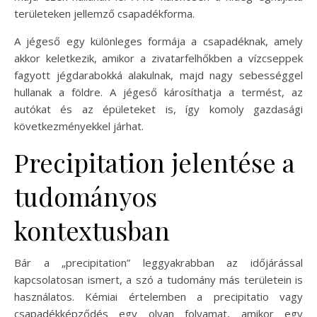
területeken jellemző csapadékforma.
A jégeső egy különleges formája a csapadéknak, amely
akkor keletkezik, amikor a zivatarfelhőkben a vízcseppek
fagyott jégdarabokká alakulnak, majd nagy sebességgel
hullanak a földre. A jégeső károsíthatja a termést, az
autókat és az épületeket is, így komoly gazdasági
következményekkel járhat.
Precipitation jelentése a
tudományos
kontextusban
Bár a „precipitation” leggyakrabban az időjárással
kapcsolatosan ismert, a szó a tudomány más területein is
használatos. Kémiai értelemben a precipitatio vagy
csapadékképződés egy olyan folyamat, amikor egy