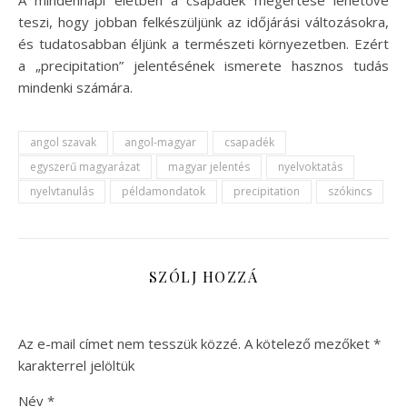
teszi, hogy jobban felkészüljünk az időjárási változásokra,
és tudatosabban éljünk a természeti környezetben. Ezért
a „precipitation” jelentésének ismerete hasznos tudás
mindenki számára.
angol szavak
angol-magyar
csapadék
egyszerű magyarázat
magyar jelentés
nyelvoktatás
nyelvtanulás
példamondatok
precipitation
szókincs
SZÓLJ HOZZÁ
Az e-mail címet nem tesszük közzé.
A kötelező mezőket
*
karakterrel jelöltük
Név
*