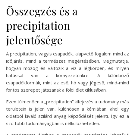
Összegzés és a
precipitation
jelentősége
A precipitation, vagyis csapadék, alapvető fogalom mind az
időjárás, mind a természet megértésében. Megmutatja,
hogyan mozog és változik a víz a légkörben, és milyen
hatással van a környezetünkre. A különböző
csapadékformák, mint az eső, hó vagy jégeső, mind-mind
fontos szerepet játszanak a földi élet ciklusában.
Ezen túlmenően a „precipitation” kifejezés a tudomány más
területein is jelen van, különösen a kémiában, ahol egy
oldatból kiváló szilárd anyag képződését jelenti. Így ez a
szó több tudományágban is nélkülözhetetlen.
A mindennapi életben a csapadék megértése lehetővé