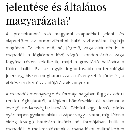
jelentése és általános
magyarázata?
A „precipitation” szó magyarul csapadékot jelent, és
alapvetően az atmoszférából hulló vízformákat foglalja
magában. Ez lehet eső, hó, jégeső, vagy akár dér is. A
csapadék a légkörben lévő vízgőz kondenzációja vagy
fagyása révén keletkezik, majd a gravitáció hatására a
földre hullik. Ez az egyik legfontosabb meteorológiai
jelenség, hiszen meghatározza a növényzet fejlődését, a
vízkészleteket és az időjárási viszonyokat.
A csapadék mennyisége és formája nagyban függ az adott
terület éghajlatától, a légköri hőmérséklettől, valamint a
levegő nedvességtartalmától. Például egy forró, párás
nyári napon gyakran alakul ki zápor vagy zivatar, míg télen a
hideg levegő hatására inkább hó formájában hullik a
csapadék. A meteorológusok a csapadékot milliméterben