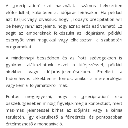
A „precipitation” szó használata számos helyzetben
előfordulhat, különösen az időjárás leírásakor. Ha például
azt halljuk vagy olvassuk, hogy „Today’s precipitation will
be heavy rain,” azt jelenti, hogy aznap erős eső várható. Ez
segít az embereknek felkészülni az időjárásra, például
esernyőt vinni magukkal vagy elhalasztani a szabadtéri
programokat.
A mindennapi beszédben és az írott szövegekben is
gyakran találkozhatunk ezzel a kifejezéssel, például
hírekben vagy időjárás-jelentésekben. Emellett a
tudományos cikkekben is fontos, amikor a meteorológiai
vagy kémiai folyamatokról írnak.
Fontos megjegyezni, hogy a „precipitation” szó
összefüggésében mindig figyeljük meg a kontextust, mert
más-más jelentéssel bírhat az időjárás vagy a kémia
területén. Így elkerülhető a félreértés, és pontosabban
értelmezhető a mondanivaló.