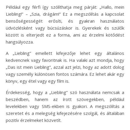
Például egy férfi így szólíthatja meg párját: „Hallo, mein
Liebling!” – „Szia, drágám!” Ez a megszólítás a kapcsolat
bensőségességét erősíti, és gyakran használatos
üdvözlésként vagy búcsúzáskor is. Gyerekek és szülők
között is elterjedt ez a forma, ami az érzelmi kötődést
hangsúlyozza.
A „Liebling” emellett kifejezője lehet egy általános
kedvencnek vagy favoritnak is. Ha valaki azt mondja, hogy
„Das ist mein Liebling”, azzal azt jelzi, hogy az adott dolog
vagy személy különösen fontos számára. Ez lehet akár egy
könyv, egy étel vagy egy film is.
Érdekesség, hogy a „Liebling” szó használata nemcsak a
beszédben, hanem az írott szövegekben, például
levelekben vagy SMS-ekben is gyakori. A megszólítás a
szeretet és a melegség kifejezésére szolgál, és általában
pozitív érzelmeket közvetít.