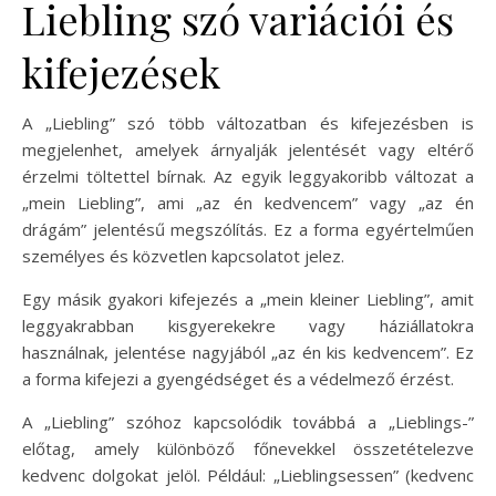
Liebling szó variációi és
kifejezések
A „Liebling” szó több változatban és kifejezésben is
megjelenhet, amelyek árnyalják jelentését vagy eltérő
érzelmi töltettel bírnak. Az egyik leggyakoribb változat a
„mein Liebling”, ami „az én kedvencem” vagy „az én
drágám” jelentésű megszólítás. Ez a forma egyértelműen
személyes és közvetlen kapcsolatot jelez.
Egy másik gyakori kifejezés a „mein kleiner Liebling”, amit
leggyakrabban kisgyerekekre vagy háziállatokra
használnak, jelentése nagyjából „az én kis kedvencem”. Ez
a forma kifejezi a gyengédséget és a védelmező érzést.
A „Liebling” szóhoz kapcsolódik továbbá a „Lieblings-”
előtag, amely különböző főnevekkel összetételezve
kedvenc dolgokat jelöl. Például: „Lieblingsessen” (kedvenc