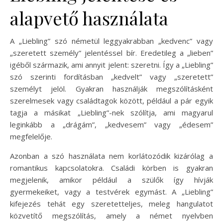
alapvető használata
A „Liebling” szó németül leggyakrabban „kedvenc” vagy
„szeretett személy” jelentéssel bír. Eredetileg a „lieben”
igéből származik, ami annyit jelent: szeretni. Így a „Liebling”
szó szerinti fordításban „kedvelt” vagy „szeretett”
személyt jelöl. Gyakran használják megszólításként
szerelmesek vagy családtagok között, például a pár egyik
tagja a másikat „Liebling”-nek szólítja, ami magyarul
leginkább a „drágám”, „kedvesem” vagy „édesem”
megfelelője.
Azonban a szó használata nem korlátozódik kizárólag a
romantikus kapcsolatokra. Családi körben is gyakran
megjelenik, amikor például a szülők így hívják
gyermekeiket, vagy a testvérek egymást. A „Liebling”
kifejezés tehát egy szeretetteljes, meleg hangulatot
közvetítő megszólítás, amely a német nyelvben