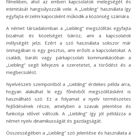
filmekben, ahol az emberi kapcsolatok melegségét és
intimitását hangsúlyozzák vele. A „Liebling” használata így
egyfajta érzelmi kapocsként működik a közönség számára.
A német társadalomban a „Liebling” megszólítás egyfajta
bizalmat és közelséget tükröz, ami a kapcsolatok
mélységét jelzi. Ezért a szó használata sokszor már
önmagában is egy gesztus, ami erősíti a kapcsolatokat. A
családi, baráti vagy párkapcsolati kommunikációban a
„Liebling” segít kifejezni a szeretetet, a törődést és a
megbecsülést.
Nyelvészeti szempontból a „Liebling” érdekes példa arra,
hogyan alakulhat ki egy főnévből megszólításként is
használható szó. Ez a folyamat a nyelv természetes
fejlődésének része, amelyben a szavak jelentése és
funkciója idővel változik. A „Liebling” így jól példázza a
német nyelv dinamikusságát és gazdagságát.
Összességében a „Liebling” szó jelentése és használata a