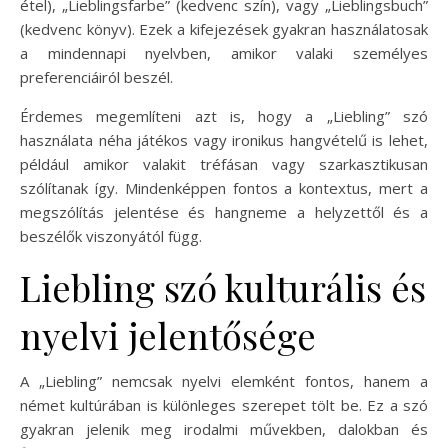
étel), „Lieblingsfarbe” (kedvenc szín), vagy „Lieblingsbuch”
(kedvenc könyv). Ezek a kifejezések gyakran használatosak
a mindennapi nyelvben, amikor valaki személyes
preferenciáiról beszél.
Érdemes megemlíteni azt is, hogy a „Liebling” szó
használata néha játékos vagy ironikus hangvételű is lehet,
például amikor valakit tréfásan vagy szarkasztikusan
szólítanak így. Mindenképpen fontos a kontextus, mert a
megszólítás jelentése és hangneme a helyzettől és a
beszélők viszonyától függ.
Liebling szó kulturális és
nyelvi jelentősége
A „Liebling” nemcsak nyelvi elemként fontos, hanem a
német kultúrában is különleges szerepet tölt be. Ez a szó
gyakran jelenik meg irodalmi művekben, dalokban és