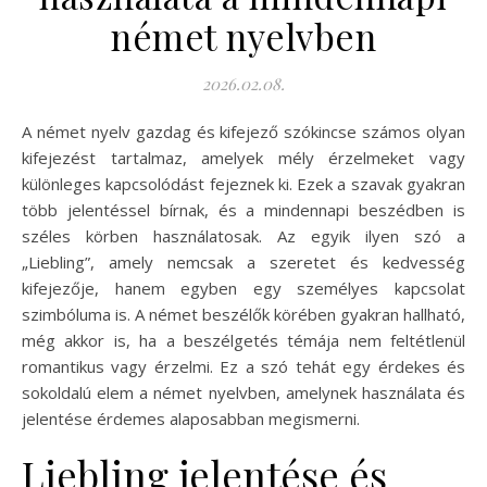
német nyelvben
2026.02.08.
A német nyelv gazdag és kifejező szókincse számos olyan
kifejezést tartalmaz, amelyek mély érzelmeket vagy
különleges kapcsolódást fejeznek ki. Ezek a szavak gyakran
több jelentéssel bírnak, és a mindennapi beszédben is
széles körben használatosak. Az egyik ilyen szó a
„Liebling”, amely nemcsak a szeretet és kedvesség
kifejezője, hanem egyben egy személyes kapcsolat
szimbóluma is. A német beszélők körében gyakran hallható,
még akkor is, ha a beszélgetés témája nem feltétlenül
romantikus vagy érzelmi. Ez a szó tehát egy érdekes és
sokoldalú elem a német nyelvben, amelynek használata és
jelentése érdemes alaposabban megismerni.
Liebling jelentése és