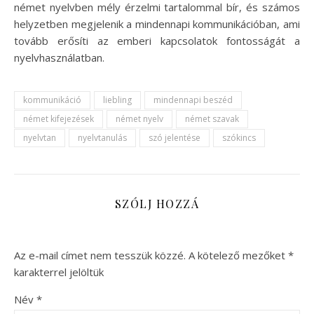
német nyelvben mély érzelmi tartalommal bír, és számos
helyzetben megjelenik a mindennapi kommunikációban, ami
tovább erősíti az emberi kapcsolatok fontosságát a
nyelvhasználatban.
kommunikáció
liebling
mindennapi beszéd
német kifejezések
német nyelv
német szavak
nyelvtan
nyelvtanulás
szó jelentése
szókincs
SZÓLJ HOZZÁ
Az e-mail címet nem tesszük közzé.
A kötelező mezőket
*
karakterrel jelöltük
Név
*