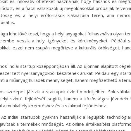
gokat és innovatív ötleteket használnak, hogy hasznos és megfi
ött, és a fiatal vállalkozók új megoldásokkal próbálják felvenni 
atóság és a helyi erőforrások kiaknázása terén, ami nemc
sát is.
nysága lehetővé teszi, hogy a helyi anyagokat felhasználva olyan t
elembe veszik a helyi igényeket és körülményeket. Például 
okkal, ezzel nem csupán megőrizve a kulturális örökséget, han
os indiai startup középpontjában áll. Az újonnan alapított cége
eszerzett nyersanyagokból készítenek árukat. Például egy start
i a műanyag hulladék mennyiségét, hanem megfizethető alternatí
 szerepet játszik a startupok üzleti modelljeiben. Sok vállalat
lyi szintű fejlődését segítik, hanem a közösségek jövedelmét
árul a munkahelyteremtéshez és a szakmai fejlődéshez.
z indiai startupok gyakran használják a legújabb technológiai
javítsák a termékek minőségét. Az online értékesítési platfor