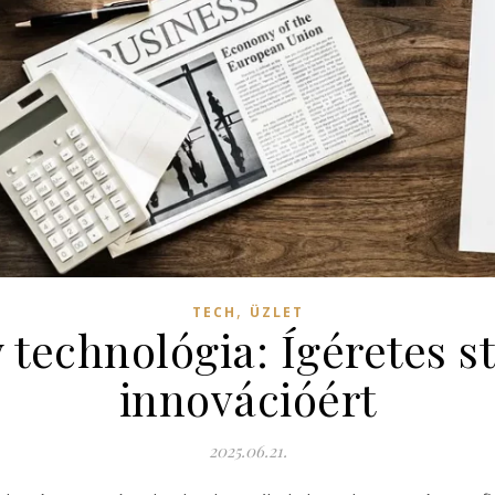
,
TECH
ÜZLET
technológia: Ígéretes s
innovációért
2025.06.21.