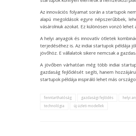
startupok könnyen elérhetik a nemzetközi piac
Az innovációs folyamat során a startupok nemc
alapú megoldások egyre népszerűbbek, lehe
vásárolniuk azokat. Ez különösen vonzó lehet
A helyi anyagok és innovatív ötletek kombin
terjedéséhez is. Az indiai startupok példája 
jövőhöz. E vállalatok sikere nemcsak a gazdas
A jövőben várhatóan még több indiai startup
gazdaság fejlődését segíti, hanem hozzájárul 
startupok példája inspiráló lehet más ország
fenntarthatóság
gazdasági fejlődés
helyi a
technológia
új üzleti modellek