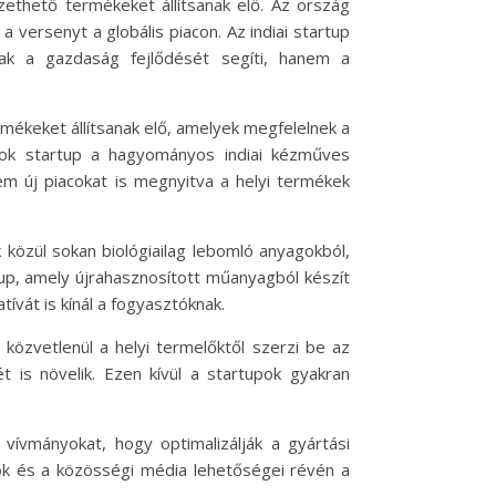
zethető termékeket állítsanak elő. Az ország
a versenyt a globális piacon. Az indiai startup
sak a gazdaság fejlődését segíti, hanem a
ermékeket állítsanak elő, amelyek megfelelnek a
sok startup a hagyományos indiai kézműves
em új piacokat is megnyitva a helyi termékek
k közül sokan biológiailag lebomló anyagokból,
up, amely újrahasznosított műanyagból készít
vát is kínál a fogyasztóknak.
 közvetlenül a helyi termelőktől szerzi be az
 is növelik. Ezen kívül a startupok gyakran
 vívmányokat, hogy optimalizálják a gyártási
mok és a közösségi média lehetőségei révén a