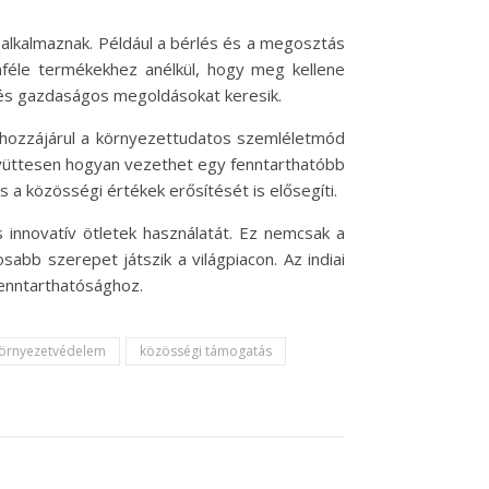
s alkalmaznak. Például a bérlés és a megosztás
féle termékekhez anélkül, hogy meg kellene
ó és gazdaságos megoldásokat keresik.
m hozzájárul a környezettudatos szemléletmód
 együttesen hogyan vezethet egy fenntarthatóbb
 a közösségi értékek erősítését is elősegíti.
 innovatív ötletek használatát. Ez nemcsak a
sabb szerepet játszik a világpiacon. Az indiai
fenntarthatósághoz.
örnyezetvédelem
közösségi támogatás