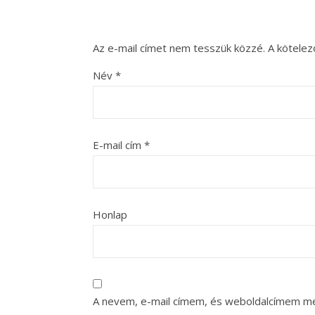
Az e-mail címet nem tesszük közzé.
A kötele
Név
*
E-mail cím
*
Honlap
A nevem, e-mail címem, és weboldalcímem m