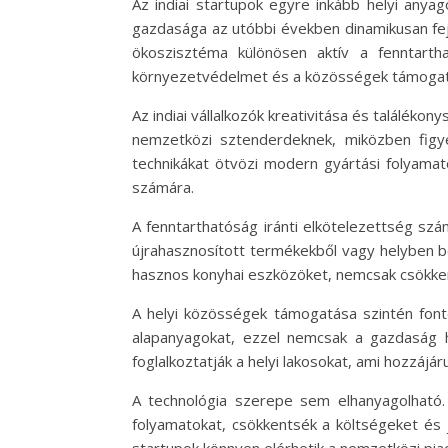
Az indiai startupok egyre inkább helyi anya
gazdasága az utóbbi években dinamikusan fejlőd
ökoszisztéma különösen aktív a fenntarth
környezetvédelmet és a közösségek támogatá
Az indiai vállalkozók kreativitása és találéko
nemzetközi sztenderdeknek, miközben figy
technikákat ötvözi modern gyártási folyamat
számára.
A fenntarthatóság iránti elkötelezettség szám
újrahasznosított termékekből vagy helyben b
hasznos konyhai eszközöket, nemcsak csökkent
A helyi közösségek támogatása szintén fontos
alapanyagokat, ezzel nemcsak a gazdaság he
foglalkoztatják a helyi lakosokat, ami hozzáj
A technológia szerepe sem elhanyagolható. A
folyamatokat, csökkentsék a költségeket és 