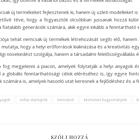
okat, így bővítve a vásárlói bázist és a termékek láthatóságát.
sak új termékeket fejlesztenek ki, hanem új üzleti modelleket i
tővé téve, hogy a fogyasztók olcsóbban jussanak hozzá külön
 a fiatalabb generációk számára, akik egyre inkább a fenntarthat
ációja tehát nemcsak új termékek létrehozását segíti elő, hane
jól mutatja, hogy a helyi erőforrások kiaknázása és a kreativitás
ági növekedést szolgálja, hanem a társadalmi felelősségvállalás és
 fog megjelenni a piacon, amelyek folytatják a helyi anyagok és
a globális fenntarthatósági célok eléréséhez is, így egyre fonto
ok számára is, amelyek hasonló utat keresnek a fejlődéshez és a 
nyagok
indiai startupok
innováció
kézműves hagyományok
k
SZÓLJ HOZZÁ