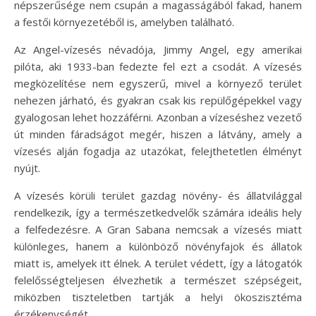
népszerűsége nem csupán a magasságából fakad, hanem
a festői környezetéből is, amelyben található.
Az Angel-vízesés névadója, Jimmy Angel, egy amerikai
pilóta, aki 1933-ban fedezte fel ezt a csodát. A vízesés
megközelítése nem egyszerű, mivel a környező terület
nehezen járható, és gyakran csak kis repülőgépekkel vagy
gyalogosan lehet hozzáférni. Azonban a vízeséshez vezető
út minden fáradságot megér, hiszen a látvány, amely a
vízesés alján fogadja az utazókat, felejthetetlen élményt
nyújt.
A vízesés körüli terület gazdag növény- és állatvilággal
rendelkezik, így a természetkedvelők számára ideális hely
a felfedezésre. A Gran Sabana nemcsak a vízesés miatt
különleges, hanem a különböző növényfajok és állatok
miatt is, amelyek itt élnek. A terület védett, így a látogatók
felelősségteljesen élvezhetik a természet szépségeit,
miközben tiszteletben tartják a helyi ökoszisztéma
érzékenységét.