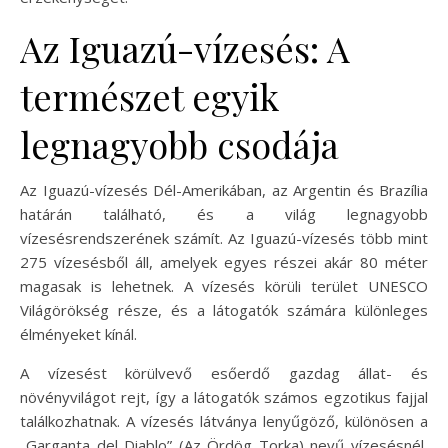
Az Iguazú-vízesés: A
természet egyik
legnagyobb csodája
Az Iguazú-vízesés Dél-Amerikában, az Argentin és Brazília
határán található, és a világ legnagyobb
vízesésrendszerének számít. Az Iguazú-vízesés több mint
275 vízesésből áll, amelyek egyes részei akár 80 méter
magasak is lehetnek. A vízesés körüli terület UNESCO
Világörökség része, és a látogatók számára különleges
élményeket kínál.
A vízesést körülvevő esőerdő gazdag állat- és
növényvilágot rejt, így a látogatók számos egzotikus fajjal
találkozhatnak. A vízesés látványa lenyűgöző, különösen a
„Garganta del Diablo” (Az Ördög Torka) nevű vízesésnél,