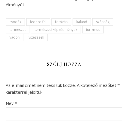
élményét.
csodák
fedezd fel
fotózás
kaland
szépség
természet
természeti képződmények
turizmus
vadon
vízesések
SZÓLJ HOZZÁ
Az e-mail címet nem tesszük közzé.
A kötelező mezőket
*
karakterrel jelöltük
Név
*