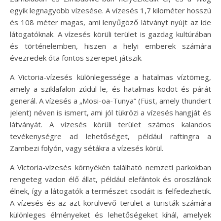
egyik legnagyobb vízesése. A vízesés 1,7 kilométer hosszú
és 108 méter magas, ami lenyűgöző látványt nyújt az ide
látogatóknak. A vízesés körüli terület is gazdag kultúrában
és történelemben, hiszen a helyi emberek számára
évezredek óta fontos szerepet játszik.
A Victoria-vízesés különlegessége a hatalmas víztömeg,
amely a sziklafalon zúdul le, és hatalmas ködöt és párát
generál. A vízesés a „Mosi-oa-Tunya” (Füst, amely thundert
jelent) néven is ismert, ami jól tükrözi a vízesés hangját és
látványát. A vízesés körüli terület számos kalandos
tevékenységre ad lehetőséget, például raftingra a
Zambezi folyón, vagy sétákra a vízesés körül.
A Victoria-vízesés környékén található nemzeti parkokban
rengeteg vadon élő állat, például elefántok és oroszlánok
élnek, így a látogatók a természet csodáit is felfedezhetik.
A vízesés és az azt körülvevő terület a turisták számára
különleges élményeket és lehetőségeket kínál, amelyek