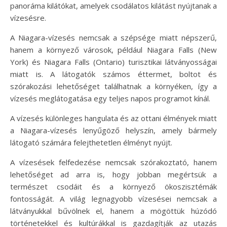
panoráma kilátókat, amelyek csodálatos kilátást nyújtanak a
vízesésre.
A Niagara-vízesés nemcsak a szépsége miatt népszerű,
hanem a környező városok, például Niagara Falls (New
York) és Niagara Falls (Ontario) turisztikai látványosságai
miatt is. A látogatók számos éttermet, boltot és
szórakozási lehetőséget találhatnak a környéken, így a
vízesés meglátogatása egy teljes napos programot kínál.
A vízesés különleges hangulata és az ottani élmények miatt
a Niagara-vízesés lenyűgöző helyszín, amely bármely
látogató számára felejthetetlen élményt nyújt.
A vízesések felfedezése nemcsak szórakoztató, hanem
lehetőséget ad arra is, hogy jobban megértsük a
természet csodáit és a környező ökoszisztémák
fontosságát. A világ legnagyobb vízesései nemcsak a
látványukkal bűvölnek el, hanem a mögöttük húzódó
történetekkel és kultúrákkal is gazdagítják az utazás