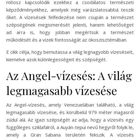
mítosz kapcsolódik ezekhez a csodálatos természeti
képződményekhez, amelyek még varázslatosabbá teszik
őket. A vízesések felfedezése nem csupán a természet
szépségének megismerését jelenti, hanem lehetőséget
ad arra is, hogy jobban megértsük a természet
működését és a vizek fontosságát az ökoszisztémában.
E cikk célja, hogy bemutassa a világ legnagyobb vízeséseit,
kiemelve azok különlegességeit és szépségét.
Az Angel-vízesés: A világ
legmagasabb vízesése
Az Angel-vízesés, amely Venezuelában található, a világ
legmagasabb vízesése, és körülbelül 979 méter magasról
zúdul alá. Az igazi szépségét az adja, hogy a vízesés egy
függőleges sziklafalról, a Auyán-tepui nevű hegyről folyik le,
amely a Gran Sabana területén fekszik. A vízesés