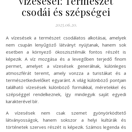
vízesései: Természet
csodái és szépségei
2025.06.20.
A vízesések a természet csodálatos alkotásai, amelyek
nem csupán lenyűgöző látványt nyújtanak, hanem sok
esetben a környező ökoszisztémák fontos részét is
képezik. A víz mozgása és a levegőben terjedő finom
permet, amelyet a vízesések generálnak, különleges
atmoszférát teremt, amely vonzza a turistákat és a
természetkedvelőket egyaránt. A világ különböző pontjain
található vízesések különböző formákkal, méretekkel és
szépséggel rendelkeznek, így mindegyik saját egyedi
karakterével bír.
A vízesések nem csak szemet gyönyörködtető
látványosságok, hanem sokszor a helyi kultúrák és
történetek szerves részét is képezik. Számos legenda és