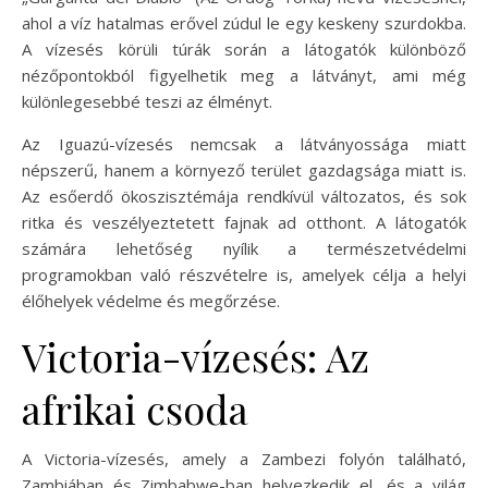
ahol a víz hatalmas erővel zúdul le egy keskeny szurdokba.
A vízesés körüli túrák során a látogatók különböző
nézőpontokból figyelhetik meg a látványt, ami még
különlegesebbé teszi az élményt.
Az Iguazú-vízesés nemcsak a látványossága miatt
népszerű, hanem a környező terület gazdagsága miatt is.
Az esőerdő ökoszisztémája rendkívül változatos, és sok
ritka és veszélyeztetett fajnak ad otthont. A látogatók
számára lehetőség nyílik a természetvédelmi
programokban való részvételre is, amelyek célja a helyi
élőhelyek védelme és megőrzése.
Victoria-vízesés: Az
afrikai csoda
A Victoria-vízesés, amely a Zambezi folyón található,
Zambiában és Zimbabwe-ban helyezkedik el, és a világ