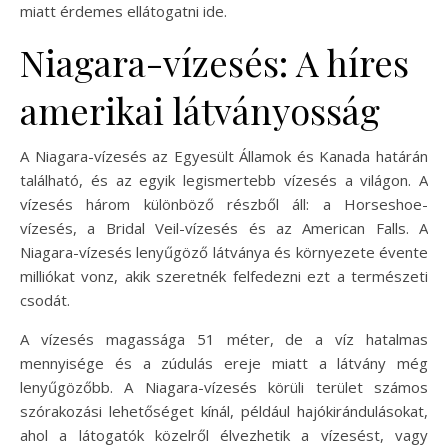
miatt érdemes ellátogatni ide.
Niagara-vízesés: A híres
amerikai látványosság
A Niagara-vízesés az Egyesült Államok és Kanada határán
található, és az egyik legismertebb vízesés a világon. A
vízesés három különböző részből áll: a Horseshoe-
vízesés, a Bridal Veil-vízesés és az American Falls. A
Niagara-vízesés lenyűgöző látványa és környezete évente
milliókat vonz, akik szeretnék felfedezni ezt a természeti
csodát.
A vízesés magassága 51 méter, de a víz hatalmas
mennyisége és a zúdulás ereje miatt a látvány még
lenyűgözőbb. A Niagara-vízesés körüli terület számos
szórakozási lehetőséget kínál, például hajókirándulásokat,
ahol a látogatók közelről élvezhetik a vízesést, vagy