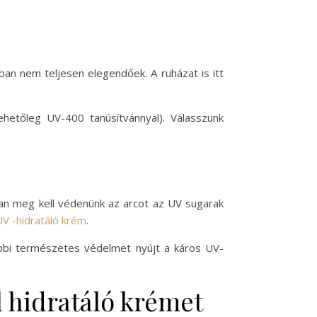
ban nem teljesen elegendőek. A ruházat is itt
hetőleg UV-400 tanúsítvánnyal). Válasszunk
ban meg kell védenünk az arcot az UV sugarak
UV -hidratáló krém
.
bbi természetes védelmet nyújt a káros UV-
 hidratáló krémet