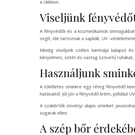
a cikkben.
Viseljünk fényvédőt
A fényvédők és a kozmetikumok önmagukban 
segít, ide tartoznak a sapkák, UV -védelemme
Mindig viseljünk széles karimájú kalapot 
kényelmes, sötét és vastag szövetű ruhákat,
Használjunk smink
A tökéletes sminkre egy réteg fényvédő kené
hatásaitól. Jól jön a fényvédő krém, például
A szakértők növényi alapú sminket javasol
sugarak ellen.
A szép bőr érdekéb