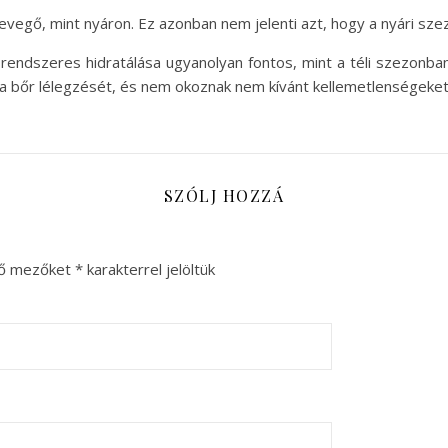
egő, mint nyáron. Ez azonban nem jelenti azt, hogy a nyári szez
 rendszeres hidratálása ugyanolyan fontos, mint a téli szezonb
 a bőr lélegzését, és nem okoznak nem kívánt kellemetlenségeket
SZÓLJ HOZZÁ
ző mezőket
*
karakterrel jelöltük