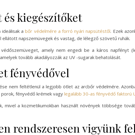
 és kiegészítőket
ideálisak a
bőr védelmére a forró nyári napsütéstől
. Ezek azon
l ellátott napszemüvegek és vastag, de lélegző szövetű ruhák.
és védőszemüveget, amely nem engedi be a káros napfényt (le
 amelyek tovább akadályozzák az UV -sugarak behatolását.
et fényvédővel
se nem feltétlenül a legjobb ötlet az arcbőr védelmére. Azon
 UV porok, fényvédő krémek vagy
legalább 30-as fényvédő faktorú 
nak, mivel a kozmetikumokban használt növények többsége tová
en rendszeresen vigyünk fel