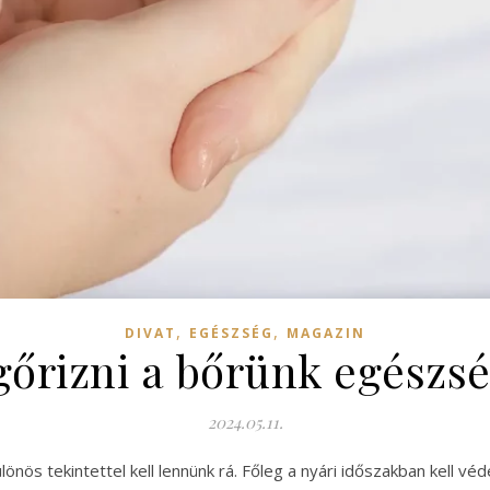
,
,
DIVAT
EGÉSZSÉG
MAGAZIN
gőrizni a bőrünk egészsé
2024.05.11.
nös tekintettel kell lennünk rá. Főleg a nyári időszakban kell vé