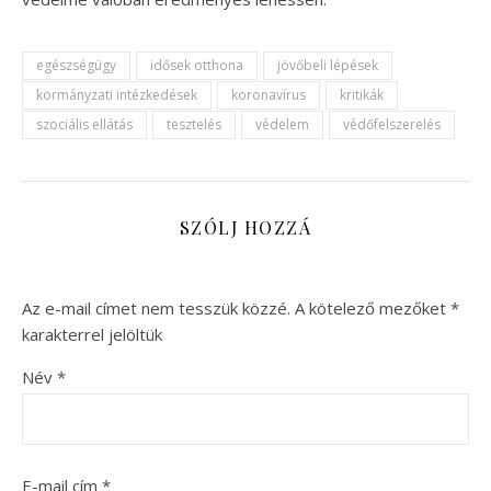
egészségügy
idősek otthona
jövőbeli lépések
kormányzati intézkedések
koronavírus
kritikák
szociális ellátás
tesztelés
védelem
védőfelszerelés
SZÓLJ HOZZÁ
Az e-mail címet nem tesszük közzé.
A kötelező mezőket
*
karakterrel jelöltük
Név
*
E-mail cím
*