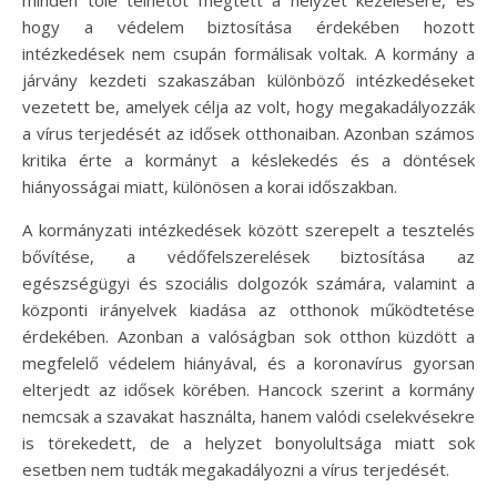
hogy a védelem biztosítása érdekében hozott
intézkedések nem csupán formálisak voltak. A kormány a
járvány kezdeti szakaszában különböző intézkedéseket
vezetett be, amelyek célja az volt, hogy megakadályozzák
a vírus terjedését az idősek otthonaiban. Azonban számos
kritika érte a kormányt a késlekedés és a döntések
hiányosságai miatt, különösen a korai időszakban.
A kormányzati intézkedések között szerepelt a tesztelés
bővítése, a védőfelszerelések biztosítása az
egészségügyi és szociális dolgozók számára, valamint a
központi irányelvek kiadása az otthonok működtetése
érdekében. Azonban a valóságban sok otthon küzdött a
megfelelő védelem hiányával, és a koronavírus gyorsan
elterjedt az idősek körében. Hancock szerint a kormány
nemcsak a szavakat használta, hanem valódi cselekvésekre
is törekedett, de a helyzet bonyolultsága miatt sok
esetben nem tudták megakadályozni a vírus terjedését.