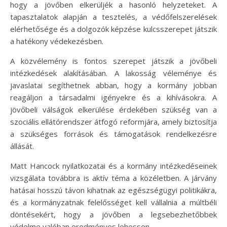
hogy a jövőben elkerüljék a hasonló helyzeteket. A
tapasztalatok alapján a tesztelés, a védőfelszerelések
elérhetősége és a dolgozók képzése kulcsszerepet játszik
a hatékony védekezésben.
A közvélemény is fontos szerepet játszik a jövőbeli
intézkedések alakításában. A lakosság véleménye és
javaslatai segíthetnek abban, hogy a kormány jobban
reagáljon a társadalmi igényekre és a kihívásokra. A
jövőbeli válságok elkerülése érdekében szükség van a
szociális ellátórendszer átfogó reformjára, amely biztosítja
a szükséges források és támogatások rendelkezésre
állását.
Matt Hancock nyilatkozatai és a kormány intézkedéseinek
vizsgálata továbbra is aktív téma a közéletben. A járvány
hatásai hosszú távon kihatnak az egészségügyi politikákra,
és a kormányzatnak felelősséget kell vállalnia a múltbéli
döntésekért, hogy a jövőben a legsebezhetőbbek
védelme valóban eredményes lehessen.