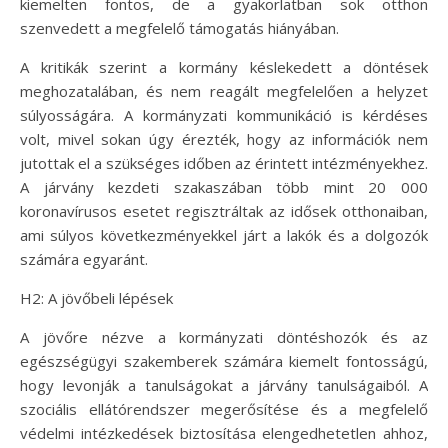
kiemelten fontos, de a gyakorlatban sok otthon
szenvedett a megfelelő támogatás hiányában.
A kritikák szerint a kormány késlekedett a döntések
meghozatalában, és nem reagált megfelelően a helyzet
súlyosságára. A kormányzati kommunikáció is kérdéses
volt, mivel sokan úgy érezték, hogy az információk nem
jutottak el a szükséges időben az érintett intézményekhez.
A járvány kezdeti szakaszában több mint 20 000
koronavírusos esetet regisztráltak az idősek otthonaiban,
ami súlyos következményekkel járt a lakók és a dolgozók
számára egyaránt.
H2: A jövőbeli lépések
A jövőre nézve a kormányzati döntéshozók és az
egészségügyi szakemberek számára kiemelt fontosságú,
hogy levonják a tanulságokat a járvány tanulságaiból. A
szociális ellátórendszer megerősítése és a megfelelő
védelmi intézkedések biztosítása elengedhetetlen ahhoz,