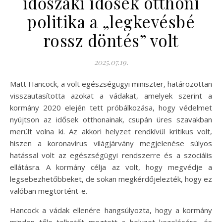
időszaki idősek otthoni
politika a „legkevésbé
rossz döntés” volt
2025.07.19.
Matt Hancock, a volt egészségügyi miniszter, határozottan
visszautasította azokat a vádakat, amelyek szerint a
kormány 2020 elején tett próbálkozása, hogy védelmet
nyújtson az idősek otthonainak, csupán üres szavakban
merült volna ki. Az akkori helyzet rendkívül kritikus volt,
hiszen a koronavírus világjárvány megjelenése súlyos
hatással volt az egészségügyi rendszerre és a szociális
ellátásra. A kormány célja az volt, hogy megvédje a
legsebezhetőbbeket, de sokan megkérdőjelezték, hogy ez
valóban megtörtént-e.
Hancock a vádak ellenére hangsúlyozta, hogy a kormány
minden tőle telhetőt megtett a helyzet kezelésére, és