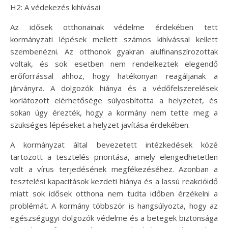
H2: A védekezés kihívásai
Az idősek otthonainak védelme érdekében tett
kormányzati lépések mellett számos kihívással kellett
szembenézni. Az otthonok gyakran alulfinanszírozottak
voltak, és sok esetben nem rendelkeztek elegendő
erőforrással ahhoz, hogy hatékonyan reagáljanak a
járványra. A dolgozók hiánya és a védőfelszerelések
korlátozott elérhetősége súlyosbította a helyzetet, és
sokan úgy érezték, hogy a kormány nem tette meg a
szükséges lépéseket a helyzet javítása érdekében.
A kormányzat által bevezetett intézkedések közé
tartozott a tesztelés prioritása, amely elengedhetetlen
volt a vírus terjedésének megfékezéséhez. Azonban a
tesztelési kapacitások kezdeti hiánya és a lassú reakcióidő
miatt sok idősek otthona nem tudta időben érzékelni a
problémát. A kormány többször is hangsúlyozta, hogy az
egészségügyi dolgozók védelme és a betegek biztonsága