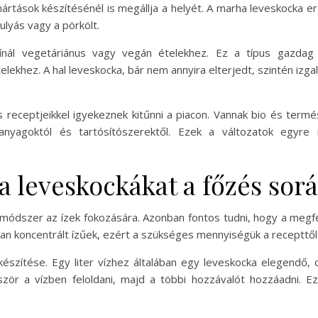
mártások készítésénél is megállja a helyét. A marha leveskocka e
ulyás vagy a pörkölt.
ínál vegetáriánus vagy vegán ételekhez. Ez a típus gazdag í
lekhez. A hal leveskocka, bár nem annyira elterjedt, szintén izga
s receptjeikkel igyekeznek kitűnni a piacon. Vannak bio és term
yagoktól és tartósítószerektől. Ezek a változatok egyre
a leveskockákat a főzés sor
módszer az ízek fokozására. Azonban fontos tudni, hogy a megf
an koncentrált ízűek, ezért a szükséges mennyiségük a recepttől 
készítése. Egy liter vízhez általában egy leveskocka elegendő, 
zör a vízben feloldani, majd a többi hozzávalót hozzáadni. Ez