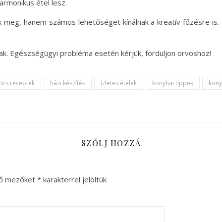
rmonikus étel lesz.
k meg, hanem számos lehetőséget kínálnak a kreatív főzésre is. K
nak. Egészségügyi probléma esetén kérjük, forduljon orvoshoz!
ors receptek
házi készítés
ízletes ételek
konyhai tippek
kony
SZÓLJ HOZZÁ
ző mezőket
*
karakterrel jelöltük