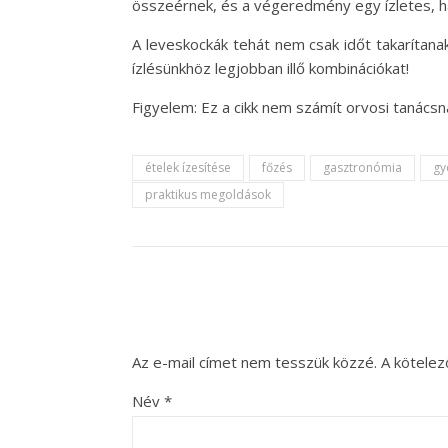
összeérnek, és a végeredmény egy ízletes, ha
A leveskockák tehát nem csak időt takarítana
ízlésünkhöz legjobban illő kombinációkat!
Figyelem: Ez a cikk nem számít orvosi tanács
ételek ízesítése
főzés
gasztronómia
gy
praktikus megoldások
Az e-mail címet nem tesszük közzé.
A kötele
Név
*