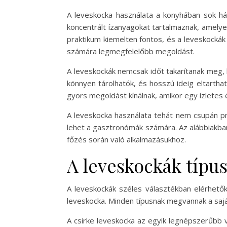
A leveskocka használata a konyhában sok ház
koncentrált ízanyagokat tartalmaznak, amely
praktikum kiemelten fontos, és a leveskockák 
számára legmegfelelőbb megoldást.
A leveskockák nemcsak időt takarítanak meg,
könnyen tárolhatók, és hosszú ideig eltartha
gyors megoldást kínálnak, amikor egy ízletes 
A leveskocka használata tehát nem csupán pra
lehet a gasztronómák számára. Az alábbiakban
főzés során való alkalmazásukhoz.
A leveskockák típusa
A leveskockák széles választékban elérhetők,
leveskocka. Minden típusnak megvannak a sajá
A csirke leveskocka az egyik legnépszerűbb vá