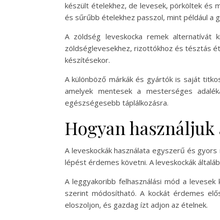
készült ételekhez, de levesek, pörköltek és 
és sűrűbb ételekhez passzol, mint például a g
A zöldség leveskocka remek alternatívát k
zöldséglevesekhez, rizottókhoz és tésztás éte
készítésekor.
A különböző márkák és gyártók is saját titko
amelyek mentesek a mesterséges adalékan
egészségesebb táplálkozásra.
Hogyan használjuk 
A leveskockák használata egyszerű és gyors 
lépést érdemes követni. A leveskockák általáb
A leggyakoribb felhasználási mód a levesek 
szerint módosítható. A kockát érdemes elős
eloszoljon, és gazdag ízt adjon az ételnek.