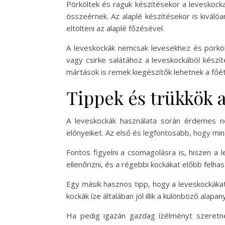
Pörköltek és raguk készítésekor a leveskock
összeérnek. Az alaplé készítésekor is kiválóa
eltölteni az alaplé főzésével.
A leveskockák nemcsak levesekhez és pörköl
vagy csirke salátához a leveskockából készíte
mártások is remek kiegészítők lehetnek a főét
Tippek és trükkök 
A leveskockák használata során érdemes né
előnyeiket. Az első és legfontosabb, hogy min
Fontos figyelni a csomagolásra is, hiszen a
ellenőrizni, és a régebbi kockákat előbb felhas
Egy másik hasznos tipp, hogy a leveskockákat 
kockák íze általában jól illik a különböző alapa
Ha pedig igazán gazdag ízélményt szeretnén