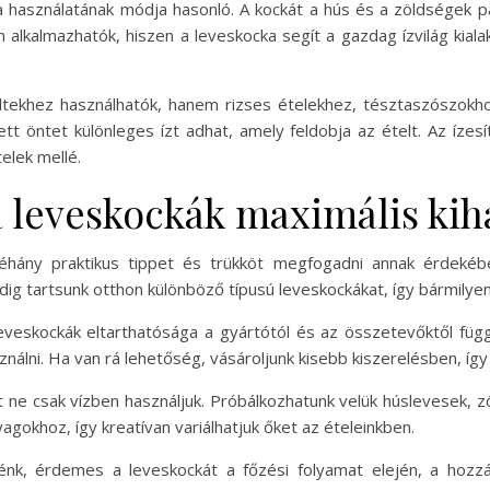
a használatának módja hasonló. A kockát a hús és a zöldségek pá
n alkalmazhatók, hiszen a leveskocka segít a gazdag ízvilág kiala
tekhez használhatók, hanem rizses ételekhez, tésztaszószokhoz
tt öntet különleges ízt adhat, amely feldobja az ételt. Az ízes
elek mellé.
a leveskockák maximális ki
hány praktikus tippet és trükköt megfogadni annak érdekébe
dig tartsunk otthon különböző típusú leveskockákat, így bármilyen
 leveskockák eltarthatósága a gyártótól és az összetevőktől füg
ználni. Ha van rá lehetőség, vásároljunk kisebb kiszerelésben, így
ne csak vízben használjuk. Próbálkozhatunk velük húslevesek, zö
nyagokhoz, így kreatívan variálhatjuk őket az ételeinkben.
k, érdemes a leveskockát a főzési folyamat elején, a hozzáv