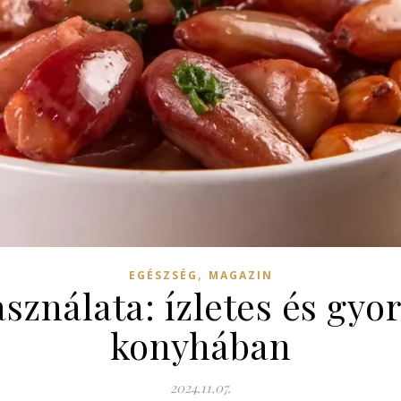
,
EGÉSZSÉG
MAGAZIN
sználata: ízletes és gy
konyhában
2024.11.07.