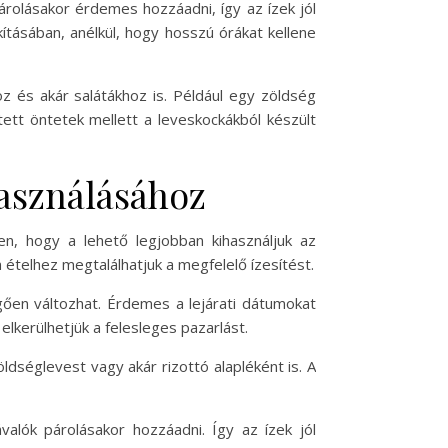
rolásakor érdemes hozzáadni, így az ízek jól
kításában, anélkül, hogy hosszú órákat kellene
 és akár salátákhoz is. Például egy zöldség
ített öntetek mellett a leveskockákból készült
használásához
n, hogy a lehető legjobban kihasználjuk az
 ételhez megtalálhatjuk a megfelelő ízesítést.
gően változhat. Érdemes a lejárati dátumokat
 elkerülhetjük a felesleges pazarlást.
ldséglevest vagy akár rizottó alapléként is. A
alók párolásakor hozzáadni. Így az ízek jól