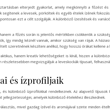
tartásban elterjedt gyakorlat, amely megkönnyíti a főzést és 
ek segítenek a levesek, pörköltek és egyéb ételek ízének fokoz
pontosan ezt a célt szolgálják. A különböző ízesítések és variáci
 hanem a főzés során is jelentős mértékben csökkentik a szüksé
tók, így mindig kéznél vannak, amikor szükség van rájuk. A ház
ételt szeretnének készíteni anélkül, hogy hosszú órákat kellene a 
ktikus, hanem kreatív lehetőségeket is kínál, hiszen a különbö
 részletesebben megvizsgáljuk a leveskockák típusait, felhaszná
i és ízprofiljaik
 és különböző ízprofilokkal rendelkeznek. Az alapvető típusok 
t jellegzetességei, amelyek különböző ételekhez illeszkednek.
lasztás, mivel gazdag ízével és aromájával szinte minden ételhez