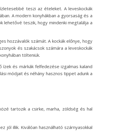
ízletesebbé teszi az ételeket. A leveskockák
ásában. A modern konyhákban a gyorsaság és a
ók lehetővé teszik, hogy mindenki megtalálja a
ges hozzávalók számát. A kockák előnye, hogy
iasszonyok és szakácsok számára a leveskockák
konyhában tölteniük.
ző ízek és márkák felfedezése izgalmas kaland
lási módjait és néhány hasznos tippet adunk a
közé tartozik a csirke, marha, zöldség és hal
 jól illik. Kiválóan használható szárnyasokkal