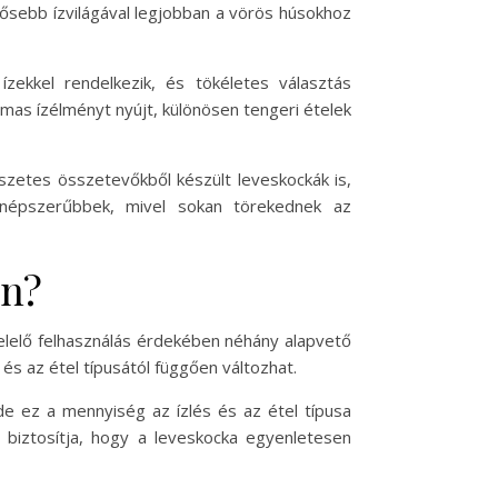
rősebb ízvilágával legjobban a vörös húsokhoz
zekkel rendelkezik, és tökéletes választás
lmas ízélményt nyújt, különösen tengeri ételek
észetes összetevőkből készült leveskockák is,
 népszerűbbek, mivel sokan törekednek az
án?
elelő felhasználás érdekében néhány alapvető
és az étel típusától függően változhat.
de ez a mennyiség az ízlés és az étel típusa
 biztosítja, hogy a leveskocka egyenletesen