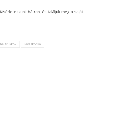
ísérletezzünk bátran, és találjuk meg a saját
hai trükkök
leveskocka