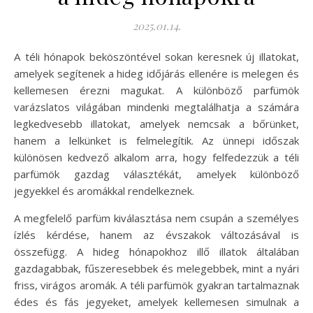
2025.01.14.
A téli hónapok beköszöntével sokan keresnek új illatokat,
amelyek segítenek a hideg időjárás ellenére is melegen és
kellemesen érezni magukat. A különböző parfümök
varázslatos világában mindenki megtalálhatja a számára
legkedvesebb illatokat, amelyek nemcsak a bőrünket,
hanem a lelkünket is felmelegítik. Az ünnepi időszak
különösen kedvező alkalom arra, hogy felfedezzük a téli
parfümök gazdag választékát, amelyek különböző
jegyekkel és aromákkal rendelkeznek.
A megfelelő parfüm kiválasztása nem csupán a személyes
ízlés kérdése, hanem az évszakok változásával is
összefügg. A hideg hónapokhoz illő illatok általában
gazdagabbak, fűszeresebbek és melegebbek, mint a nyári
friss, virágos aromák. A téli parfümök gyakran tartalmaznak
édes és fás jegyeket, amelyek kellemesen simulnak a