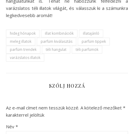
hangulatunkat is. Tehát ne habozzunk felfedezni a
varázslatos téli illatok világát, és válasszuk ki a számunkra
legkedvesebb aromát!
hideg hónapok
illat kombinációk
illatajánló
meleg illatok
parfüm kiválasztás
parfüm tippek
parfüm trendek
téli hangulat
téli parfümök
varázslatos illatok
SZÓLJ HOZZÁ
Az e-mail címet nem tesszük közzé.
A kötelező mezőket
*
karakterrel jelöltük
Név
*