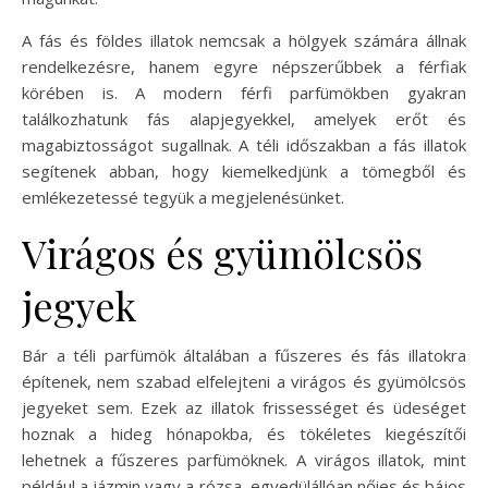
A fás és földes illatok nemcsak a hölgyek számára állnak
rendelkezésre, hanem egyre népszerűbbek a férfiak
körében is. A modern férfi parfümökben gyakran
találkozhatunk fás alapjegyekkel, amelyek erőt és
magabiztosságot sugallnak. A téli időszakban a fás illatok
segítenek abban, hogy kiemelkedjünk a tömegből és
emlékezetessé tegyük a megjelenésünket.
Virágos és gyümölcsös
jegyek
Bár a téli parfümök általában a fűszeres és fás illatokra
építenek, nem szabad elfelejteni a virágos és gyümölcsös
jegyeket sem. Ezek az illatok frissességet és üdeséget
hoznak a hideg hónapokba, és tökéletes kiegészítői
lehetnek a fűszeres parfümöknek. A virágos illatok, mint
például a jázmin vagy a rózsa, egyedülállóan nőies és bájos