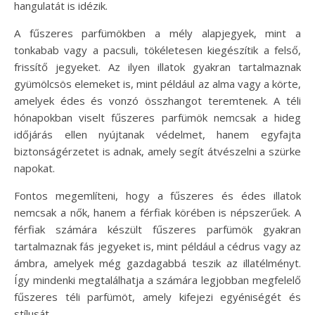
hangulatát is idézik.
A fűszeres parfümökben a mély alapjegyek, mint a
tonkabab vagy a pacsuli, tökéletesen kiegészítik a felső,
frissítő jegyeket. Az ilyen illatok gyakran tartalmaznak
gyümölcsös elemeket is, mint például az alma vagy a körte,
amelyek édes és vonzó összhangot teremtenek. A téli
hónapokban viselt fűszeres parfümök nemcsak a hideg
időjárás ellen nyújtanak védelmet, hanem egyfajta
biztonságérzetet is adnak, amely segít átvészelni a szürke
napokat.
Fontos megemlíteni, hogy a fűszeres és édes illatok
nemcsak a nők, hanem a férfiak körében is népszerűek. A
férfiak számára készült fűszeres parfümök gyakran
tartalmaznak fás jegyeket is, mint például a cédrus vagy az
ámbra, amelyek még gazdagabbá teszik az illatélményt.
Így mindenki megtalálhatja a számára legjobban megfelelő
fűszeres téli parfümöt, amely kifejezi egyéniségét és
stílusát.