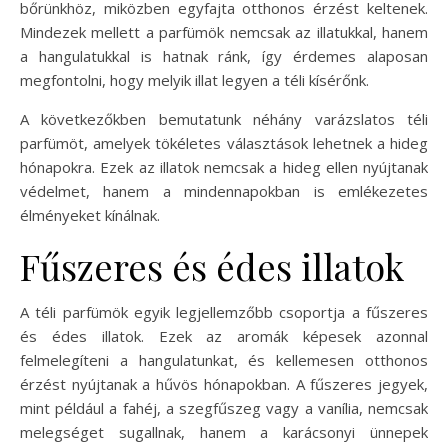
bőrünkhöz, miközben egyfajta otthonos érzést keltenek.
Mindezek mellett a parfümök nemcsak az illatukkal, hanem
a hangulatukkal is hatnak ránk, így érdemes alaposan
megfontolni, hogy melyik illat legyen a téli kísérőnk.
A következőkben bemutatunk néhány varázslatos téli
parfümöt, amelyek tökéletes választások lehetnek a hideg
hónapokra. Ezek az illatok nemcsak a hideg ellen nyújtanak
védelmet, hanem a mindennapokban is emlékezetes
élményeket kínálnak.
Fűszeres és édes illatok
A téli parfümök egyik legjellemzőbb csoportja a fűszeres
és édes illatok. Ezek az aromák képesek azonnal
felmelegíteni a hangulatunkat, és kellemesen otthonos
érzést nyújtanak a hűvös hónapokban. A fűszeres jegyek,
mint például a fahéj, a szegfűszeg vagy a vanília, nemcsak
melegséget sugallnak, hanem a karácsonyi ünnepek