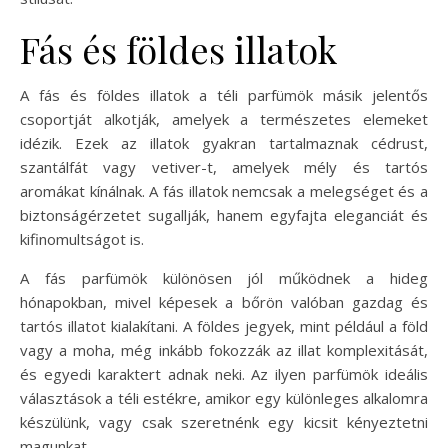
Fás és földes illatok
A fás és földes illatok a téli parfümök másik jelentős
csoportját alkotják, amelyek a természetes elemeket
idézik. Ezek az illatok gyakran tartalmaznak cédrust,
szantálfát vagy vetiver-t, amelyek mély és tartós
aromákat kínálnak. A fás illatok nemcsak a melegséget és a
biztonságérzetet sugallják, hanem egyfajta eleganciát és
kifinomultságot is.
A fás parfümök különösen jól működnek a hideg
hónapokban, mivel képesek a bőrön valóban gazdag és
tartós illatot kialakítani. A földes jegyek, mint például a föld
vagy a moha, még inkább fokozzák az illat komplexitását,
és egyedi karaktert adnak neki. Az ilyen parfümök ideális
választások a téli estékre, amikor egy különleges alkalomra
készülünk, vagy csak szeretnénk egy kicsit kényeztetni
magunkat.