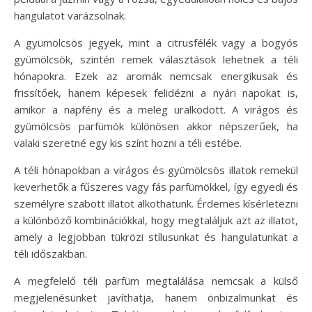
hangulatot varázsolnak.
A gyümölcsös jegyek, mint a citrusfélék vagy a bogyós
gyümölcsök, szintén remek választások lehetnek a téli
hónapokra. Ezek az aromák nemcsak energikusak és
frissítőek, hanem képesek felidézni a nyári napokat is,
amikor a napfény és a meleg uralkodott. A virágos és
gyümölcsös parfümök különösen akkor népszerűek, ha
valaki szeretné egy kis színt hozni a téli estébe.
A téli hónapokban a virágos és gyümölcsös illatok remekül
keverhetők a fűszeres vagy fás parfümökkel, így egyedi és
személyre szabott illatot alkothatunk. Érdemes kísérletezni
a különböző kombinációkkal, hogy megtaláljuk azt az illatot,
amely a legjobban tükrözi stílusunkat és hangulatunkat a
téli időszakban.
A megfelelő téli parfüm megtalálása nemcsak a külső
megjelenésünket javíthatja, hanem önbizalmunkat és